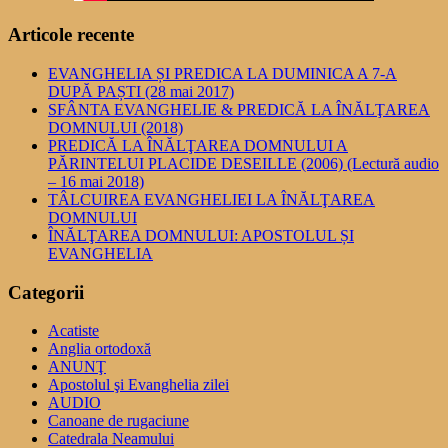
Articole recente
EVANGHELIA ȘI PREDICA LA DUMINICA A 7-A
DUPĂ PAȘTI (28 mai 2017)
SFÂNTA EVANGHELIE & PREDICĂ LA ÎNĂLŢAREA
DOMNULUI (2018)
PREDICĂ LA ÎNĂLŢAREA DOMNULUI A
PĂRINTELUI PLACIDE DESEILLE (2006) (Lectură audio
– 16 mai 2018)
TÂLCUIREA EVANGHELIEI LA ÎNĂLŢAREA
DOMNULUI
ÎNĂLŢAREA DOMNULUI: APOSTOLUL ȘI
EVANGHELIA
Categorii
Acatiste
Anglia ortodoxă
ANUNŢ
Apostolul şi Evanghelia zilei
AUDIO
Canoane de rugaciune
Catedrala Neamului