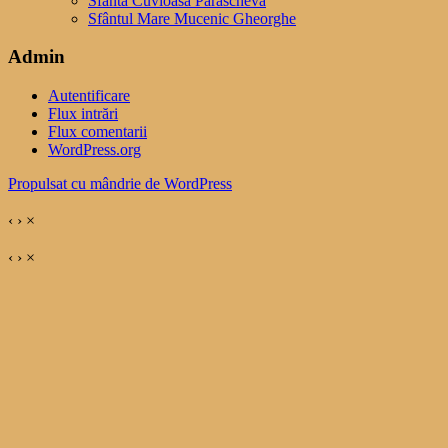
Sfânta Cuvioasă Parascheva
Sfântul Mare Mucenic Gheorghe
Admin
Autentificare
Flux intrări
Flux comentarii
WordPress.org
Propulsat cu mândrie de WordPress
‹
›
×
‹
›
×