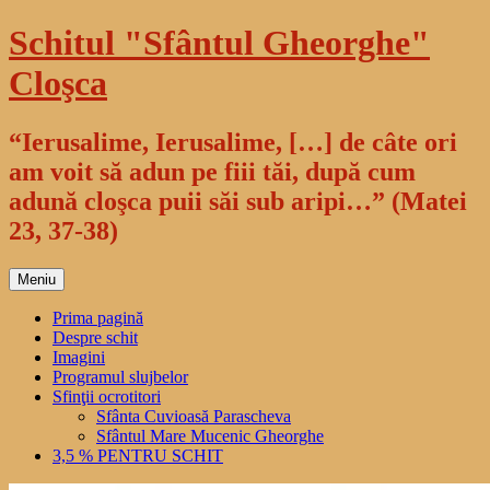
Sari
Schitul "Sfântul Gheorghe"
la
conținut
Cloşca
“Ierusalime, Ierusalime, […] de câte ori
am voit să adun pe fiii tăi, după cum
adună cloşca puii săi sub aripi…” (Matei
23, 37-38)
Meniu
Prima pagină
Despre schit
Imagini
Programul slujbelor
Sfinţii ocrotitori
Sfânta Cuvioasă Parascheva
Sfântul Mare Mucenic Gheorghe
3,5 % PENTRU SCHIT