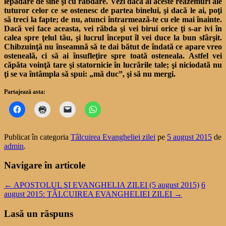
lepădare de sine şi cu răbdare. Vezi dacă ai aceste reazemuri ale
tuturor celor ce se ostenesc de partea binelui, şi dacă le ai, poţi
să treci la fapte; de nu, atunci întrarmează-te cu ele mai înainte.
Dacă vei face aceasta, vei răbda şi vei birui orice ţi s-ar ivi în
calea spre ţelul tău, şi lucrul început îl vei duce la bun sfârşit.
Chibzuinţă nu înseamnă să te dai bătut de îndată ce apare vreo
osteneală, ci să ai însufleţire spre toată osteneala. Astfel vei
căpăta voinţă tare şi statornicie în lucrările tale; şi niciodată nu
ţi se va întâmpla să spui: „mă duc”, şi să nu mergi.
Partajează asta:
Publicat în categoria
Tâlcuirea Evangheliei zilei
pe
5 august 2015
de
admin
.
Navigare în articole
←
APOSTOLUL ŞI EVANGHELIA ZILEI (5 august 2015)
6
august 2015: TÂLCUIREA EVANGHELIEI ZILEI
→
Lasă un răspuns