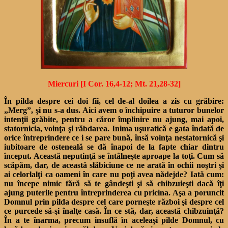
Miercuri [I Cor. 16,4-12; Mt. 21,28-32]
În pilda despre cei doi fii, cel de-al doilea a zis cu grăbire:
„Merg”, şi nu s-a dus. Aici avem o închipuire a tuturor bunelor
intenţii grăbite, pentru a căror împlinire nu ajung, mai apoi,
statornicia, voinţa şi răbdarea. Inima uşuratică e gata îndată de
orice întreprindere ce i se pare bună, însă voinţa nestatornică şi
iubitoare de osteneală se dă înapoi de la fapte chiar dintru
început. Această neputinţă se întâlneşte aproape la toţi. Cum să
scăpăm, dar, de această slăbiciune ce ne arată în ochii noştri şi
ai celorlalţi ca oameni în care nu poţi avea nădejde? Iată cum:
nu începe nimic fără să te gândeşti şi să chibzuieşti dacă îţi
ajung puterile pentru întreprinderea cu pricina. Aşa a poruncit
Domnul prin pilda despre cel care porneşte război şi despre cel
ce purcede să-şi înalţe casă. În ce stă, dar, această chibzuinţă?
În a te înarma, precum insuflă în aceleaşi pilde Domnul, cu