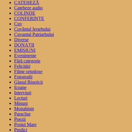
CATEHEZĂ
Cateheze audio
COLINDE
CONFERINȚE
Cuv
Cuvântul Ierarhului
Cuvantul Patriarhului
Diverse
DONAȚII
EMISIUNI
Evenimente
Fără categorie
Felicitări
Filme ortodoxe
Fotografii
Glasul Bisericii
Icoane
Interviuri
Lecturi
Minuni
Monahism
Paraclise
Poezii
Postul Mare
Predici