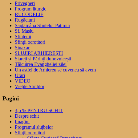
Privegheri
Program liturgic
RUCODELIE
Rugăciuni
Săptămâna Sfintelor Pătimiri
Sf. Maslu
Sfințenii
Sfinții ocrotitori
Sinaxar
SLUJIRI ARHIEREȘTI
Stareți și Părinți duhovnicești
Tâlcuirea Evangheliei zilei
Un astfel de Arhiereu se cuvenea să avem
Urari
VIDEO
Viețile Sfinților
Pagini
3,5 % PENTRU SCHIT
Despre schit
Imagini
Programul slujbelor
Sfinţii ocrotitori