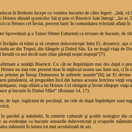
născut în Betleem începe cu vestirea bucuriei de către îngeri: ,,Iată, vă
i Hristos dăruită ucenicilor Săi şi prin ei Bisericii Sale întregi: ,,Iar 
ii cu Hristos cel Înviat, prezent haric în comunitatea eclezială aflată în
 Spovedanii şi a Tainei Sfintei Euharistii ca izvoare de bucurie, de sfinţ
şi învăţăm să trăim şi să creştem duhovniceşte întru El, deoarece, aşa
ăşindu-ne din Trupul, din Sângele şi Duhul Său. Ea ne leagă viaţa de Dum
înrudit cu noi decât sunt chiar părinţii noştri trupeşti”[7].
 de afirmare a unităţii Bisericii. Cu cât ne împărtăşim mai des după o 
 Hristos nu mai este prezent doar în mijlocul nostru sau între noi, ci în 
i primim pe Însuşi Dumnezeu în sufletele noastre”[8]; iar El devine V
ni pământeni, să pregustăm încă din lumea aceasta fericirea vieţii veşni
şanie, viaţa sfântă a lui Hristos Cel răstignit şi înviat sfinţeşte viaţa 
, pace şi bucurie în Duhul Sfânt” (Romani 14, 17).
nt, de fapt, rugăciuni de pocăinţă, iar cele de după împărtăşire sunt rug
ricii.
, în parohii şi mănăstiri, în centrele culturale şi şcolile teologice di
re au evidenţiat cu bucurie sensurile duhovniceşti şi scopurile mântuito
calea mântuirii în lumea tot mai secularizată de azi.