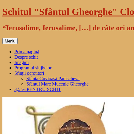
Sari
Schitul "Sfântul Gheorghe" Clo
la
conținut
“Ierusalime, Ierusalime, […] de câte ori am
Meniu
Prima pagină
Despre schit
Imagini
Programul slujbelor
Sfinţii ocrotitori
Sfânta Cuvioasă Parascheva
Sfântul Mare Mucenic Gheorghe
3,5 % PENTRU SCHIT