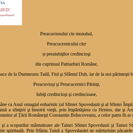
Preacuviosului cin monahal,
Preacucernicului cler
și preaiubiţilor credincioşi
din cuprinsul Patriarhiei Române,
pace de la Dumnezeu Tatăl, Fiul şi Sfântul Duh, iar de la noi părinteşti 
Preacuvioşi şi Preacucernici Părinţi,
Iubiţi credincioşi şi credincioase,
e ca Anul omagial euharistic (al Sfintei Spovedanii şi al Sfintei Împăr
ca Taină a sfinţirii şi înnoirii vieţii, prin împărtăşirea cu Hristos, dar
mnitor al Ţării Româneşti Constantin Brâncoveanu, a celor patru fii ai s
 şi a scopurilor mântuitoare ale Tainei Sfintei Spovedanii şi Tainei Sfi
ire spirituală. Prin Sfânta Taină a Spovedaniei ne mărturisim păcatele ş