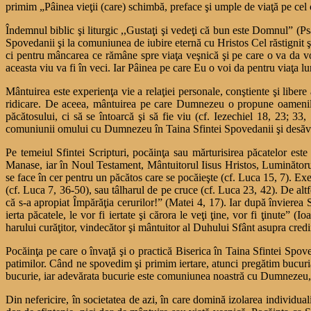
primim „Pâinea vieţii (care) schimbă, preface şi umple de viaţă pe ce
Îndemnul biblic şi liturgic ,,Gustaţi şi vedeţi că bun este Domnul” (P
Spovedanii şi la comuniunea de iubire eternă cu Hristos Cel răstignit şi
ci pentru mâncarea ce rămâne spre viaţa veşnică şi pe care o va da 
aceasta viu va fi în veci. Iar Pâinea pe care Eu o voi da pentru viaţa l
Mântuirea este experienţa vie a relaţiei personale, conştiente şi liber
ridicare. De aceea, mântuirea pe care Dumnezeu o propune oamenilo
păcătosului, ci să se întoarcă şi să fie viu (cf. Iezechiel 18, 23; 3
comuniunii omului cu Dumnezeu în Taina Sfintei Spovedanii şi desăvârşi
Pe temeiul Sfintei Scripturi, pocăinţa sau mărturisirea păcatelor est
Manase, iar în Noul Testament, Mântuitorul Iisus Hristos, Luminătorul 
se face în cer pentru un păcătos care se pocăieşte (cf. Luca 15, 7). Exem
(cf. Luca 7, 36-50), sau tâlharul de pe cruce (cf. Luca 23, 42). De al
că s-a apropiat Împărăţia cerurilor!” (Matei 4, 17). Iar după învierea S
ierta păcatele, le vor fi iertate şi cărora le veţi ţine, vor fi ţinute” (
harului curăţitor, vindecător şi mântuitor al Duhului Sfânt asupra credi
Pocăinţa pe care o învaţă şi o practică Biserica în Taina Sfintei Spoved
patimilor. Când ne spovedim şi primim iertare, atunci pregătim bucuria 
bucurie, iar adevărata bucurie este comuniunea noastră cu Dumnezeu, Izv
Din nefericire, în societatea de azi, în care domină izolarea individual