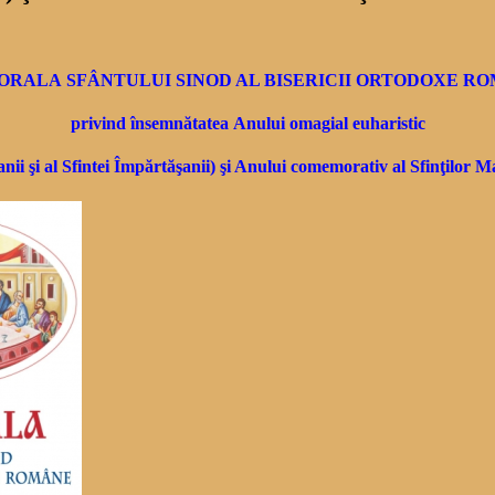
ORALA SFÂNTULUI SINOD AL BISERICII ORTODOXE R
privind însemnătatea Anului omagial euharistic
anii şi al Sfintei Împărtăşanii) şi Anului comemorativ al Sfinţilor 