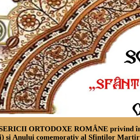
CII ORTODOXE ROMÂNE privind însemnă
ii) şi Anului comemorativ al Sfinţilor Marti