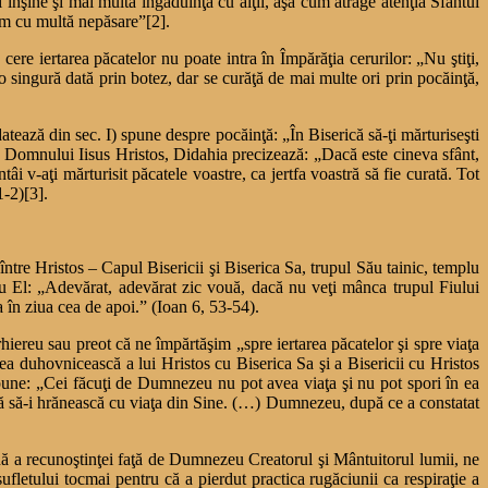
înşine şi mai multă îngăduinţă cu alţii, aşa cum atrage atenţia Sfântul
cem cu multă nepăsare”[2].
cere iertarea păcatelor nu poate intra în Împărăţia cerurilor: „Nu ştiţi,
singură dată prin botez, dar se curăţă de mai multe ori prin pocăinţă,
ează din sec. I) spune despre pocăinţă: „În Biserică să-ţi mărturiseşti
ele Domnului Iisus Hristos, Didahia precizează: „Dacă este cineva sfânt,
 v-aţi mărturisit păcatele voastre, ca jertfa voastră să fie curată. Tot
1-2)[3].
tre Hristos – Capul Bisericii şi Biserica Sa, trupul Său tainic, templu
 El: „Adevărat, adevărat zic vouă, dacă nu veţi mânca trupul Fiului
 în ziua cea de apoi.” (Ioan 6, 53-54).
iereu sau preot că ne împărtăşim „spre iertarea păcatelor şi spre viaţa
irea duhovnicească a lui Hristos cu Biserica Sa şi a Bisericii cu Hristos
 spune: „Cei făcuţi de Dumnezeu nu pot avea viaţa şi nu pot spori în ea
ră să-i hrănească cu viaţa din Sine. (…) Dumnezeu, după ce a constatat
nă a recunoştinţei faţă de Dumnezeu Creatorul şi Mântuitorul lumii, ne
ufletului tocmai pentru că a pierdut practica rugăciunii ca respiraţie a