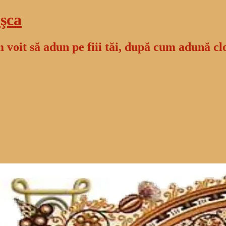
şca
 voit să adun pe fiii tăi, după cum adună cl