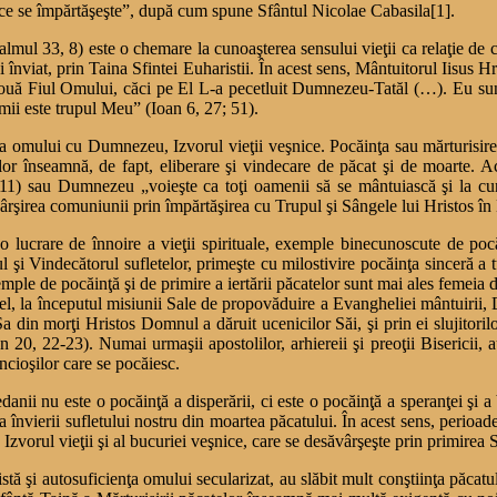
l ce se împărtăşeşte”, după cum spune Sfântul Nicolae Cabasila[1].
salmul 33, 8) este o chemare la cunoaşterea sensului vieţii ca relaţie d
 înviat, prin Taina Sfintei Euharistii. În acest sens, Mântuitorul Iisus H
vouă Fiul Omului, căci pe El L-a pecetluit Dumnezeu-Tatăl (…). Eu su
umii este trupul Meu” (Ioan 6, 27; 51).
e a omului cu Dumnezeu, Izvorul vieţii veşnice. Pocăinţa sau mărturisirea 
r înseamnă, de fapt, eliberare şi vindecare de păcat şi de moarte. A
3, 11) sau Dumnezeu „voieşte ca toţi oamenii să se mântuiască şi la cun
rea comuniunii prin împărtăşirea cu Trupul şi Sângele lui Hristos în Euh
e o lucrare de înnoire a vieţii spirituale, exemple binecunoscute de po
şi Vindecătorul sufletelor, primeşte cu milostivire pocăinţa sinceră a t
ple de pocăinţă şi de primire a iertării păcatelor sunt mai ales femeia de
tfel, la începutul misiunii Sale de propovăduire a Evangheliei mântuirii
a din morţi Hristos Domnul a dăruit ucenicilor Săi, şi prin ei slujitorilor
Ioan 20, 22-23). Numai urmaşii apostolilor, arhiereii şi preoţii Bisericii,
ncioşilor care se pocăiesc.
anii nu este o pocăinţă a disperării, ci este o pocăinţă a speranţei şi a b
învierii sufletului nostru din moartea păcatului. În acest sens, perioade
orul vieţii şi al bucuriei veşnice, care se desăvârşeşte prin primirea S
istă şi autosuficienţa omului secularizat, au slăbit mult conştiinţa păcatu