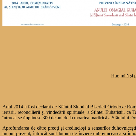
Har, milă şi 
Anul 2014 a fost declarat de Sfântul Sinod al Bisericii Ortodoxe Român
iertării, reconcilierii şi vindecării spirituale, a Sfintei Euharistii, 
întrucât se împlinesc 300 de ani de la moartea martirică a Sfântului Do
Aprofundarea de către preoţi şi credincioşi a sensurilor duhovniceşti
timpul prezent, întrucât sunt lumini de înviere duhovnicească şi înno