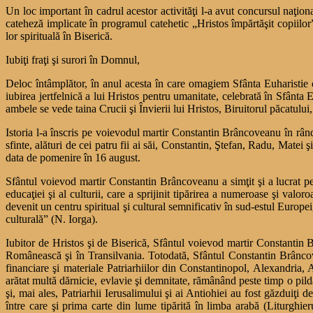
Un loc important în cadrul acestor activităţi l-a avut concursul naţion
cateheză implicate în programul catehetic „Hristos împărtăşit copiilor”
lor spirituală în Biserică.
Iubiţi fraţi şi surori în Domnul,
Deloc întâmplător, în anul acesta în care omagiem Sfânta Euharistie
iubirea jertfelnică a lui Hristos pentru umanitate, celebrată în Sfânta E
ambele se vede taina Crucii şi Învierii lui Hristos, Biruitorul păcatului,
Istoria l-a înscris pe voievodul martir Constantin Brâncoveanu în rândul 
sfinte, alături de cei patru fii ai săi, Constantin, Ştefan, Radu, Mate
data de pomenire în 16 august.
Sfântul voievod martir Constantin Brâncoveanu a simţit şi a lucrat pen
educaţiei şi al culturii, care a sprijinit tipărirea a numeroase şi valor
devenit un centru spiritual şi cultural semnificativ în sud-estul Europ
culturală” (N. Iorga).
Iubitor de Hristos şi de Biserică, Sfântul voievod martir Constantin B
Românească şi în Transilvania. Totodată, Sfântul Constantin Brâncove
financiare şi materiale Patriarhiilor din Constantinopol, Alexandria, 
arătat multă dărnicie, evlavie şi demnitate, rămânând peste timp o pildă 
şi, mai ales, Patriarhii Ierusalimului şi ai Antiohiei au fost găzduiţi d
între care şi prima carte din lume tipărită în limba arabă (Liturghi