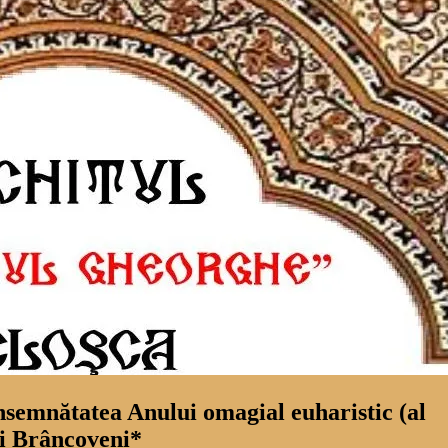
tatea Anului omagial euharistic (al
ri Brâncoveni*