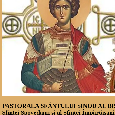
PASTORALA SFÂNTULUI SINOD AL BISERI
Sfintei Spovedanii şi al Sfintei Împărtăşan