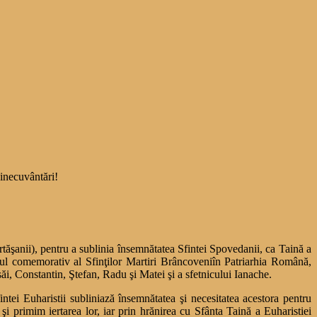
binecuvântări!
tăşanii), pentru a sublinia însemnătatea Sfintei Spovedanii, ca Taină a
 şi Anul comemorativ al Sfinţilor Martiri Brâncoveniîn Patriarhia Română,
ăi, Constantin, Ştefan, Radu şi Matei şi a sfetnicului Ianache.
ntei Euharistii subliniază însemnătatea şi necesitatea acestora pentru
i primim iertarea lor, iar prin hrănirea cu Sfânta Taină a Euharistiei