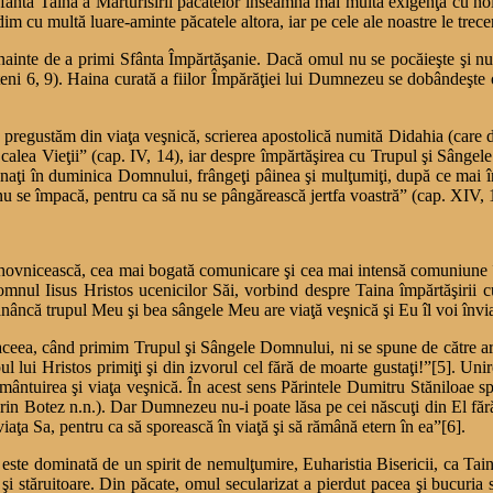
Sfântă Taină a Mărturisirii păcatelor înseamnă mai multă exigenţă cu noi 
dim cu multă luare-aminte păcatele altora, iar pe cele ale noastre le tre
m înainte de a primi Sfânta Împărtăşanie. Dacă omul nu se pocăieşte şi nu 
ni 6, 9). Haina curată a fiilor Împărăţiei lui Dumnezeu se dobândeşte o 
egustăm din viaţa veşnică, scrierea apostolică numită Didahia (care dat
e calea Vieţii” (cap. IV, 14), iar despre împărtăşirea cu Trupul şi Sâng
ţi în duminica Domnului, frângeţi pâinea şi mulţumiţi, după ce mai întâi
nu se împacă, pentru ca să nu se pângărească jertfa voastră” (cap. XIV, 
uhovnicească, cea mai bogată comunicare şi cea mai intensă comuniune în
ul Iisus Hristos ucenicilor Săi, vorbind despre Taina împărtăşirii cu
nâncă trupul Meu şi bea sângele Meu are viaţă veşnică şi Eu îl voi învia
aceea, când primim Trupul şi Sângele Domnului, ni se spune de către arh
pul lui Hristos primiţi şi din izvorul cel fără de moarte gustaţi!”[5]. Un
i mântuirea şi viaţa veşnică. În acest sens Părintele Dumitru Stăniloae
(prin Botez n.n.). Dar Dumnezeu nu-i poate lăsa pe cei născuţi din El fă
viaţa Sa, pentru ca să sporească în viaţă şi să rămână etern în ea”[6].
este dominată de un spirit de nemulţumire, Euharistia Bisericii, ca Tai
i stăruitoare. Din păcate, omul secularizat a pierdut pacea şi bucuria s