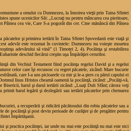
e comuniune a omului cu Dumnezeu, la înnoirea vieţii prin Taina Sfintei
ristos spune ucenicilor Săi: ,,Lucraţi nu pentru mâncarea cea pieritoare,
nt Pâinea cea vie, Care S-a pogorât din cer. Cine mănâncă din Pâinea
păcatelor şi primirea iertării în Taina Sfintei Spovedanii este viaţă şi
cest adevăr este rezumat în cuvintele: Dumnezeu nu voieşte moartea
oştinţa adevărului să vină” (1 Timotei 2, 4). Pocăinţa şi restabilirea
aristie deschid fiecărui creştin uşa Împărăţiei cerurilor.
căinţă din Vechiul Testament fiind pocăinţa regelui David şi a regelui
uturor celor care îşi recunosc cu regret păcatele, zicând: Mare bucurie
sfrânată, care I-a uns picioarele cu mir şi le-a şters cu părul capului ei
, Domnul Iisus Hristos cheamă oamenii la pocăinţă, zicând: „Pocăiţi-vă,
 Bisericii, harul şi darul iertării zicând: „Luaţi Duh Sfânt; cărora veţi
 au primit harul legării şi dezlegării sau iertării păcatelor prin chemarea
ucuriei, a recuperării şi ridicării păcătosului din robia păcatelor sau a
le de pocăinţă şi post devin perioade de curăţire şi de pregătire pentru
fintei Împărtăşanii.
lui şi practica pocăinţei, iar unde nu mai este pocăinţă nu mai este nici