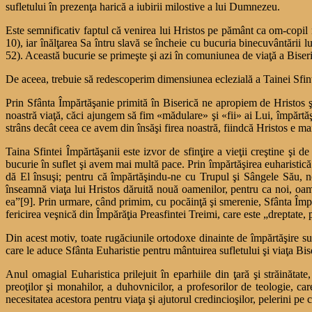
sufletului în prezenţa harică a iubirii milostive a lui Dumnezeu.
Este semnificativ faptul că venirea lui Hristos pe pământ ca om-copil 
10), iar înălţarea Sa întru slavă se încheie cu bucuria binecuvântării lu
52). Această bucurie se primeşte şi azi în comuniunea de viaţă a Biseric
De aceea, trebuie să redescoperim dimensiunea eclezială a Tainei Sfintei
Prin Sfânta Împărtăşanie primită în Biserică ne apropiem de Hristos 
noastră viaţă, căci ajungem să fim «mădulare» şi «fii» ai Lui, împărt
strâns decât ceea ce avem din însăşi firea noastră, fiindcă Hristos e mai 
Taina Sfintei Împărtăşanii este izvor de sfinţire a vieţii creştine şi
bucurie în suflet şi avem mai multă pace. Prin împărtăşirea euharistică
dă El însuşi; pentru că împărtăşindu-ne cu Trupul şi Sângele Său, no
înseamnă viaţa lui Hristos dăruită nouă oamenilor, pentru ca noi, oame
ea”[9]. Prin urmare, când primim, cu pocăinţă şi smerenie, Sfânta Împărtă
fericirea veşnică din Împărăţia Preasfintei Treimi, care este „dreptate
Din acest motiv, toate rugăciunile ortodoxe dinainte de împărtăşire su
care le aduce Sfânta Euharistie pentru mântuirea sufletului şi viaţa Bise
Anul omagial Euharistica prilejuit în eparhiile din ţară şi străinătate
preoţilor şi monahilor, a duhovnicilor, a profesorilor de teologie, ca
necesitatea acestora pentru viaţa şi ajutorul credincioşilor, pelerini pe 