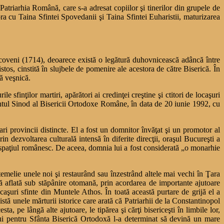
Patriarhia Română, care s-a adresat copiilor şi tinerilor din grupele de
ora cu Taina Sfintei Spovedanii şi Taina Sfintei Euharistii, maturizarea
coveni (1714), deoarece există o legătură duhovnicească adâncă între
istos, cinstită în slujbele de pomenire ale acestora de către Biserică. În
ţă veşnică.
 sfinţilor martiri, apărători ai credinţei creştine şi ctitori de locaşuri
Sfântul Sinod al Bisericii Ortodoxe Române, în data de 20 iunie 1992, cu
ri provincii distincte. El a fost un domnitor învăţat şi un promotor al
rin dezvoltarea culturală intensă în diferite direcţii, oraşul Bucureşti a
eg spaţiul românesc. De aceea, domnia lui a fost considerată „o monarhie
temelie unele noi şi restaurând sau înzestrând altele mai vechi în Ţara
ă aflată sub stăpânire otomană, prin acordarea de importante ajutoare
caşuri sfinte din Muntele Athos. În toată această purtare de grijă el a
istă unele mărturii istorice care arată că Patriarhii de la Constantinopol
a, pe lângă alte ajutoare, le tipărea şi cărţi bisericeşti în limbile lor,
 lui pentru Sfânta Biserică Ortodoxă l-a determinat să devină un mare