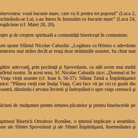
 binevestesc vouă bucurie mare, care va fi pentru tot poporul” (Luca 2,
ei, închinându-se Lui, s-au întors în Ierusalim cu bucurie mare” (Luca 24,
 rugăciune (cf. Matei 28, 20).
ire şi de creştere spirituală a comunităţii bisericeşti în comuniune.
 cum spune Sfântul Nicolae Cabasila: „Legătura cu Hristos e adevărata
nezeu mai strâns decât ar reuşi doar strădaniile noastre, ba chiar mai
pregătire adecvată, prin pocăinţă şi Spovedanie, cu atât avem mai multă
sufletul nostru. În acest sens, Sf. Nicolae Cabasila zice: „Domnul ni Se
iaţa vieţii noastre (cf. Ioan 6, 56-57). Sfânta Taină a Împărtăşaniei
ce: ”Pâinea vieţii este însăşi Viaţa, Care face vii pe cei ce gustă din
noastră, dăruindu-i arvuna învierii şi îndreptând-o spre viaţa cerească şi
ăciuni de mulţumire pentru iertarea păcatelor şi pentru binefacerile pe
n cuprinsul Bisericii Ortodoxe Române, o intensă implicare a ierarhilor,
are ale Sfintei Spovedanii şi ale Sfintei Împărtăşanii, însemnătatea şi