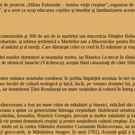
al de proiecte „Sfânta Euharistie – lumina vieţii creştine”, organizat de 
, şi a avut ca scop educarea copiilor şi tinerilor şi familiarizarea acest
 comemorăm şi 300 de ani de la martiriul sau mucenicia Sfinţilor Brân
uharistie, şi iubirea jertfelnică a Martirilor sau a Mucenicilor pentru Hr
 al iadului şi al morţii, Care dăruieşte celor ce cred în El mântuire şi via
marilor domnitori ai neamului nostru, iar Biserica l-a trecut în rândurile
i şi de sfetnicul Ianache (Văcărescu), aceştia fiind canonizaţi de către 
tru unitatea neamului românesc în pofida împărţirii acestuia în trei ma
oase lucrări de cultură teologică şi laică, încât, pe vremea domniei lui, p
ei, iar domnitorul Ţării Româneşti un mare susţinător al culturii în într
râncoveanu a fost un mare ctitor de mănăstiri şi biserici, ridicând din 
anu a ajutat cu generozitate întreaga creştinătate răsăriteană ortodox
Antiohia, Ierusalim, Bisericii Georgiei, precum şi multor mănăstiri şi lo
vie pentru domnitorii creştini şi pentru susţinătorii culturii creştine. Ex
e multe ori la curtea Sfântului domnitor Constantin Brâncoveanu, iar acest
erul greco-arab, la Mănăstirea Snagov, în anul 1701). Această grijă a