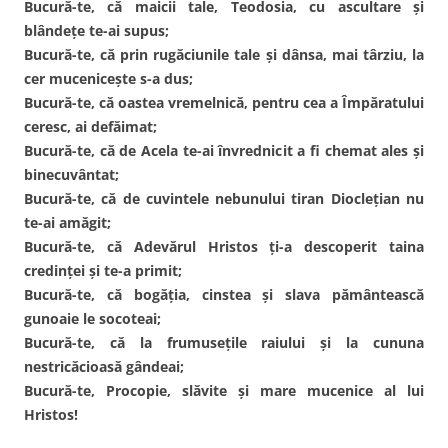
Bucură-te, că maicii tale, Teodosia, cu ascultare şi
blândeţe te-ai supus;
Bucură-te, că prin rugăciunile tale şi dânsa, mai târziu, la
cer muceniceşte s-a dus;
Bucură-te, că oastea vremelnică, pentru cea a Împăratului
ceresc, ai defăimat;
Bucură-te, că de Acela te-ai învrednicit a fi chemat ales şi
binecuvântat;
Bucură-te, că de cuvintele nebunului tiran Diocleţian nu
te-ai amăgit;
Bucură-te, că Adevărul Hristos ţi-a descoperit taina
credinţei şi te-a primit;
Bucură-te, că bogăţia, cinstea şi slava pământească
gunoaie le socoteai;
Bucură-te, că la frumuseţile raiului şi la cununa
nestricăcioasă gândeai;
Bucură-te, Procopie, slăvite şi mare mucenice al lui
Hristos!