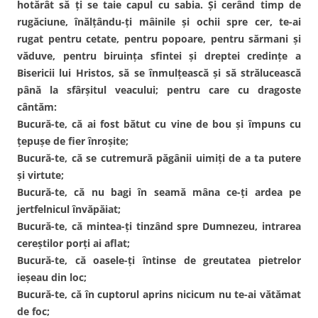
hotărât să ţi se taie capul cu sabia. Şi cerând timp de
rugăciune, înălţându-ţi mâinile şi ochii spre cer, te-ai
rugat pentru cetate, pentru popoare, pentru sărmani şi
văduve, pentru biruinţa sfintei şi dreptei credinţe a
Bisericii lui Hristos, să se înmulţească şi să strălucească
până la sfârşitul veacului; pentru care cu dragoste
cântăm:
Bucură-te, că ai fost bătut cu vine de bou şi împuns cu
ţepuşe de fier înroşite;
Bucură-te, că se cutremură păgânii uimiţi de a ta putere
şi virtute;
Bucură-te, că nu bagi în seamă mâna ce-ţi ardea pe
jertfelnicul învăpăiat;
Bucură-te, că mintea-ţi tinzând spre Dumnezeu, intrarea
cereştilor porţi ai aflat;
Bucură-te, că oasele-ţi întinse de greutatea pietrelor
ieşeau din loc;
Bucură-te, că în cuptorul aprins nicicum nu te-ai vătămat
de foc;