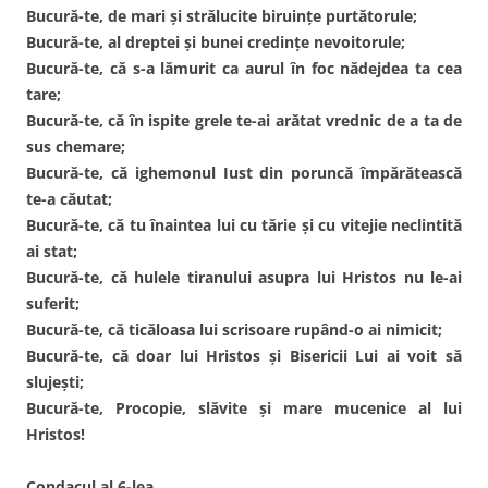
Bucură-te, de mari şi strălucite biruinţe purtătorule;
Bucură-te, al dreptei şi bunei credinţe nevoitorule;
Bucură-te, că s-a lămurit ca aurul în foc nădejdea ta cea
tare;
Bucură-te, că în ispite grele te-ai arătat vrednic de a ta de
sus chemare;
Bucură-te, că ighemonul Iust din poruncă împărătească
te-a căutat;
Bucură-te, că tu înaintea lui cu tărie şi cu vitejie neclintită
ai stat;
Bucură-te, că hulele tiranului asupra lui Hristos nu le-ai
suferit;
Bucură-te, că ticăloasa lui scrisoare rupând-o ai nimicit;
Bucură-te, că doar lui Hristos şi Bisericii Lui ai voit să
slujeşti;
Bucură-te, Procopie, slăvite şi mare mucenice al lui
Hristos!
Condacul al 6-lea