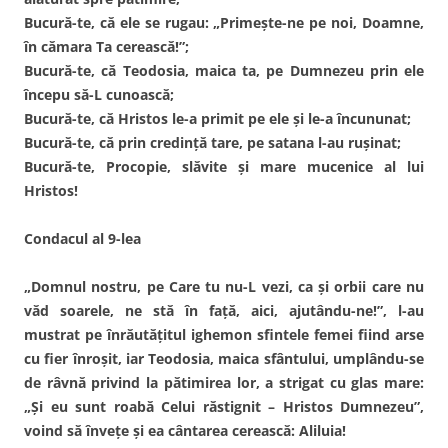
Bucură-te, că ele se rugau: „Primeşte-ne pe noi, Doamne,
în cămara Ta cerească!”;
Bucură-te, că Teodosia, maica ta, pe Dumnezeu prin ele
începu să-L cunoască;
Bucură-te, că Hristos le-a primit pe ele şi le-a încununat;
Bucură-te, că prin credinţă tare, pe satana l-au ruşinat;
Bucură-te, Procopie, slăvite şi mare mucenice al lui
Hristos!
Condacul al 9-lea
„Domnul nostru, pe Care tu nu-L vezi, ca şi orbii care nu
văd soarele, ne stă în faţă, aici, ajutându-ne!”, l-au
mustrat pe înrăutăţitul ighemon sfintele femei fiind arse
cu fier înroşit, iar Teodosia, maica sfântului, umplându-se
de râvnă privind la pătimirea lor, a strigat cu glas mare:
„Şi eu sunt roabă Celui răstignit – Hristos Dumnezeu”,
voind să înveţe şi ea cântarea cerească: Aliluia!