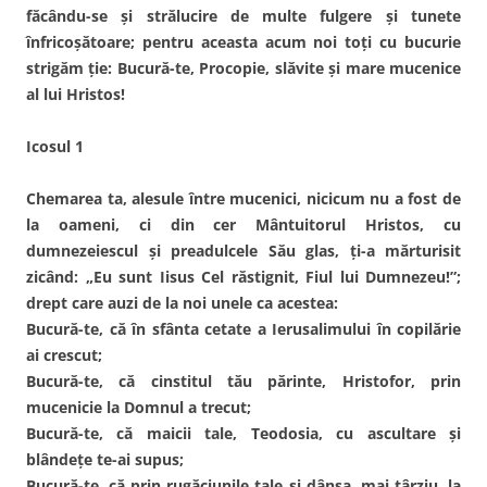
făcându-se şi strălucire de multe fulgere şi tunete
înfricoşătoare; pentru aceasta acum noi toţi cu bucurie
strigăm ţie: Bucură-te, Procopie, slăvite şi mare mucenice
al lui Hristos!
Icosul 1
Chemarea ta, alesule între mucenici, nicicum nu a fost de
la oameni, ci din cer Mântuitorul Hristos, cu
dumnezeiescul şi preadulcele Său glas, ţi-a mărturisit
zicând: „Eu sunt Iisus Cel răstignit, Fiul lui Dumnezeu!”;
drept care auzi de la noi unele ca acestea:
Bucură-te, că în sfânta cetate a Ierusalimului în copilărie
ai crescut;
Bucură-te, că cinstitul tău părinte, Hristofor, prin
mucenicie la Domnul a trecut;
Bucură-te, că maicii tale, Teodosia, cu ascultare şi
blândeţe te-ai supus;
Bucură-te, că prin rugăciunile tale şi dânsa, mai târziu, la