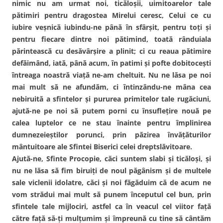
nimic nu am urmat noi, ticăloşii, uimitoarelor tale
pătimiri pentru dragostea Mirelui ceresc, Celui ce cu
iubire veşnică iubindu-ne până în sfârşit, pentru toţi şi
pentru fiecare dintre noi pătimind, toată rânduiala
părintească cu desăvârşire a plinit; ci cu reaua pătimire
defăimând, iată, până acum, în patimi şi pofte dobitoceşti
întreaga noastră viaţă ne-am cheltuit. Nu ne lăsa pe noi
mai mult să ne afundăm, ci întinzându-ne mâna cea
nebiruită a sfintelor şi pururea primitelor tale rugăciuni,
ajută-ne pe noi să putem porni cu însufleţire nouă pe
calea luptelor ce ne stau înainte pentru împlinirea
dumnezeieştilor porunci, prin păzirea învăţăturilor
mântuitoare ale Sfintei Biserici celei dreptslăvitoare.
Ajută-ne, Sfinte Procopie, căci suntem slabi şi ticăloşi, şi
nu ne lăsa să fim biruiţi de noul păgânism şi de multele
sale viclenii idolatre, căci şi noi făgăduim că de acum ne
vom strădui mai mult să punem începutul cel bun, prin
sfintele tale mijlociri, astfel ca în veacul cel viitor faţă
către faţă să-ţi mulţumim şi împreună cu tine să cântăm