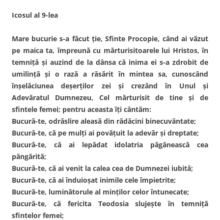
Icosul al 9-lea
Mare bucurie s-a făcut ţie, Sfinte Procopie, când ai văzut
pe maica ta, împreună cu mărturisitoarele lui Hristos, în
temniţă şi auzind de la dânsa că inima ei s-a zdrobit de
umilinţă şi o rază a răsărit în mintea sa, cunoscând
înşelăciunea deşerţilor zei şi crezând în Unul şi
Adevăratul Dumnezeu, Cel mărturisit de tine şi de
sfintele femei; pentru aceasta îţi cântăm:
Bucură-te, odrăslire aleasă din rădăcini binecuvântate;
Bucură-te, că pe mulţi ai povăţuit la adevăr şi dreptate;
Bucură-te, că ai lepădat idolatria păgânească cea
pângărită;
Bucură-te, că ai venit la calea cea de Dumnezei iubită;
Bucură-te, că ai înduioşat inimile cele împietrite;
Bucură-te, luminătorule al minţilor celor întunecate;
Bucură-te, că fericita Teodosia slujeşte în temniţă
sfintelor femei;