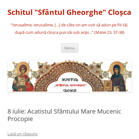
Sari
la
Schitul "Sfântul Gheorghe" Cloşca
conținut
“Ierusalime, Ierusalime, […] de câte ori am voit să adun pe fiii tăi,
după cum adună cloşca puii săi sub aripi…” (Matei 23, 37-38)
Meniu
8 iulie: Acatistul Sfântului Mare Mucenic
Procopie
Lasă un răspuns