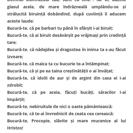
glasul acela, de mare îndrăzneală umplându-se şi
strălucită biruinţă dobândind, după cuviinţă îi aducem
aceste laude:
Bucură-te, că pe barbari tu până în sfârşit i-ai biruit;
Bucură-te, că ai biruit desăvârşit pe vrăjmaşi prin credinţă
tare;
Bucură-te, că nădejdea şi dragostea în inima ta s-au făcut
izvoare;
Bucură-te, că maica ta cu bucurie te-a întâmpinat;
Bucură-te, că şi pe ea taina creştinătăţii o ai învăţat;
Bucură-te, că idolii de aur şi de argint din casa ei i-ai
zdrobit;
Bucură-te, că pe aceia, făcuţi bucăţi, săracilor i-ai
împărţit;
Bucură-te, nebiruitule de nici o oaste pământească;
Bucură-te, că te-ai învrednicit de ceata cea cerească;
Bucură-te, Procopie, slăvite şi mare mucenice al lui
Hristos!