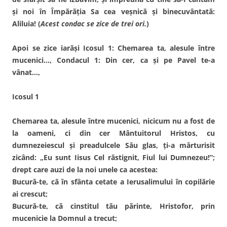
şi noi în Împărăţia Sa cea veşnică şi binecuvântată:
Aliluia! (
Acest condac se zice de trei ori.
)
Apoi se zice iarăşi Icosul 1: Chemarea ta, alesule între
mucenici…, Condacul 1: Din cer, ca şi pe Pavel te-a
vânat…,
Icosul 1
Chemarea ta, alesule între mucenici, nicicum nu a fost de
la oameni, ci din cer Mântuitorul Hristos, cu
dumnezeiescul şi preadulcele Său glas, ţi-a mărturisit
zicând: „Eu sunt Iisus Cel răstignit, Fiul lui Dumnezeu!”;
drept care auzi de la noi unele ca acestea:
Bucură-te, că în sfânta cetate a Ierusalimului în copilărie
ai crescut;
Bucură-te, că cinstitul tău părinte, Hristofor, prin
mucenicie la Domnul a trecut;