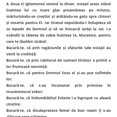
A doua zi ighemonul venind la divan, ostaşii aceia stând
înaintea lui cu mare glas preamăreau pe Hristos,
mărturisindu-se creştini şi arătându-se gata spre chinuri
şi moarte pentru El. Iar tiranul neputându-l îndupleca să
se lepede de Domnul şi să se întoarcă iarăşi la zei, i-a
osândit la tăierea de sabie înaintea ta, Mucenice, pentru
care te lăudăm zicând:
Bucură-te, că prin rugăciunile şi sfaturile tale ostaşii au
venit la credinţă;
Bucură-te, că prin Iubitorul de oameni Hristos a primit a
lor frumoasă nevoinţă;
Bucură-te, că pentru Domnul Iisus ei şi-au pus sufletele
lor;
Bucură-te, că s-au încununat prin primirea în
mucenicescul sobor;
Bucură-te, că îmbunătăţitul Evlavie i-a îngropat cu aleasă
cinstire;
Bucură-te, că douăsprezece femei de bun neam ţi s-au
alăturat spre pătimire;