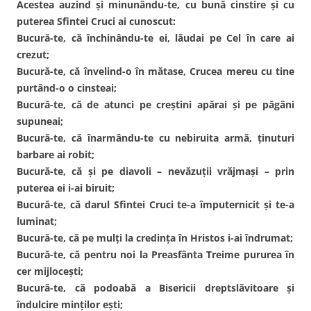
Acestea auzind şi minunându-te, cu bună cinstire şi cu
puterea Sfintei Cruci ai cunoscut:
Bucură-te, că închinându-te ei, lăudai pe Cel în care ai
crezut;
Bucură-te, că învelind-o în mătase, Crucea mereu cu tine
purtând-o o cinsteai;
Bucură-te, că de atunci pe creştini apărai şi pe păgâni
supuneai;
Bucură-te, că înarmându-te cu nebiruita armă, ţinuturi
barbare ai robit;
Bucură-te, că şi pe diavoli – nevăzuţii vrăjmaşi – prin
puterea ei i-ai biruit;
Bucură-te, că darul Sfintei Cruci te-a împuternicit şi te-a
luminat;
Bucură-te, că pe mulţi la credinţa în Hristos i-ai îndrumat;
Bucură-te, că pentru noi la Preasfânta Treime pururea în
cer mijloceşti;
Bucură-te, că podoabă a Bisericii dreptslăvitoare şi
îndulcire minţilor eşti;