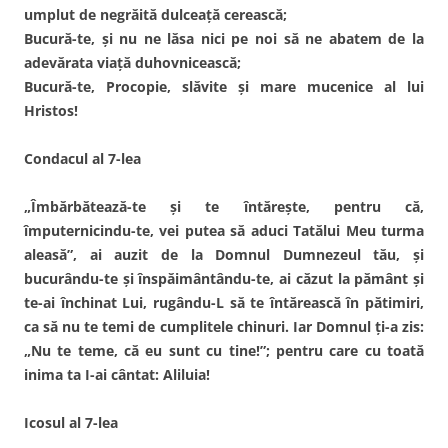
umplut de negrăită dulceaţă cerească;
Bucură-te, şi nu ne lăsa nici pe noi să ne abatem de la
adevărata viaţă duhovnicească;
Bucură-te, Procopie, slăvite şi mare mucenice al lui
Hristos!
Condacul al 7-lea
„Îmbărbătează-te şi te întăreşte, pentru că,
împuternicindu-te, vei putea să aduci Tatălui Meu turma
aleasă”, ai auzit de la Domnul Dumnezeul tău, şi
bucurându-te şi înspăimântându-te, ai căzut la pământ şi
te-ai închinat Lui, rugându-L să te întărească în pătimiri,
ca să nu te temi de cumplitele chinuri. Iar Domnul ţi-a zis:
„Nu te teme, că eu sunt cu tine!”; pentru care cu toată
inima ta I-ai cântat: Aliluia!
Icosul al 7-lea