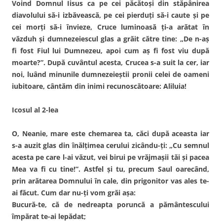
Voind Domnul Iisus ca pe cei păcătoşi din stăpânirea
diavolului să-i izbăvească, pe cei pierduţi să-i caute şi pe
cei morţi să-i învieze, Cruce luminoasă ţi-a arătat în
văzduh şi dumnezeiescul glas a grăit către tine: „De n-aş
fi fost Fiul lui Dumnezeu, apoi cum aş fi fost viu după
moarte?”. După cuvântul acesta, Crucea s-a suit la cer, iar
noi, luând minunile dumnezeieştii pronii celei de oameni
iubitoare, cântăm din inimi recunoscătoare: Aliluia!
Icosul al 2-lea
O, Neanie, mare este chemarea ta, căci după aceasta iar
s-a auzit glas din înălţimea cerului zicându-ţi: „Cu semnul
acesta pe care l-ai văzut, vei birui pe vrăjmaşii tăi şi pacea
Mea va fi cu tine!”. Astfel şi tu, precum Saul oarecând,
prin arătarea Domnului în cale, din prigonitor vas ales te-
ai făcut. Cum dar nu-ţi vom grăi aşa:
Bucură-te, că de nedreapta poruncă a pământescului
împărat te-ai lepădat;