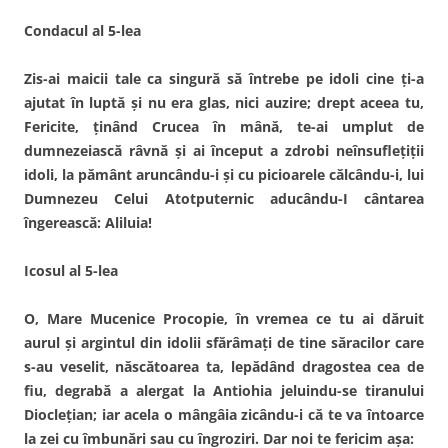
Condacul al 5-lea
Zis-ai maicii tale ca singură să întrebe pe idoli cine ţi-a
ajutat în luptă şi nu era glas, nici auzire; drept aceea tu,
Fericite, ţinând Crucea în mână, te-ai umplut de
dumnezeiască râvnă şi ai început a zdrobi neînsufleţiţii
idoli, la pământ aruncându-i şi cu picioarele călcându-i, lui
Dumnezeu Celui Atotputernic aducându-I cântarea
îngerească: Aliluia!
Icosul al 5-lea
O, Mare Mucenice Procopie, în vremea ce tu ai dăruit
aurul şi argintul din idolii sfărâmaţi de tine săracilor care
s-au veselit, născătoarea ta, lepădând dragostea cea de
fiu, degrabă a alergat la Antiohia jeluindu-se tiranului
Diocleţian; iar acela o mângâia zicându-i că te va întoarce
la zei cu îmbunări sau cu îngroziri. Dar noi te fericim aşa: