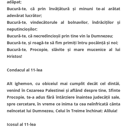
adăpat;
Bucură-te, că prin învăţătură şi minuni te-ai arătat
adevărat lucrător;
Bucură-te, vindecătorule al bolnavilor, îndrăciţilor şi
neputincioşilor;
Bucură-te, că necredincioşii prin tine vin la Dumnezeu;
Bucură-te, şi roagă-te să fim primiţi întru pocăinţă şi noi;
Bucură-te, Procopie, slăvite şi mare mucenice al lui
Hristos!
Condacul al 11-lea
Alt ighemon, cu obiceiul mai cumplit decât cel dintâi,
venind în Cezareea Palestinei şi aflând despre tine, Sfinte
Procopie, te-a adus fără întârziere înaintea judecăţii sale,
spre cercetare, în vreme ce inima ta cea neînfricată cânta
neîncetat lui Dumnezeu, Celui în Treime închinat: Aliluia!
Icosul al 11-lea