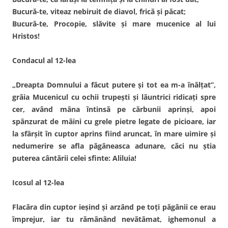
Bucură-te, viteaz nebiruit de diavol, frică şi păcat;
Bucură-te, Procopie, slăvite şi mare mucenice al lui
Hristos!
Condacul al 12-lea
„Dreapta Domnului a făcut putere şi tot ea m-a înălţat”,
grăia Mucenicul cu ochii trupeşti şi lăuntrici ridicaţi spre
cer, având mâna întinsă pe cărbunii aprinşi, apoi
spânzurat de mâini cu grele pietre legate de picioare, iar
la sfârşit în cuptor aprins fiind aruncat, în mare uimire şi
nedumerire se afla păgâneasca adunare, căci nu ştia
puterea cântării celei sfinte: Aliluia!
Icosul al 12-lea
Flacăra din cuptor ieşind şi arzând pe toţi păgânii ce erau
împrejur, iar tu rămânând nevătămat, ighemonul a