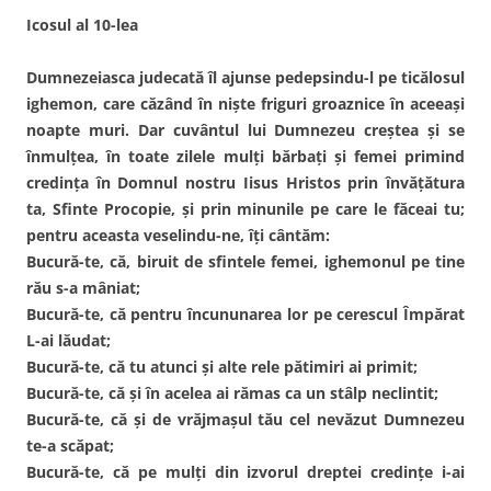
Icosul al 10-lea
Dumnezeiasca judecată îl ajunse pedepsindu-l pe ticălosul
ighemon, care căzând în nişte friguri groaznice în aceeaşi
noapte muri. Dar cuvântul lui Dumnezeu creştea şi se
înmulţea, în toate zilele mulţi bărbaţi şi femei primind
credinţa în Domnul nostru Iisus Hristos prin învăţătura
ta, Sfinte Procopie, şi prin minunile pe care le făceai tu;
pentru aceasta veselindu-ne, îţi cântăm:
Bucură-te, că, biruit de sfintele femei, ighemonul pe tine
rău s-a mâniat;
Bucură-te, că pentru încununarea lor pe cerescul Împărat
L-ai lăudat;
Bucură-te, că tu atunci şi alte rele pătimiri ai primit;
Bucură-te, că şi în acelea ai rămas ca un stâlp neclintit;
Bucură-te, că şi de vrăjmaşul tău cel nevăzut Dumnezeu
te-a scăpat;
Bucură-te, că pe mulţi din izvorul dreptei credinţe i-ai