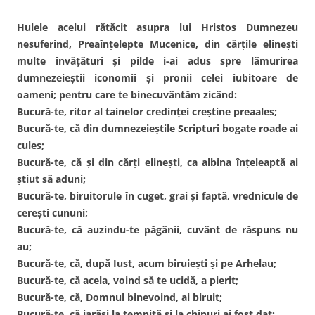
Hulele acelui rătăcit asupra lui Hristos Dumnezeu
nesuferind, Preaînţelepte Mucenice, din cărţile elineşti
multe învăţături şi pilde i-ai adus spre lămurirea
dumnezeieştii iconomii şi pronii celei iubitoare de
oameni; pentru care te binecuvântăm zicând:
Bucură-te, ritor al tainelor credinţei creştine preaales;
Bucură-te, că din dumnezeieştile Scripturi bogate roade ai
cules;
Bucură-te, că şi din cărţi elineşti, ca albina înţeleaptă ai
ştiut să aduni;
Bucură-te, biruitorule în cuget, grai şi faptă, vrednicule de
cereşti cununi;
Bucură-te, că auzindu-te păgânii, cuvânt de răspuns nu
au;
Bucură-te, că, după Iust, acum biruieşti şi pe Arhelau;
Bucură-te, că acela, voind să te ucidă, a pierit;
Bucură-te, că, Domnul binevoind, ai biruit;
Bucură-te, că iarăşi la temniţă şi la chinuri ai fost dat;