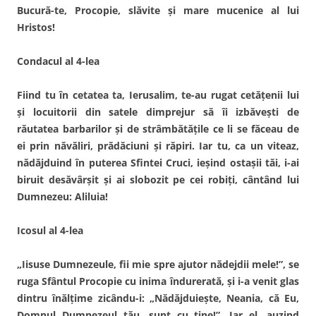
Bucură-te, Procopie, slăvite şi mare mucenice al lui
Hristos!
Condacul al 4-lea
Fiind tu în cetatea ta, Ierusalim, te-au rugat cetăţenii lui
şi locuitorii din satele dimprejur să îi izbăveşti de
răutatea barbarilor şi de strâmbătăţile ce li se făceau de
ei prin năvăliri, prădăciuni şi răpiri. Iar tu, ca un viteaz,
nădăjduind în puterea Sfintei Cruci, ieşind ostaşii tăi, i-ai
biruit desăvârşit şi ai slobozit pe cei robiţi, cântând lui
Dumnezeu: Aliluia!
Icosul al 4-lea
„Iisuse Dumnezeule, fii mie spre ajutor nădejdii mele!”, se
ruga Sfântul Procopie cu inima îndurerată, şi i-a venit glas
dintru înălţime zicându-i: „Nădăjduieşte, Neania, că Eu,
Domnul Dumnezeul tău, sunt cu tine!”. Iar el, auzind