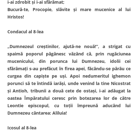
i-ai zdrobit şi i-ai sfărâmat;
Bucură-te, Procopie, slăvite şi mare mucenice al lui
Hristos!
Condacul al 8-lea
„Dumnezeul creştinilor, ajută-ne nouă!”, a strigat cu
spaimă poporul păgânesc văzând că, prin rugăciunea
mucenicului, din porunca lui Dumnezeu, idolii cei
sfărâmaţi s-au prefăcut în firea apei, făcându-se pârâu ce
curgea din capişte pe uşi. Apoi nedumeritul ighemon
porunci să te întindă iarăşi, unde venind la tine Nicostrat
şi Antioh, tribunii a două cete de ostaşi, i-ai adăugat la
oastea Împăratului ceresc prin botezarea lor de către
Leontie episcopul, cu toţii împreună aducând lui
Dumnezeu cântarea: Aliluia!
Icosul al 8-lea