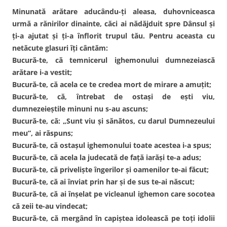
Minunată arătare aducându-ţi aleasa, duhovniceasca
urmă a rănirilor dinainte, căci ai nădăjduit spre Dânsul şi
ţi-a ajutat şi ţi-a înflorit trupul tău. Pentru aceasta cu
netăcute glasuri îţi cântăm:
Bucură-te, că temnicerul ighemonului dumnezeiască
arătare i-a vestit;
Bucură-te, că acela ce te credea mort de mirare a amuţit;
Bucură-te, că, întrebat de ostaşi de eşti viu,
dumnezeieştile minuni nu s-au ascuns;
Bucură-te, că: „Sunt viu şi sănătos, cu darul Dumnezeului
meu”, ai răspuns;
Bucură-te, că ostaşul ighemonului toate acestea i-a spus;
Bucură-te, că acela la judecată de faţă iarăşi te-a adus;
Bucură-te, că privelişte îngerilor şi oamenilor te-ai făcut;
Bucură-te, că ai înviat prin har şi de sus te-ai născut;
Bucură-te, că ai înşelat pe vicleanul ighemon care socotea
că zeii te-au vindecat;
Bucură-te, că mergând în capiştea idolească pe toţi idolii