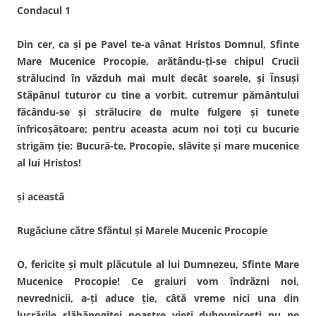
Condacul 1
Din cer, ca şi pe Pavel te-a vânat Hristos Domnul, Sfinte
Mare Mucenice Procopie, arătându-ţi-se chipul Crucii
strălucind în văzduh mai mult decât soarele, şi Însuşi
Stăpânul tuturor cu tine a vorbit, cutremur pământului
făcându-se şi strălucire de multe fulgere şi tunete
înfricoşătoare; pentru aceasta acum noi toţi cu bucurie
strigăm ţie: Bucură-te, Procopie, slăvite şi mare mucenice
al lui Hristos!
şi această
Rugăciune către Sfântul şi Marele Mucenic Procopie
O, fericite şi mult plăcutule al lui Dumnezeu, Sfinte Mare
Mucenice Procopie! Ce graiuri vom îndrăzni noi,
nevrednicii, a-ţi aduce ţie, câtă vreme nici una din
lucrările slăbănogitei noastre vieţi duhovniceşti nu ne