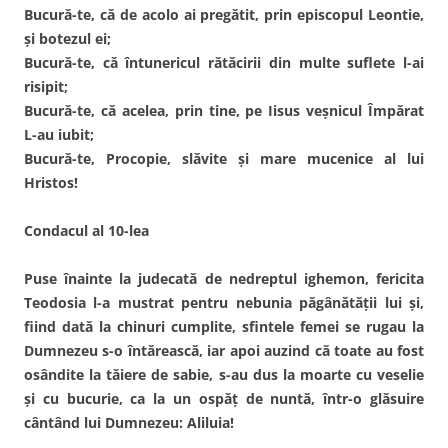
Bucură-te, că de acolo ai pregătit, prin episcopul Leontie,
şi botezul ei;
Bucură-te, că întunericul rătăcirii din multe suflete l-ai
risipit;
Bucură-te, că acelea, prin tine, pe Iisus veşnicul Împărat
L-au iubit;
Bucură-te, Procopie, slăvite şi mare mucenice al lui
Hristos!
Condacul al 10-lea
Puse înainte la judecată de nedreptul ighemon, fericita
Teodosia l-a mustrat pentru nebunia păgânătăţii lui şi,
fiind dată la chinuri cumplite, sfintele femei se rugau la
Dumnezeu s-o întărească, iar apoi auzind că toate au fost
osândite la tăiere de sabie, s-au dus la moarte cu veselie
şi cu bucurie, ca la un ospăţ de nuntă, într-o glăsuire
cântând lui Dumnezeu: Aliluia!