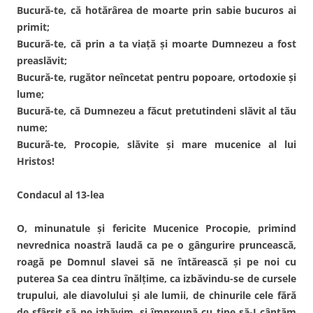
Bucură-te, că hotărârea de moarte prin sabie bucuros ai
primit;
Bucură-te, că prin a ta viaţă şi moarte Dumnezeu a fost
preaslăvit;
Bucură-te, rugător neîncetat pentru popoare, ortodoxie şi
lume;
Bucură-te, că Dumnezeu a făcut pretutindeni slăvit al tău
nume;
Bucură-te, Procopie, slăvite şi mare mucenice al lui
Hristos!
Condacul al 13-lea
O, minunatule şi fericite Mucenice Procopie, primind
nevrednica noastră laudă ca pe o gângurire pruncească,
roagă pe Domnul slavei să ne întărească şi pe noi cu
puterea Sa cea dintru înălţime, ca izbăvindu-se de cursele
trupului, ale diavolului şi ale lumii, de chinurile cele fără
de sfârşit să ne izbăvim, şi împreună cu tine să-I cântăm