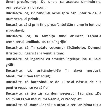
tineri preafrumoşi. De unele ca acestea uimindu-ne,
primeşte de la noi acum:
Bucură-te, că, ridicându-ţi ochii spre cer, întărire de la
Dumnezeu ai primit;
Bucură-te, că şi prin tine preasfântul Său nume în lume s-
a proslăvit;
Bucură-te, că, în temniţă fiind aruncat, Terentie
temnicerul, umilindu-se, te-a îngrijit;
Bucură-te, că, în cetate cutremur făcându-se, Domnul
Hristos cu îngerii Săi a venit la tine;
Bucură-te, că îngerilor cu smerită înţelepciune tu le-ai
grăit;
Bucură-te, că, arătându-ţi-Se în slavă nespusă,
Mântuitorul te-a tămăduit;
Bucură-te, că botezându-te de El te-ai născut de sus
pentru veacul ce va să fie;
Bucură-te, că ţi-a zis cu dumnezeiescul Său glas: „De
acum nu te vei mai numi Neania, ci Procopie”;
Bucură-te, că Domnul apoi S-a urcat la cer, iar inima ţi s-a