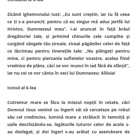
Zicând ighemonului Iust: „Eu sunt creştin, iar tu fă ceea
ce ţi s-a poruncit; pentru că eu singur mă aduc jertfă lui
Hristos, Dumnezeul meu”, i-ai aruncat în faţă brâul
dregătoriei tale, şi primind chinurile cele cumplite şi
curgând sângele tău şiroaie, ziceai păgânilor celor de faţă
ce lăcrimau pentru tinereţile tale: „Nu plângeţi pentru
mine, ci pentru pierzania sufletelor voastre, acelea fiind
vrednice de plâns, căci se vor munci în iad fără de sfârşit”,
iar nu cei ce vor cânta în veci lui Dumnezeu: Aliluia!
Icosul al 6-lea
Cutremur mare se făcu la miezul nopţii în cetate, căci
Domnul Iisus venind cu îngerii săi să cerceteze pe robul
său cel credincios, lumină mare a strălucit în temniţă şi
uşile deschizându-se, legăturile tuturor celor de acolo s-
au dezlegat, şi doi îngeri s-au arătat cu asemănare de