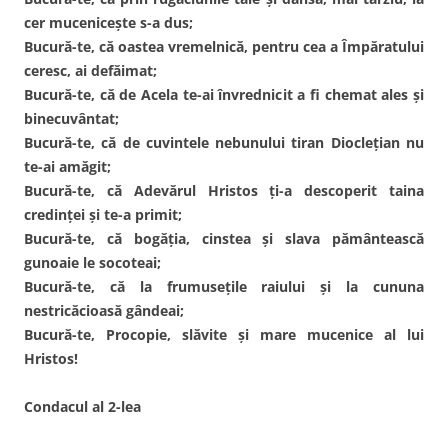
cer muceniceşte s-a dus;
Bucură-te, că oastea vremelnică, pentru cea a Împăratului
ceresc, ai defăimat;
Bucură-te, că de Acela te-ai învrednicit a fi chemat ales şi
binecuvântat;
Bucură-te, că de cuvintele nebunului tiran Diocleţian nu
te-ai amăgit;
Bucură-te, că Adevărul Hristos ţi-a descoperit taina
credinţei şi te-a primit;
Bucură-te, că bogăţia, cinstea şi slava pământească
gunoaie le socoteai;
Bucură-te, că la frumuseţile raiului şi la cununa
nestricăcioasă gândeai;
Bucură-te, Procopie, slăvite şi mare mucenice al lui
Hristos!
Condacul al 2-lea