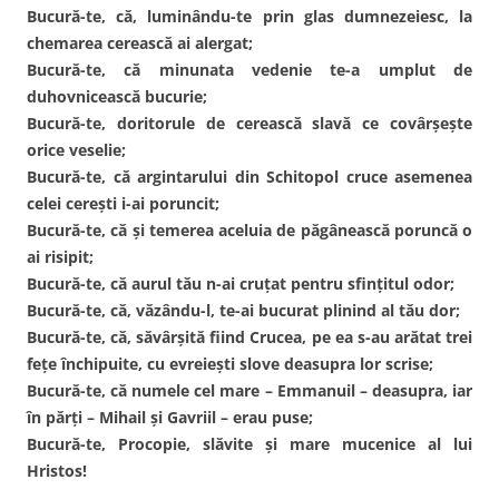
Bucură-te, că, luminându-te prin glas dumnezeiesc, la
chemarea cerească ai alergat;
Bucură-te, că minunata vedenie te-a umplut de
duhovnicească bucurie;
Bucură-te, doritorule de cerească slavă ce covârşeşte
orice veselie;
Bucură-te, că argintarului din Schitopol cruce asemenea
celei cereşti i-ai poruncit;
Bucură-te, că şi temerea aceluia de păgânească poruncă o
ai risipit;
Bucură-te, că aurul tău n-ai cruţat pentru sfinţitul odor;
Bucură-te, că, văzându-l, te-ai bucurat plinind al tău dor;
Bucură-te, că, săvârşită fiind Crucea, pe ea s-au arătat trei
feţe închipuite, cu evreieşti slove deasupra lor scrise;
Bucură-te, că numele cel mare – Emmanuil – deasupra, iar
în părţi – Mihail şi Gavriil – erau puse;
Bucură-te, Procopie, slăvite şi mare mucenice al lui
Hristos!