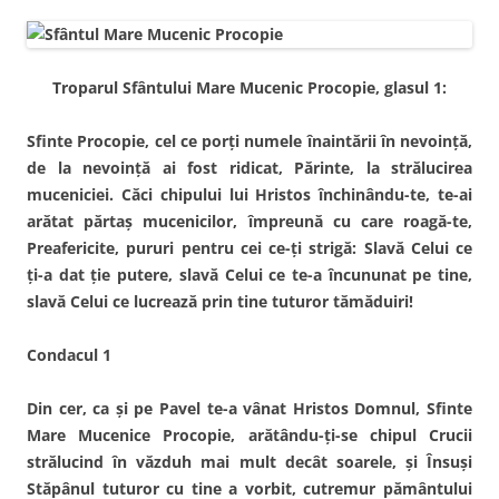
Troparul Sfântului Mare Mucenic Procopie, glasul 1:
Sfinte Procopie, cel ce porţi numele înaintării în nevoinţă,
de la nevoinţă ai fost ridicat, Părinte, la strălucirea
muceniciei. Căci chipului lui Hristos închinându-te, te-ai
arătat părtaş mucenicilor, împreună cu care roagă-te,
Preafericite, pururi pentru cei ce-ţi strigă: Slavă Celui ce
ţi-a dat ţie putere, slavă Celui ce te-a încununat pe tine,
slavă Celui ce lucrează prin tine tuturor tămăduiri!
Condacul 1
Din cer, ca şi pe Pavel te-a vânat Hristos Domnul, Sfinte
Mare Mucenice Procopie, arătându-ţi-se chipul Crucii
strălucind în văzduh mai mult decât soarele, şi Însuşi
Stăpânul tuturor cu tine a vorbit, cutremur pământului