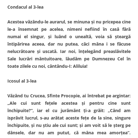
Condacul al 3-lea
Acestea văzându-le aurarul, se minuna şi nu pricepea cine
le-a însemnat pe acelea, nimeni nefiind în casă fără
numai el singur, şi luând o unealtă, voia să şteargă
întipărirea aceea, dar nu putea, căci mâna i se făcuse
nelucrătoare şi uscată. Iar noi, înţelegând preaslăvitele
Sale lucrări mântuitoare, lăudăm pe Dumnezeu Cel în
toate zilele cu noi, cântându-I: Aliluia!
Icosul al 3-lea
Văzând tu Crucea, Sfinte Procopie, ai întrebat pe argintar:
„Ale cui sunt feţele acestea şi pentru cine sunt
închipuite?”, iar el cu jurământ ţi-a grăit: „Când am
isprăvit lucrul, s-au arătat aceste feţe de la sine, singure
închipuite, şi nu ştiu ale cui sunt; şi am voit să le şterg pe
dânsele, dar nu am putut, că mâna mea amorţea”.