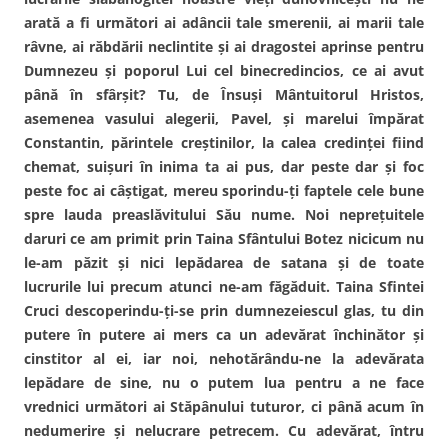
arată a fi următori ai adâncii tale smerenii, ai marii tale
râvne, ai răbdării neclintite şi ai dragostei aprinse pentru
Dumnezeu şi poporul Lui cel binecredincios, ce ai avut
până în sfârşit? Tu, de Însuşi Mântuitorul Hristos,
asemenea vasului alegerii, Pavel, şi marelui împărat
Constantin, părintele creştinilor, la calea credinţei fiind
chemat, suişuri în inima ta ai pus, dar peste dar şi foc
peste foc ai câştigat, mereu sporindu-ţi faptele cele bune
spre lauda preaslăvitului Său nume. Noi nepreţuitele
daruri ce am primit prin Taina Sfântului Botez nicicum nu
le-am păzit şi nici lepădarea de satana şi de toate
lucrurile lui precum atunci ne-am făgăduit. Taina Sfintei
Cruci descoperindu-ţi-se prin dumnezeiescul glas, tu din
putere în putere ai mers ca un adevărat închinător şi
cinstitor al ei, iar noi, nehotărându-ne la adevărata
lepădare de sine, nu o putem lua pentru a ne face
vrednici următori ai Stăpânului tuturor, ci până acum în
nedumerire şi nelucrare petrecem. Cu adevărat, întru