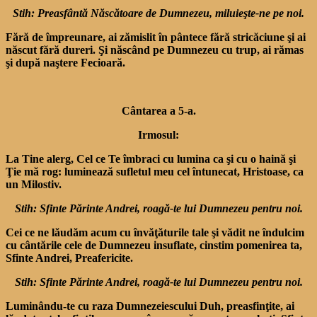
Stih: Preasfântă Născătoare de Dumnezeu, miluieşte-ne pe noi.
Fără de împreunare, ai zămislit în pântece fără stricăciune şi ai
născut fără dureri. Şi născând pe Dumnezeu cu trup, ai rămas
şi după naştere Fecioară.
Cântarea a 5-a.
Irmosul:
La Tine alerg, Cel ce Te îmbraci cu lumina ca şi cu o haină şi
Ţie mă rog: luminează sufletul meu cel întunecat, Hristoase, ca
un Milostiv.
Stih: Sfinte Părinte Andrei, roagă-te lui Dumnezeu pentru noi.
Cei ce ne lăudăm acum cu învăţăturile tale şi vădit ne îndulcim
cu cântările cele de Dumnezeu insuflate, cinstim pomenirea ta,
Sfinte Andrei, Preafericite.
Stih: Sfinte Părinte Andrei, roagă-te lui Dumnezeu pentru noi.
Luminându-te cu raza Dumnezeiescului Duh, preasfinţite, ai