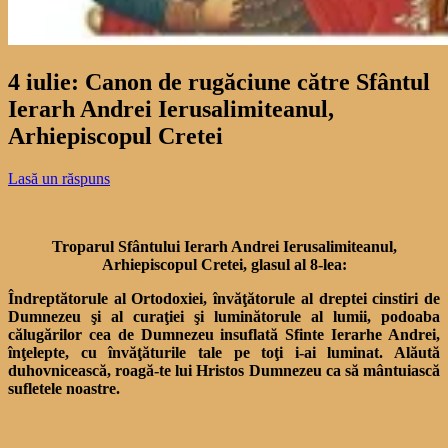
4 iulie: Canon de rugăciune către Sfântul
Ierarh Andrei Ierusalimiteanul,
Arhiepiscopul Cretei
Lasă un răspuns
Troparul Sfântului Ierarh Andrei Ierusalimiteanul,
Arhiepiscopul Cretei, glasul al 8-lea:
Îndreptătorule al Ortodoxiei, învăţătorule al dreptei cinstiri de
Dumnezeu şi al curaţiei şi luminătorule al lumii, podoaba
călugărilor cea de Dumnezeu insuflată Sfinte Ierarhe Andrei,
înţelepte, cu învăţăturile tale pe toţi i-ai luminat. Alăută
duhovnicească, roagă-te lui Hristos Dumnezeu ca să mântuiască
sufletele noastre.