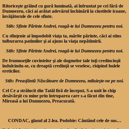
Ritoriceşte grăind cu gură luminată, ai înfruntat pe cei fără de
Dumnezeu, căci ai arătat adevărul închinării la cinstitele icoane,
învăţătorule de cele sfinte.
Stih: Sfinte Părinte Andrei, roagă-te lui Dumnezeu pentru noi.
Cu sfinţenie ai împodobit viaţa ta, mărite părinte, căci ai stins
tulburarea patimilor şi ai ajuns la viaţa nepătimirii.
Stih: Sfinte Părinte Andrei, roagă-te lui Dumnezeu pentru noi.
De frumuseţile cuvintelor şi ale dogmelor tale toţi credincioşii
îndulcindu-se, cu dreaptă credinţă se veselesc, risipind hulele
ereticilor.
Stih: Preasfântă Născătoare de Dumnezeu, miluieşte-ne pe noi.
Cel Ce a strălucit din Tatăl firă de început, S-a unit în chip
desăvârşit cu mine prin întruparea care s-a făcut din tine,
Mireasă a lui Dumnezeu, Preacurată.
CONDAC, glasul al 2-lea. Podobie: Căutând cele de sus…