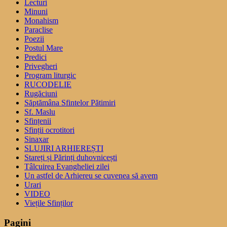
Lecturi
Minuni
Monahism
Paraclise
Poezii
Postul Mare
Predici
Privegheri
Program liturgic
RUCODELIE
Rugăciuni
Săptămâna Sfintelor Pătimiri
Sf. Maslu
Sfințenii
Sfinții ocrotitori
Sinaxar
SLUJIRI ARHIEREȘTI
Stareți și Părinți duhovnicești
Tâlcuirea Evangheliei zilei
Un astfel de Arhiereu se cuvenea să avem
Urari
VIDEO
Viețile Sfinților
Pagini