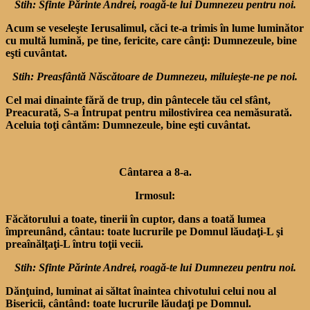
Stih: Sfinte Părinte Andrei, roagă-te lui Dumnezeu pentru noi.
Acum se veseleşte Ierusalimul, căci te-a trimis în lume luminător
cu multă lumină, pe tine, fericite, care cânţi: Dumnezeule, bine
eşti cuvântat.
Stih: Preasfântă Născătoare de Dumnezeu, miluieşte-ne pe noi.
Cel mai dinainte fără de trup, din pântecele tău cel sfânt,
Preacurată, S-a Întrupat pentru milostivirea cea nemăsurată.
Aceluia toţi cântăm: Dumnezeule, bine eşti cuvântat.
Cântarea a 8-a.
Irmosul:
Făcătorului a toate, tinerii în cuptor, dans a toată lumea
împreunând, cântau: toate lucrurile pe Domnul lăudaţi-L şi
preaînălţaţi-L întru toţii vecii.
Stih: Sfinte Părinte Andrei, roagă-te lui Dumnezeu pentru noi.
Dănţuind, luminat ai săltat înaintea chivotului celui nou al
Bisericii, cântând: toate lucrurile lăudaţi pe Domnul.