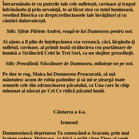
Întrarmându-te cu puterile tale cele sufleteşti, cuvioase şi trupul
înfrânându-ţi prin nevoinţă, te-ai făcut stea cu totul luminoasă,
veselind Biserica cu dreptcredincioasele tale învăţături şi cu
cântări duhovniceşti.
Stih: Sfinte Părinte Andrei, roagă-te lui Dumnezeu pentru noi.
Ai ajuns a fi plin de înţelepciunea cea cerească, căci, lărgindu-ţi
sufletul, cuvioase, ai primit toată strălucirea cea purtătoare de
lumină a Strălucirii Celei în Trei Sori, ca un slujitor preasfinţit.
Stih: Preasfântă Născătoare de Dumnezeu, miluieşte-ne pe noi.
Pe tine te rog, Maica lui Dumnezeu Preacurată, să mă
mântuiesc acum de robia patimilor şi să mi se şteargă toate
semnele cele din zdruncinarea păcatului, ca Una care în chip
minunat ai născut pe Cel Ce ridică păcatul lumii.
Cântarea a 4-a.
Irmosul:
Dumnezeiască deşertarea Ta cunoscând-o Avacum, prin mai
înainte vedere, Hristoase, cu frică a grăit către Tine: ai venit