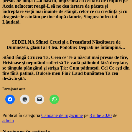
presus de fiinţă L-ai născut, împreună cu cei fără de trupuri pe
Acela neîncetat roagă-L să ne dea iertare de păcate şi
îndreptare vieţii mai înainte de sfârşit, celor ce cu credinţă şi cu
dragoste te cântăm pe tine după datorie, Singura întru tot
Lăudată.
SEDELNA Sfintei Cruci şi a Preasfintei Născătoare de
Dumnezeu, glasul al 4-lea. Podobie: Degrab ne întâmpină…
Stând lângă Crucea Ta, Ceea ce Te-a născut mai presus de fire,
Hristoase şi neputând suferi să Te vadă pătimind fără dreptate,
se tânguia plângând şi striga Ţie: Cum pătimeşti, Cel Ce eşti din
fire fără patimă, Dulcele meu Fiu? Laud bunătatea Ta cea
desăvârşită.
Partajează asta:
Publicat în categoria
Canoane de rugaciune
pe
3 iulie 2020
de
admin
.
Navigare în articole