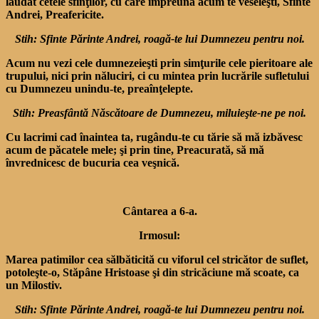
lăudat cetele sfinţilor, cu care împreună acum te veseleşti, Sfinte
Andrei, Preafericite.
Stih: Sfinte Părinte Andrei, roagă-te lui Dumnezeu pentru noi.
Acum nu vezi cele dumnezeieşti prin simţurile cele pieritoare ale
trupului, nici prin năluciri, ci cu mintea prin lucrările sufletului
cu Dumnezeu unindu-te, preaînţelepte.
Stih: Preasfântă Născătoare de Dumnezeu, miluieşte-ne pe noi.
Cu lacrimi cad înaintea ta, rugându-te cu tărie să mă izbăvesc
acum de păcatele mele; şi prin tine, Preacurată, să mă
învrednicesc de bucuria cea veşnică.
Cântarea a 6-a.
Irmosul:
Marea patimilor cea sălbăticită cu viforul cel stricător de suflet,
potoleşte-o, Stăpâne Hristoase şi din stricăciune mă scoate, ca
un Milostiv.
Stih: Sfinte Părinte Andrei, roagă-te lui Dumnezeu pentru noi.