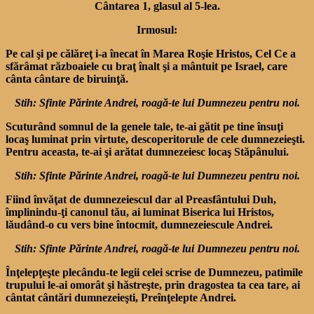
Cântarea 1, glasul al 5-lea.
Irmosul:
Pe cal şi pe călăreţ i-a înecat în Marea Roşie Hristos, Cel Ce a
sfărâmat războaiele cu braţ înalt şi a mântuit pe Israel, care
cânta cântare de biruinţă.
Stih: Sfinte Părinte Andrei, roagă-te lui Dumnezeu pentru noi.
Scuturând somnul de la genele tale, te-ai gătit pe tine însuţi
locaş luminat prin virtute, descoperitorule de cele dumnezeieşti.
Pentru aceasta, te-ai şi arătat dumnezeiesc locaş Stăpânului.
Stih: Sfinte Părinte Andrei, roagă-te lui Dumnezeu pentru noi.
Fiind învăţat de dumnezeiescul dar al Preasfântului Duh,
împlinindu-ţi canonul tău, ai luminat Biserica lui Hristos,
lăudând-o cu vers bine întocmit, dumnezeiescule Andrei.
Stih: Sfinte Părinte Andrei, roagă-te lui Dumnezeu pentru noi.
Înţelepţeşte plecându-te legii celei scrise de Dumnezeu, patimile
trupului le-ai omorât şi hăstreşte, prin dragostea ta cea tare, ai
cântat cântări dumnezeieşti, Preînţelepte Andrei.