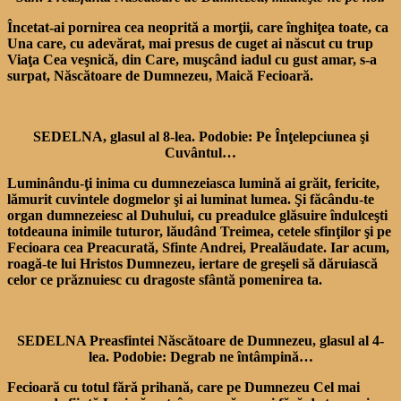
Încetat-ai pornirea cea neoprită a morţii, care înghiţea toate, ca
Una care, cu adevărat, mai presus de cuget ai născut cu trup
Viaţa Cea veşnică, din Care, muşcând iadul cu gust amar, s-a
surpat, Născătoare de Dumnezeu, Maică Fecioară.
SEDELNA, glasul al 8-lea. Podobie: Pe Înţelepciunea şi
Cuvântul…
Luminându-ţi inima cu dumnezeiasca lumină ai grăit, fericite,
lămurit cuvintele dogmelor şi ai luminat lumea. Şi făcându-te
organ dumnezeiesc al Duhului, cu preadulce glăsuire îndulceşti
totdeauna inimile tuturor, lăudând Treimea, cetele sfinţilor şi pe
Fecioara cea Preacurată, Sfinte Andrei, Prealăudate. Iar acum,
roagă-te lui Hristos Dumnezeu, iertare de greşeli să dăruiască
celor ce prăznuiesc cu dragoste sfântă pomenirea ta.
SEDELNA Preasfintei Născătoare de Dumnezeu, glasul al 4-
lea. Podobie: Degrab ne întâmpină…
Fecioară cu totul fără prihană, care pe Dumnezeu Cel mai