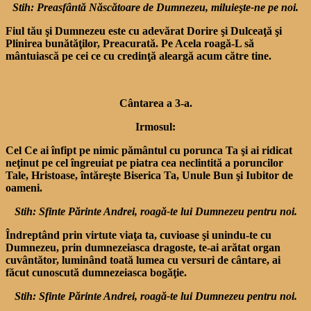
Stih: Preasfântă Născătoare de Dumnezeu, miluieşte-ne pe noi.
Fiul tău şi Dumnezeu este cu adevărat Dorire şi Dulceaţă şi
Plinirea bunătăţilor, Preacurată. Pe Acela roagă-L să
mântuiască pe cei ce cu credinţă aleargă acum către tine.
Cântarea a 3-a.
Irmosul:
Cel Ce ai înfipt pe nimic pământul cu porunca Ta şi ai ridicat
neţinut pe cel îngreuiat pe piatra cea neclintită a poruncilor
Tale, Hristoase, întăreşte Biserica Ta, Unule Bun şi Iubitor de
oameni.
Stih: Sfinte Părinte Andrei, roagă-te lui Dumnezeu pentru noi.
Îndreptând prin virtute viaţa ta, cuvioase şi unindu-te cu
Dumnezeu, prin dumnezeiasca dragoste, te-ai arătat organ
cuvântător, luminând toată lumea cu versuri de cântare, ai
făcut cunoscută dumnezeiasca bogăţie.
Stih: Sfinte Părinte Andrei, roagă-te lui Dumnezeu pentru noi.