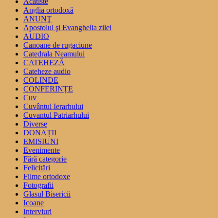
Acatiste
Anglia ortodoxă
ANUNŢ
Apostolul şi Evanghelia zilei
AUDIO
Canoane de rugaciune
Catedrala Neamului
CATEHEZĂ
Cateheze audio
COLINDE
CONFERINȚE
Cuv
Cuvântul Ierarhului
Cuvantul Patriarhului
Diverse
DONAȚII
EMISIUNI
Evenimente
Fără categorie
Felicitări
Filme ortodoxe
Fotografii
Glasul Bisericii
Icoane
Interviuri