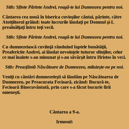
Stih: Sfinte Părinte Andrei, roagă-te lui Dumnezeu pentru noi.
Cântarea cea nouă în biserica cuvioşilor cântai, părinte, către
Atotţiitorul grăind: toate lucrurile lăudaţi pe Domnul şi-L
preaînălţaţi întru toţi vecii.
Stih: Sfinte Părinte Andrei, roagă-te lui Dumnezeu pentru noi.
Cu dumnezeiască cuviinţă rânduind faptele bunătăţii,
Preafericite Andrei, ai lăudat nevoinţele tuturor sfinţilor, celor
ce mai înainte s-au minunat şi s-au săvârşit întru Hristos în veci.
Stih: Preasfântă Născătoare de Dumnezeu, miluieşte-ne pe noi.
Veniţi cu cântări dumnezeieşti să lăudăm pe Născătoarea de
Dumnezeu, pe Preacurata Fecioară, zicând: Bucură-te,
Fecioară Binecuvântată, prin care s-a făcut bucurie firii
omeneşti.
Cântarea a 9-a.
Irmosul: