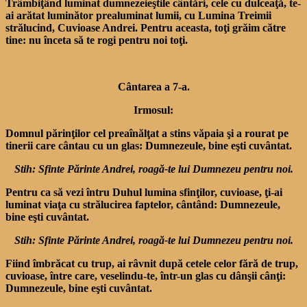
Trâmbiţând luminat dumnezeieştile cântări, cele cu dulceaţă, te-
ai arătat luminător prealuminat lumii, cu Lumina Treimii
strălucind, Cuvioase Andrei. Pentru aceasta, toţi grăim către
tine: nu înceta să te rogi pentru noi toţi.
Cântarea a 7-a.
Irmosul:
Domnul părinţilor cel preaînălţat a stins văpaia şi a rourat pe
tinerii care cântau cu un glas: Dumnezeule, bine eşti cuvântat.
Stih: Sfinte Părinte Andrei, roagă-te lui Dumnezeu pentru noi.
Pentru ca să vezi întru Duhul lumina sfinţilor, cuvioase, ţi-ai
luminat viaţa cu strălucirea faptelor, cântând: Dumnezeule,
bine eşti cuvântat.
Stih: Sfinte Părinte Andrei, roagă-te lui Dumnezeu pentru noi.
Fiind îmbrăcat cu trup, ai râvnit după cetele celor fără de trup,
cuvioase, între care, veselindu-te, într-un glas cu dânşii cânţi:
Dumnezeule, bine eşti cuvântat.