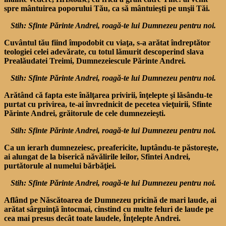
spre mântuirea poporului Tău, ca să mântuieşti pe unşii Tăi.
Stih: Sfinte Părinte Andrei, roagă-te lui Dumnezeu pentru noi.
Cuvântul tău fiind împodobit cu viaţa, s-a arătat îndreptător
teologiei celei adevărate, cu totul lămurit descoperind slava
Prealăudatei Treimi, Dumnezeiescule Părinte Andrei.
Stih: Sfinte Părinte Andrei, roagă-te lui Dumnezeu pentru noi.
Arătând că fapta este înălţarea privirii, înţelepte şi lăsându-te
purtat cu privirea, te-ai învrednicit de pecetea vieţuirii, Sfinte
Părinte Andrei, grăitorule de cele dumnezeieşti.
Stih: Sfinte Părinte Andrei, roagă-te lui Dumnezeu pentru noi.
Ca un ierarh dumnezeiesc, preafericite, luptându-te păstoreşte,
ai alungat de la biserică năvălirile leilor, Sfintei Andrei,
purtătorule al numelui bărbăţiei.
Stih: Sfinte Părinte Andrei, roagă-te lui Dumnezeu pentru noi.
Aflând pe Născătoarea de Dumnezeu pricină de mari laude, ai
arătat sârguinţă întocmai, cinstind cu multe feluri de laude pe
cea mai presus decât toate laudele, Înţelepte Andrei.