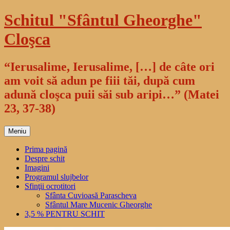
Sari
Schitul "Sfântul Gheorghe"
la
conținut
Cloşca
“Ierusalime, Ierusalime, […] de câte ori
am voit să adun pe fiii tăi, după cum
adună cloşca puii săi sub aripi…” (Matei
23, 37-38)
Meniu
Prima pagină
Despre schit
Imagini
Programul slujbelor
Sfinţii ocrotitori
Sfânta Cuvioasă Parascheva
Sfântul Mare Mucenic Gheorghe
3,5 % PENTRU SCHIT