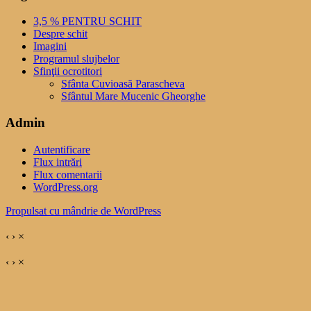
3,5 % PENTRU SCHIT
Despre schit
Imagini
Programul slujbelor
Sfinţii ocrotitori
Sfânta Cuvioasă Parascheva
Sfântul Mare Mucenic Gheorghe
Admin
Autentificare
Flux intrări
Flux comentarii
WordPress.org
Propulsat cu mândrie de WordPress
‹
›
×
‹
›
×