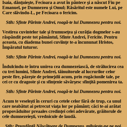
Isaia, dănţuieşte, Fecioara a avut în pântece şi a născut Fiu pe
Emanuel, pe Dumnezeu şi Omul; Răsăritul este numele Lui, pe
Care slăvindu-L, pe Fecioara o fericim.
Stih: Sfinte Părinte Andrei, roagă-te lui Dumnezeu pentru noi.
Vestirea cuvintelor tale şi frumuseţea şi curăţia dogmelor s-au
răspândit peste tot pământul, Sfinte Andrei, Fericite. Pentru
aceasta, cu diadema bunei cuviinţe te-a încununat Hristos,
Împăratul tuturor.
Stih: Sfinte Părinte Andrei, roagă-te lui Dumnezeu pentru noi.
Îndulcindu-te întru unirea cea dumnezeiască, de strălucirea cea
cu trei lumini, Sfinte Andrei, tăinuitorule al lucrurilor celor
peste fire, păzeşte de primejdii acum, prin rugăciunile tale, pe
cei ce cu dragoste şi cu sfinţenie săvârşesc sfinţită pomenirea ta.
Stih: Sfinte Părinte Andrei, roagă-te lui Dumnezeu pentru noi.
Acum te veseleşti în ceruri cu cetele celor fără de trup, ca unul
care neabătut ai petrecut viaţa lor pe pământ; căci te-ai arătat
propovăduitor preaales credinţei celei adevărate, grăitorule de
cele dumnezeieşti, vrednicule de laudă.
Stih: Preasfântă Născătoare de Dumnezeu, miluieşte-ne pe noi.