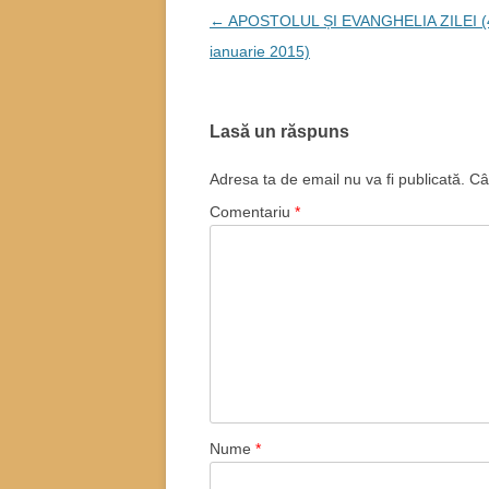
Navigare
←
APOSTOLUL ȘI EVANGHELIA ZILEI (
în
ianuarie 2015)
articole
Lasă un răspuns
Adresa ta de email nu va fi publicată.
Câ
Comentariu
*
Nume
*