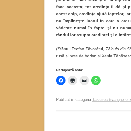
face aceasta; tot credinţa îi dă şi pu
acest chip, credinţa ajută faptelor, i
nu împlineşte lucrul în care a crez
vădeşte numai în fapte, şi nu numai 
rândul lor asupra credinţei şi o întăre
(Sfântul Teofan Zăvorâtul,
Tâlcuiri din S
rusă și note de Adrian și Xenia Tănăsesc
Partajează asta:
Publicat în categoria
Tâlcuirea Evangheliei z