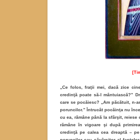
[Tim
„Ce folos, fraţii mei, dacă zice ci
credinţă poate să-l
mântuiască?” Dr
care se pocăiesc? „Am păcătuit, n-am 
poruncilor.” Întrucât pocăinţa nu înc
cu ea, rămâne până la sfârşit, reiese 
rămâne în vigoare şi după primirea
credinţă pe calea cea dreaptă – pe c
poruncilor sau săvârşitor al faptelo