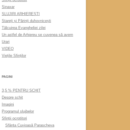
Sinaxar
SLUJIRI ARHIEREȘTI
Stareți și Părinți duhovnicești
Tâlcuirea Evangheliei zilei
Un astfel de Arhiereu se cuvenea să avem
Urari
VIDEO
Viețile Sfinților
PAGINI
3,5 % PENTRU SCHIT
Despre schit
Imagini
Programul slujbelor
Sfinţii ocrotitori
Sfânta Cuvioasă Parascheva