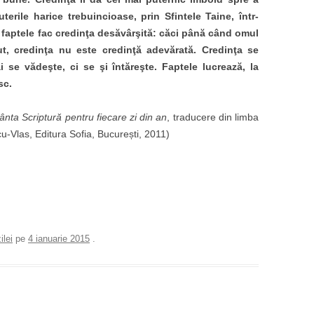
terile harice trebuincioase, prin Sfintele Taine, într-
ar faptele fac credinţa desăvârşită: căci până când omul
ut, credinţa nu este credinţă adevărată. Credinţa se
se vădeşte, ci se şi întăreşte. Faptele lucrează, la
sc.
fânta Scriptură pentru fiecare zi din an
, traducere din limba
u-Vlas, Editura Sofia, București, 2011)
ilei
pe
4 ianuarie 2015
.