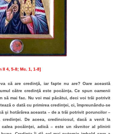
 II 4, 5-8; Mc. 1, 1-8]
neva că are credinţă, iar fapte nu are? Oare această
umul către credinţă este pocăinţa. Ce spun oamenii
să mai fac. Nu voi mai păcătui, deci voi trăi potrivit
etează o dată cu primirea credinţei, ci, împreunându-se
că şi hotărârea aceasta – de a trăi potrivit poruncilor –
 credinţei. De aceea, credinciosul, dacă a venit la
alea pocăinţei, adică – este un râvnitor al plinirii
r bune. Credinţa îi dă cel mai puternic imbold spre a