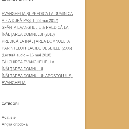
EVANGHELIA ȘI PREDICA LA DUMINICA
A 7-A DUPĂ PAȘTI (28 mai 2017)
SFÂNTA EVANGHELIE & PREDICĂ LA
ÎNĂLŢAREA DOMNULUI (2018)
PREDICĂ LA ÎNĂLŢAREA DOMNULUI A
PĂRINTELUI PLACIDE DESEILLE (2006)
(Lectură audio – 16 mai 2018)
TÂLCUIREA EVANGHELIEI LA
ÎNĂLŢAREA DOMNULUI
ÎNĂLŢAREA DOMNULUI: APOSTOLUL ȘI
EVANGHELIA
CATEGORII
Acatiste
Anglia ortodoxă