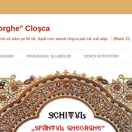
eorghe" Cloşca
oit să adun pe fiii tăi, după cum adună cloşca puii săi sub aripi…” (Matei 23,
IMAGINI
PROGRAMUL SLUJBELOR
SFINŢII OCROTITORI
SFÂNTA CUVIOASĂ PARASC
SFÂNTUL MARE MUCENIC
GHEORGHE