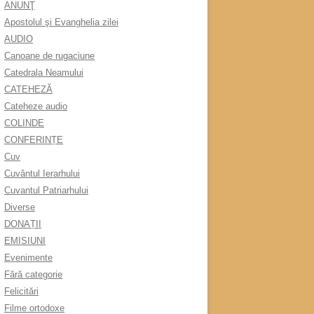
ANUNŢ
Apostolul şi Evanghelia zilei
AUDIO
Canoane de rugaciune
Catedrala Neamului
CATEHEZĂ
Cateheze audio
COLINDE
CONFERINȚE
Cuv
Cuvântul Ierarhului
Cuvantul Patriarhului
Diverse
DONAȚII
EMISIUNI
Evenimente
Fără categorie
Felicitări
Filme ortodoxe