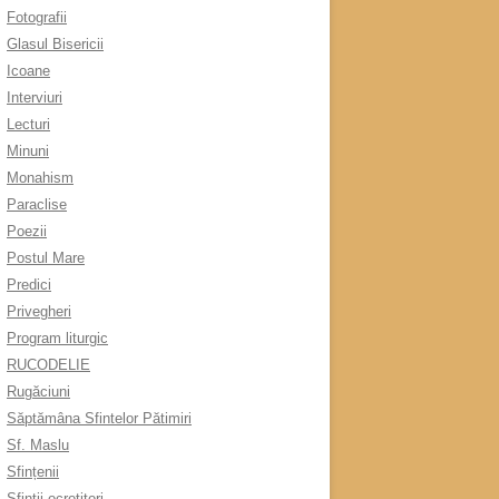
Fotografii
Glasul Bisericii
Icoane
Interviuri
Lecturi
Minuni
Monahism
Paraclise
Poezii
Postul Mare
Predici
Privegheri
Program liturgic
RUCODELIE
Rugăciuni
Săptămâna Sfintelor Pătimiri
Sf. Maslu
Sfințenii
Sfinții ocrotitori