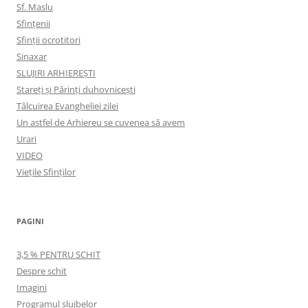
Sf. Maslu
Sfințenii
Sfinții ocrotitori
Sinaxar
SLUJIRI ARHIEREȘTI
Stareți și Părinți duhovnicești
Tâlcuirea Evangheliei zilei
Un astfel de Arhiereu se cuvenea să avem
Urari
VIDEO
Viețile Sfinților
PAGINI
3,5 % PENTRU SCHIT
Despre schit
Imagini
Programul slujbelor