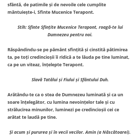
sfântă, de patimile şi de nevoile cele cumplite
mântuieşte-i, Sfinte Mucenice Terapont.
Stih: Sfinte Sfinţite Mucenice Terapont, roagă-te lui
Dumnezeu pentru noi.
Răspândindu-se pe pământ sfinţită şi cinstită pătimirea
ta, pe toţi credincioşii îi ridică a te lăuda pe tine luminat,
ca pe un viteaz, înţelepte Terapont.
Slavă Tatălui şi Fiului şi Sfântului Duh.
Arătându-te ca o stea de Dumnezeu luminată şi ca un
soare înţelegător, cu lumina nevoinţelor tale şi cu
strălucirea minunilor, luminezi pe credincioşii cei ce
arătat te laudă pe tine.
Şi acum şi pururea şi în vecii vecilor. Amin (a Născătoarei).