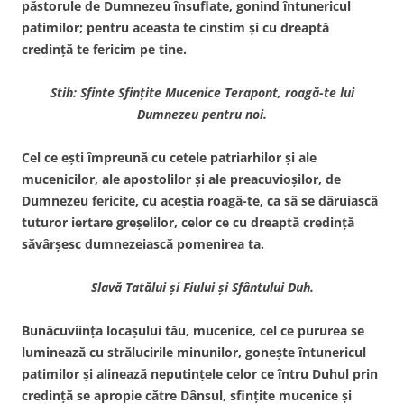
păstorule de Dumnezeu însuflate, gonind întunericul
patimilor; pentru aceasta te cinstim şi cu dreaptă
credinţă te fericim pe tine.
Stih: Sfinte Sfinţite Mucenice Terapont, roagă-te lui
Dumnezeu pentru noi.
Cel ce eşti împreună cu cetele patriarhilor şi ale
mucenicilor, ale apostolilor şi ale preacuvioşilor, de
Dumnezeu fericite, cu aceştia roagă-te, ca să se dăruiască
tuturor iertare greşelilor, celor ce cu dreaptă credinţă
săvârşesc dumnezeiască pomenirea ta.
Slavă Tatălui şi Fiului şi Sfântului Duh.
Bunăcuviinţa locaşului tău, mucenice, cel ce pururea se
luminează cu strălucirile minunilor, goneşte întunericul
patimilor şi alinează neputinţele celor ce întru Duhul prin
credinţă se apropie către Dânsul, sfinţite mucenice şi