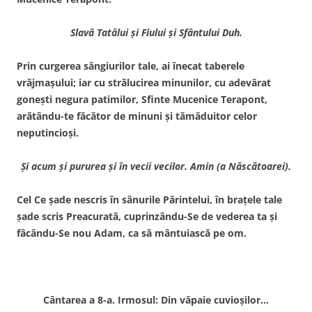
Slavă Tatălui şi Fiului şi Sfântului Duh.
Prin curgerea sângiurilor tale, ai înecat taberele
vrăjmaşului; iar cu strălucirea minunilor, cu adevărat
goneşti negura patimilor, Sfinte Mucenice Terapont,
arătându-te făcător de minuni şi tămăduitor celor
neputincioşi.
Şi acum şi pururea şi în vecii vecilor. Amin (a Născătoarei).
Cel Ce şade nescris în sânurile Părintelui, în braţele tale
şade scris Preacurată, cuprinzându-Se de vederea ta şi
fâcându-Se nou Adam, ca să mântuiască pe om.
Cântarea a 8-a. Irmosul: Din văpaie cuvioşilor…