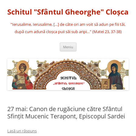
Sari
la
Schitul "Sfântul Gheorghe" Cloşca
conținut
“Ierusalime, Ierusalime, […] de câte ori am voit să adun pe fiii tăi,
după cum adună cloşca puii săi sub aripi…” (Matei 23, 37-38)
Meniu
27 mai: Canon de rugăciune către Sfântul
Sfinţit Mucenic Terapont, Episcopul Sardei
Lasă un răspuns