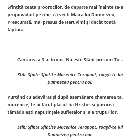
Sfinţită ceata proorocilor, de departe mai înainte te-a
propovăduit pe tine, că vei fi Maica lui Dumnezeu,
Preacurată, mai presus de Heruvimi şi decât toată
făptura.
Cântarea a 3-a. Irmos: Nu este Sfânt precum Tu…
Stih: Sfinte Sfinţite Mucenice Terapont, roagă-te lui
Dumnezeu pentru noi.
Purtând cu adevărat şi după asemănare chemarea ta,
mucenice, te-ai făcut plăcut lui Hristos şi pururea
tămăduieşti neputinţele sufletelor şi ale trupurilor.
Stih: Sfinte Sfinţite Mucenice Terapont, roagă-te lui
Dumnezeu pentru noi.