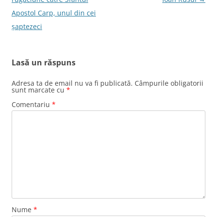
articole
Apostol Carp, unul din cei
şaptezeci
Lasă un răspuns
Adresa ta de email nu va fi publicată.
Câmpurile obligatorii
sunt marcate cu
*
Comentariu
*
Nume
*