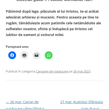
Pătimind după lege, plăcutule al lui Hristos, te-ai arătat
adevărat arhiereu şi mucenic. Pentru aceasta pe tine te
rugăm, tămăduieşte acum patimile cele netămăduite ale
sufletelor noastre, sfinte şi înduplecă pe Hristos cel
iubitor de oameni şi voitorul milei.
Partajează asta:
Publicat în categoria
Canoane de rugaciune
pe
26 mai 2023
.
Navigare
←
26 mai: Canon de
27 mai: Acatistul Sfântului
în
rugăciune către Sfântul
Ioan Rusul
→