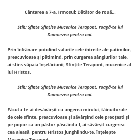
Cântarea a 7-a. Irmosul: Dătător de rouă…
Stih: Sfinte Sfinţite Mucenice Terapont, roagă-te lui
Dumnezeu pentru noi.
Prin înfrânare potolind valurile cele întreite ale patimilor,
preacuvioase şi pătimind, prin curgerea sângiurilor tale,
ai stins văpaia înşelăciunii, Sfinţite Terapont, mucenice al
lui Hristos.
Stih: Sfinte Sfinţite Mucenice Terapont, roagă-te lui
Dumnezeu pentru noi.
Făcutu-te-ai desăvârşit cu ungerea mirului, tăinuitorule
de cele sfinte, preacuvioase şi săvârşind cele preoţeşti şi
pe popor ca un păstor păscându-l, ai săvârşit curgerea
cea aleasă, pentru Hristos junghiindu-te, înţelepte
Mucenice Terapont.