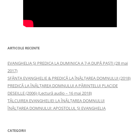
ARTICOLE RECENTE
EVANGHELIA ȘI PREDICA LA DUMINICA A 7-A DUPĂ PAȘTI (28 mai
2017)
SFÂNTA EVANGHELIE & PREDICĂ LA ÎNĂLŢAREA DOMNULUI (2018)
PREDICĂ LA ÎNĂLŢAREA DOMNULUI A PĂRINTELUI PLACIDE
DESEILLE (2006) (Lectură audio – 16 mai 2018)
TÂLCUIREA EVANGHELIEI LA ÎNĂLŢAREA DOMNULUI
ÎNĂLŢAREA DOMNULUI: APOSTOLUL ȘI EVANGHELIA
CATEGORII