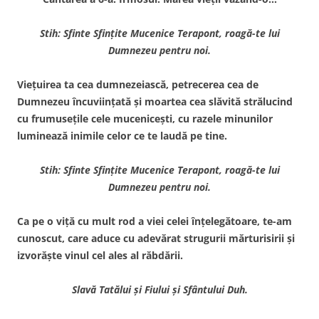
Stih: Sfinte Sfinţite Mucenice Terapont, roagă-te lui
Dumnezeu pentru noi.
Vieţuirea ta cea dumnezeiască, petrecerea cea de
Dumnezeu încuviinţată şi moartea cea slăvită strălucind
cu frumuseţile cele muceniceşti, cu razele minunilor
luminează inimile celor ce te laudă pe tine.
Stih: Sfinte Sfinţite Mucenice Terapont, roagă-te lui
Dumnezeu pentru noi.
Ca pe o viţă cu mult rod a viei celei înţelegătoare, te-am
cunoscut, care aduce cu adevărat strugurii mărturisirii şi
izvorăşte vinul cel ales al răbdării.
Slavă Tatălui şi Fiului şi Sfântului Duh.