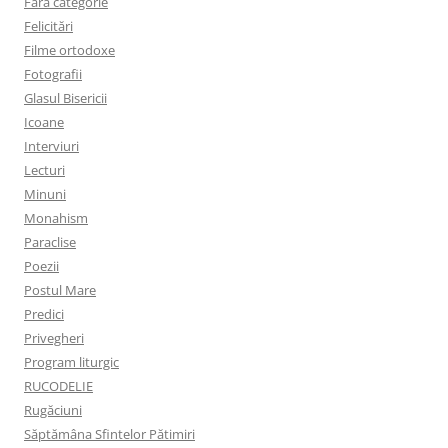
Fără categorie
Felicitări
Filme ortodoxe
Fotografii
Glasul Bisericii
Icoane
Interviuri
Lecturi
Minuni
Monahism
Paraclise
Poezii
Postul Mare
Predici
Privegheri
Program liturgic
RUCODELIE
Rugăciuni
Săptămâna Sfintelor Pătimiri