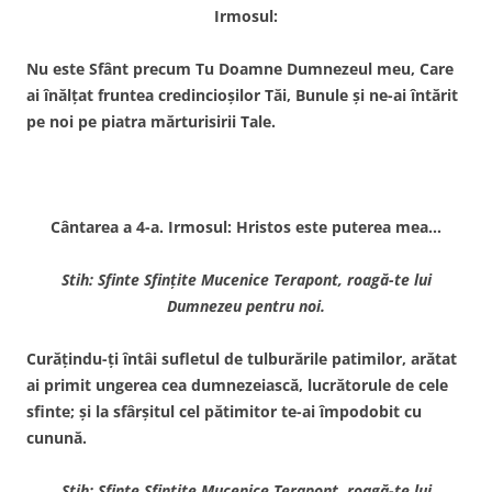
Irmosul:
Nu este Sfânt precum Tu Doamne Dumnezeul meu, Care
ai înălţat fruntea credincioşilor Tăi, Bunule şi ne-ai întărit
pe noi pe piatra mărturisirii Tale.
Cântarea a 4-a. Irmosul: Hristos este puterea mea…
Stih: Sfinte Sfinţite Mucenice Terapont, roagă-te lui
Dumnezeu pentru noi.
Curăţindu-ţi întâi sufletul de tulburările patimilor, arătat
ai primit ungerea cea dumnezeiască, lucrătorule de cele
sfinte; şi la sfârşitul cel pătimitor te-ai împodobit cu
cunună.
Stih: Sfinte Sfinţite Mucenice Terapont, roagă-te lui