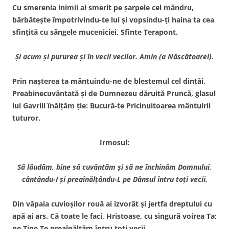
Cu smerenia inimii ai smerit pe şarpele cel mândru,
bărbăteşte împotrivindu-te lui şi vopsindu-ţi haina ta cea
sfinţită cu sângele muceniciei, Sfinte Terapont.
Şi acum şi pururea şi în vecii vecilor. Amin (a Născătoarei).
Prin naşterea ta mântuindu-ne de blestemul cel dintâi,
Preabinecuvântată şi de Dumnezeu dăruită Pruncă, glasul
lui Gavriil înălţăm ţie: Bucură-te Pricinuitoarea mântuirii
tuturor.
Irmosul:
Să lăudăm, bine să cuvântăm şi să ne închinăm
Domnului,
cântându-I şi preaînălţându-L pe Dânsul întru toţi vecii.
Din văpaia cuvioşilor rouă ai izvorât şi jertfa dreptului cu
apă ai ars. Că toate le faci, Hristoase, cu singură voirea Ta;
pe Tine Te preaînălţăm întru toţi vecii.