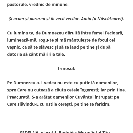
păstorule, vrednic de minune.
Şi acum şi pururea şi în vecii vecilor. Amin (a Născătoarei).
Cu lumina ta, de Dumnezeu dăruită între femei Fecioară,
luminează-mă, rogu-te şi mă mântuieşte de focul cel
veşnic, ca să te slăvesc şi să te laud pe tine şi după
datorie să cânt măririle tale.
Irmosul:
Pe Dumnezeu a-L vedea nu este cu putinţă oamenilor,
spre Care nu cutează a căuta cetele îngereşti; iar prin tine,
Preacurată, S-a arătat oamenilor Cuvântul întrupat; pe
Care slăvindu-L cu ostile cereşti, pe tine te fericim.
SEDELNA, glasul 1. Podobie: Mormântul Tău…