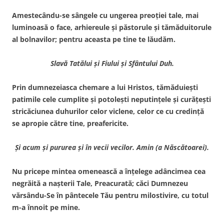
Amestecându-se sângele cu ungerea preoţiei tale, mai
luminoasă o face, arhiereule şi păstorule şi tămăduitorule
al bolnavilor; pentru aceasta pe tine te lăudăm.
Slavă Tatălui şi Fiului şi Sfântului Duh.
Prin dumnezeiasca chemare a lui Hristos, tămăduieşti
patimile cele cumplite şi potoleşti neputinţele şi curăţeşti
stricăciunea duhurilor celor viclene, celor ce cu credinţă
se apropie către tine, preafericite.
Şi acum şi pururea şi în vecii vecilor. Amin (a Născătoarei).
Nu pricepe mintea omenească a înţelege adâncimea cea
negrăită a naşterii Tale, Preacurată; căci Dumnezeu
vărsându-Se în pântecele Tău pentru milostivire, cu totul
m-a înnoit pe mine.