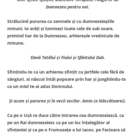
Dumnezeu pentru noi.
Strălucind pururea cu semnele şi cu dumnezeieştile
minuni, te arăţi şi luminezi toate cele de sub soare,
primind har de la Dumnezeu, arhiereule vrednicule de
minune.
Slavă Tatălui şi Fiului şi Sfântului Duh.
Sfinţindu-te ca un arhiereu sfinţit cu jertfele cele fără de
sângiuri, ai născut întâi popoare prin har şi junghiindu-te
ca un miel te-ai adus Domnului.
Şi acum şi pururea şi în vecii vecilor. Amin (a Născătoarei).
Ca pe o Uşă ce duce către intrarea cea dumnezeiască, ca
pe un Rai dumnezeiesc ca pe un loc înţelegător al
sfinţeniei şi ca pe o Frumuseţe a lui Iacov, pe Fecioara să