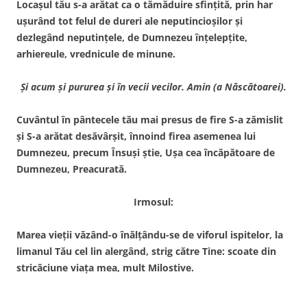
Locaşul tău s-a arătat ca o tămăduire sfinţită, prin har
uşurând tot felul de dureri ale neputincioşilor şi
dezlegând neputinţele, de Dumnezeu înţelepţite,
arhiereule, vrednicule de minune.
Şi acum şi pururea şi în vecii vecilor. Amin (a Născătoarei).
Cuvântul în pântecele tău mai presus de fire S-a zămislit
şi S-a arătat desăvârşit, înnoind firea asemenea lui
Dumnezeu, precum Însuşi ştie, Uşa cea încăpătoare de
Dumnezeu, Preacurată.
Irmosul:
Marea vieţii văzând-o înălţându-se de viforul ispitelor, la
limanul Tău cel lin alergând, strig către Tine: scoate din
stricăciune viaţa mea, mult Milostive.