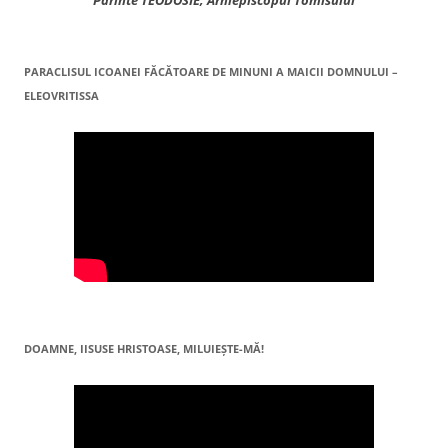
Părinte TEODOSIE, Arhiepiscopul Tomisului
PARACLISUL ICOANEI FĂCĂTOARE DE MINUNI A MAICII DOMNULUI –
ELEOVRITISSA
DOAMNE, IISUSE HRISTOASE, MILUIEŞTE-MĂ!