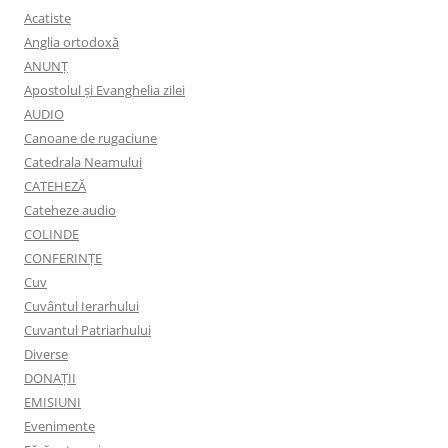
Acatiste
Anglia ortodoxă
ANUNŢ
Apostolul şi Evanghelia zilei
AUDIO
Canoane de rugaciune
Catedrala Neamului
CATEHEZĂ
Cateheze audio
COLINDE
CONFERINȚE
Cuv
Cuvântul Ierarhului
Cuvantul Patriarhului
Diverse
DONAȚII
EMISIUNI
Evenimente