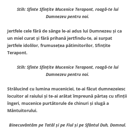
Stih: Sfinte Sfinţite Mucenice Terapont, roagă-te lui
Dumnezeu pentru noi.
Jertfele cele fără de sânge le-ai adus lui Dumnezeu şi ca
un miel curat şi fără prihană jertfindu-te, ai surpat
jertfele idolilor, frumuseţea pătimitorilor, Sfinţite
Terapont.
Stih: Sfinte Sfinţite Mucenice Terapont, roagă-te lui
Dumnezeu pentru noi.
Strălucind cu lumina muceniciei, te-ai făcut dumnezeiesc
locuitor al raiului şi te-ai arătat împreună părtaş cu sfinţii
îngeri, mucenice purtătorule de chinuri şi slugă a
Mântuitorului.
Binecuvântăm pe Tatăl şi pe Fiul şi pe Sfântul
Duh, Domnul.