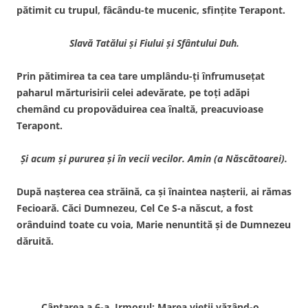
pătimit cu trupul, fâcându-te mucenic, sfinţite Terapont.
Slavă Tatălui şi Fiului şi Sfântului Duh.
Prin pătimirea ta cea tare umplându-ţi înfrumuseţat
paharul mărturisirii celei adevărate, pe toţi adăpi
chemând cu propovăduirea cea înaltă, preacuvioase
Terapont.
Şi acum şi pururea şi în vecii vecilor. Amin (a Născătoarei).
După naşterea cea străină, ca şi înaintea naşterii, ai rămas
Fecioară. Căci Dumnezeu, Cel Ce S-a născut, a fost
orânduind toate cu voia, Marie nenuntită şi de Dumnezeu
dăruită.
Cântarea a 6-a. Irmosul: Marea vieţii văzând-o…