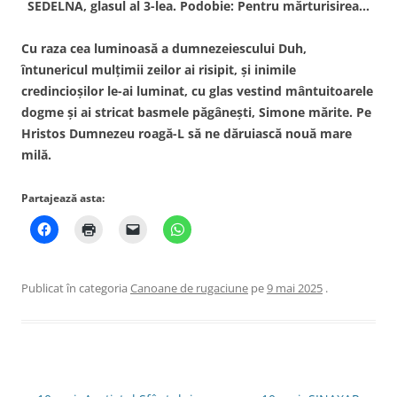
SEDELNA, glasul al 3-lea. Podobie: Pentru mărturisirea…
Cu raza cea luminoasă a dumnezeiescului Duh,
întunericul mulţimii zeilor ai risipit, şi inimile
credincioşilor le-ai luminat, cu glas vestind mântuitoarele
dogme şi ai stricat basmele păgâneşti, Simone mărite. Pe
Hristos Dumnezeu roagă-L să ne dăruiască nouă mare
milă.
Partajează asta:
Publicat în categoria
Canoane de rugaciune
pe
9 mai 2025
.