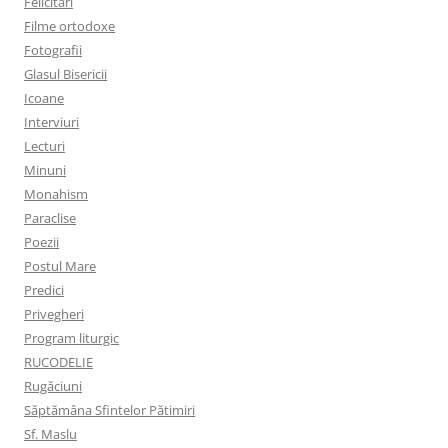
Felicitări
Filme ortodoxe
Fotografii
Glasul Bisericii
Icoane
Interviuri
Lecturi
Minuni
Monahism
Paraclise
Poezii
Postul Mare
Predici
Privegheri
Program liturgic
RUCODELIE
Rugăciuni
Săptămâna Sfintelor Pătimiri
Sf. Maslu