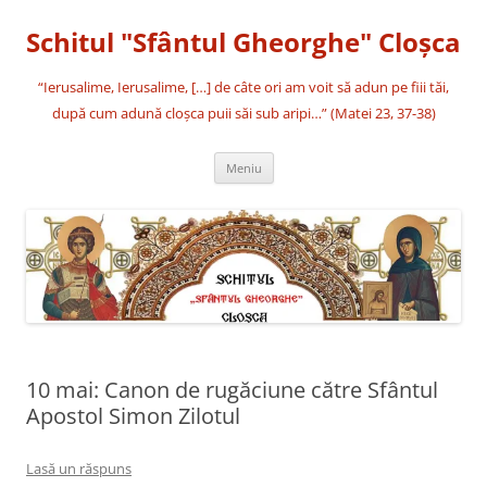
Sari
la
Schitul "Sfântul Gheorghe" Cloşca
conținut
“Ierusalime, Ierusalime, […] de câte ori am voit să adun pe fiii tăi,
după cum adună cloşca puii săi sub aripi…” (Matei 23, 37-38)
Meniu
10 mai: Canon de rugăciune către Sfântul
Apostol Simon Zilotul
Lasă un răspuns