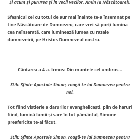
Şi acum şi pururea şi în vecii vecilor. Amin (a Născătoarei).
Sfeşnicul cel cu totul de aur mai înainte te-a însemnat pe
tine Născătoare de Dumnezeu, care vrei să porţi lumina
cea neînserată, care luminează lumea cu razele
dumnezeirii, pe Hristos Dumnezeul nostru.
Cântarea a 4-a. Irmos: Din muntele cel umbros…
Stih: Sfinte Apostole Simon, roagă-te lui Dumnezeu pentru
noi.
Tot fiind vistierie a darurilor evangheliceşti, plin de haruri
fiind, lumină lumii şi sare în tot pământul, Simone
preafericite te-ai făcut.
Stih: Sfinte Apostole Simon, roagă-te lui Dumnezeu pentru