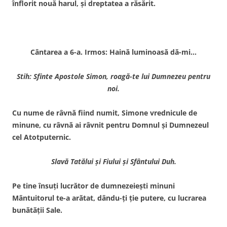
înflorit nouă harul, şi dreptatea a răsărit.
Cântarea a 6-a. Irmos: Haină luminoasă dă-mi…
Stih: Sfinte Apostole Simon, roagă-te lui Dumnezeu pentru
noi.
Cu nume de râvnă fiind numit, Simone vrednicule de
minune, cu râvnă ai râvnit pentru Domnul şi Dumnezeul
cel Atotputernic.
Slavă Tatălui şi Fiului şi Sfântului Duh.
Pe tine însuţi lucrător de dumnezeieşti minuni
Mântuitorul te-a arătat, dându-ţi ţie putere, cu lucrarea
bunătăţii Sale.