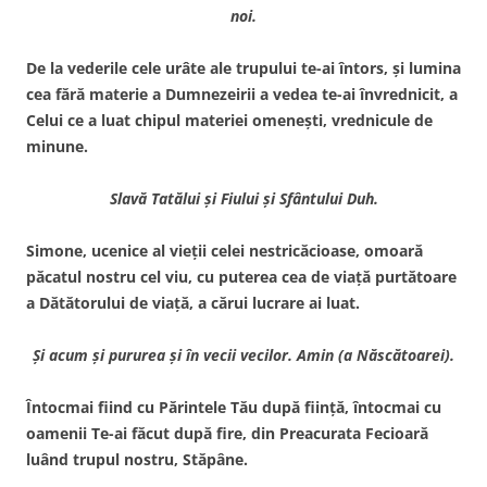
noi.
De la vederile cele urâte ale trupului te-ai întors, şi lumina
cea fără materie a Dumnezeirii a vedea te-ai învrednicit, a
Celui ce a luat chipul materiei omeneşti, vrednicule de
minune.
Slavă Tatălui şi Fiului şi Sfântului Duh.
Simone, ucenice al vieţii celei nestricăcioase, omoară
păcatul nostru cel viu, cu puterea cea de viaţă purtătoare
a Dătătorului de viaţă, a cărui lucrare ai luat.
Şi acum şi pururea şi în vecii vecilor. Amin (a Născătoarei).
Întocmai fiind cu Părintele Tău după fiinţă, întocmai cu
oamenii Te-ai făcut după fire, din Preacurata Fecioară
luând trupul nostru, Stăpâne.