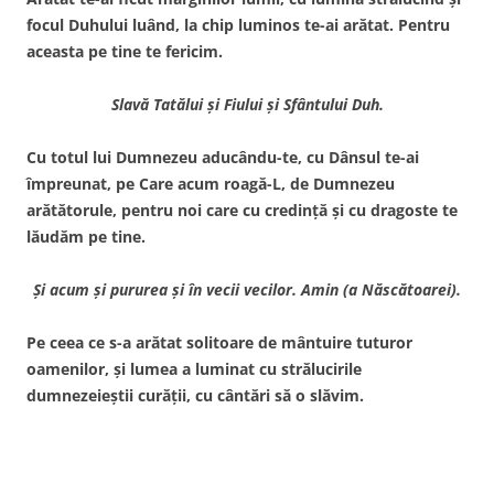
focul Duhului luând, la chip luminos te-ai arătat. Pentru
aceasta pe tine te fericim.
Slavă Tatălui şi Fiului şi Sfântului Duh.
Cu totul lui Dumnezeu aducându-te, cu Dânsul te-ai
împreunat, pe Care acum roagă-L, de Dumnezeu
arătătorule, pentru noi care cu credinţă şi cu dragoste te
lăudăm pe tine.
Şi acum şi pururea şi în vecii vecilor. Amin (a Născătoarei).
Pe ceea ce s-a arătat solitoare de mântuire tuturor
oamenilor, şi lumea a luminat cu strălucirile
dumnezeieştii curăţii, cu cântări să o slăvim.