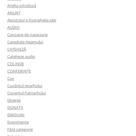
Anglia ortodoxă
ANUNŢ
Apostolul şi Evanghelia zilei
AUDIO
Canoane de rugaciune
Catedrala Neamului
CATEHEZĂ
Cateheze audio
COLINDE
CONFERINȚE
Cuv
Cuvântul Ierarhului
Cuvantul Patriarhului
Diverse
DONAȚII
EMISIUNI
Evenimente
Fără categorie