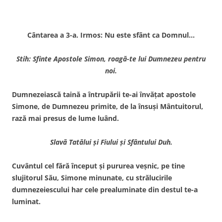
Cântarea a 3-a. Irmos: Nu este sfânt ca Domnul…
Stih: Sfinte Apostole Simon, roagă-te lui Dumnezeu pentru
noi.
Dumnezeiască taină a întrupării te-ai învăţat apostole
Simone, de Dumnezeu primite, de la însuşi Mântuitorul,
rază mai presus de lume luând.
Slavă Tatălui şi Fiului şi Sfântului Duh.
Cuvântul cel fără început şi pururea veşnic, pe tine
slujitorul Său, Simone minunate, cu strălucirile
dumnezeiescului har cele prealuminate din destul te-a
luminat.