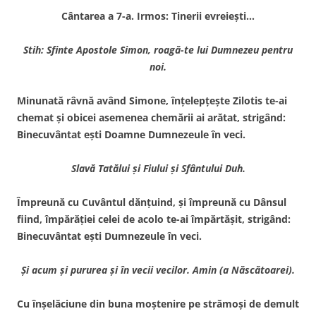
Cântarea a 7-a. Irmos: Tinerii evreieşti…
Stih: Sfinte Apostole Simon, roagă-te lui Dumnezeu pentru
noi.
Minunată râvnă având Simone, înţelepţeşte Zilotis te-ai
chemat şi obicei asemenea chemării ai arătat, strigând:
Binecuvântat eşti Doamne Dumnezeule în veci.
Slavă Tatălui şi Fiului şi Sfântului Duh.
Împreună cu Cuvântul dănţuind, şi împreună cu Dânsul
fiind, împărăţiei celei de acolo te-ai împărtăşit, strigând:
Binecuvântat eşti Dumnezeule în veci.
Şi acum şi pururea şi în vecii vecilor. Amin (a Născătoarei).
Cu înşelăciune din buna moştenire pe strămoşi de demult