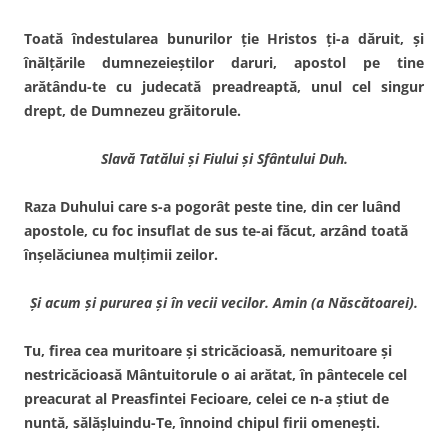
Toată îndestularea bunurilor ţie Hristos ţi-a dăruit, şi
înălţările dumnezeieştilor daruri, apostol pe tine
arătându-te cu judecată preadreaptă, unul cel singur
drept, de Dumnezeu grăitorule.
Slavă Tatălui şi Fiului şi Sfântului Duh.
Raza Duhului care s-a pogorât peste tine, din cer luând
apostole, cu foc insuflat de sus te-ai făcut, arzând toată
înşelăciunea mulţimii zeilor.
Şi acum şi pururea şi în vecii vecilor. Amin (a Născătoarei).
Tu, firea cea muritoare şi stricăcioasă, nemuritoare şi
nestricăcioasă Mântuitorule o ai arătat, în pântecele cel
preacurat al Preasfintei Fecioare, celei ce n-a ştiut de
nuntă, sălăşluindu-Te, înnoind chipul firii omeneşti.