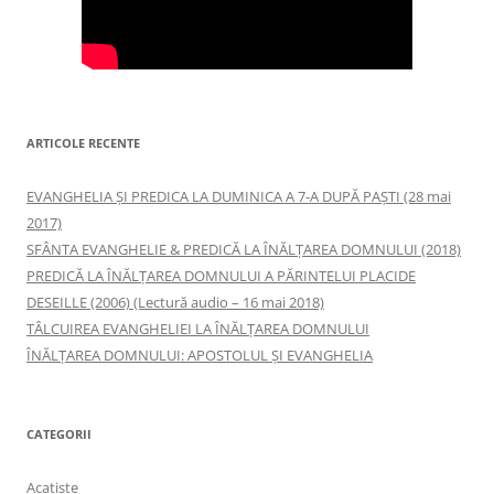
ARTICOLE RECENTE
EVANGHELIA ȘI PREDICA LA DUMINICA A 7-A DUPĂ PAȘTI (28 mai
2017)
SFÂNTA EVANGHELIE & PREDICĂ LA ÎNĂLŢAREA DOMNULUI (2018)
PREDICĂ LA ÎNĂLŢAREA DOMNULUI A PĂRINTELUI PLACIDE
DESEILLE (2006) (Lectură audio – 16 mai 2018)
TÂLCUIREA EVANGHELIEI LA ÎNĂLŢAREA DOMNULUI
ÎNĂLŢAREA DOMNULUI: APOSTOLUL ȘI EVANGHELIA
CATEGORII
Acatiste