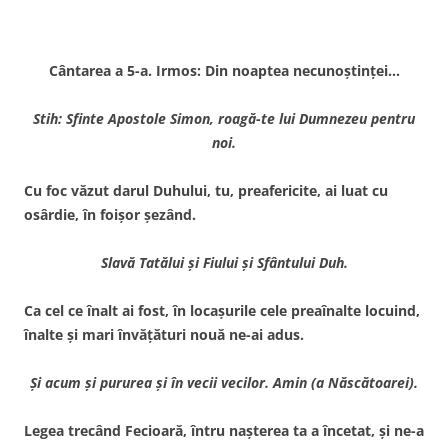
Cântarea a 5-a. Irmos: Din noaptea necunoştinţei…
Stih: Sfinte Apostole Simon, roagă-te lui Dumnezeu pentru
noi.
Cu foc văzut darul Duhului, tu, preafericite, ai luat cu
osârdie, în foişor şezând.
Slavă Tatălui şi Fiului şi Sfântului Duh.
Ca cel ce înalt ai fost, în locaşurile cele preaînalte locuind,
înalte şi mari învăţături nouă ne-ai adus.
Şi acum şi pururea şi în vecii vecilor. Amin (a Născătoarei).
Legea trecând Fecioară, întru naşterea ta a încetat, şi ne-a