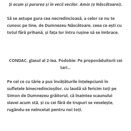
Şi acum şi pururea şi în vecii vecilor. Amin (a Născătoarei).
Să se astupe gura cea necredincioasă, a celor ce nu te
cunosc pe tine, de Dumnezeu Născătoare, ceea ce eşti cu
totul fără prihană, şi faţa lor întru ruşine să se îmbrace.
CONDAC, glasul al 2-lea. Podobie: Pe propovăduitorii cei
tari…
Pe cel ce cu tărie a pus învăţăturile înţelepciunii în
sufletele binecredincioşilor, cu laudă să fericim toţi pe
Simon de Dumnezeu grăitorul, că înaintea scaunului
slavei acum stă, şi cu cei fără de trupuri se veseleşte,
rugându-se neîncetat pentru noi toţi.