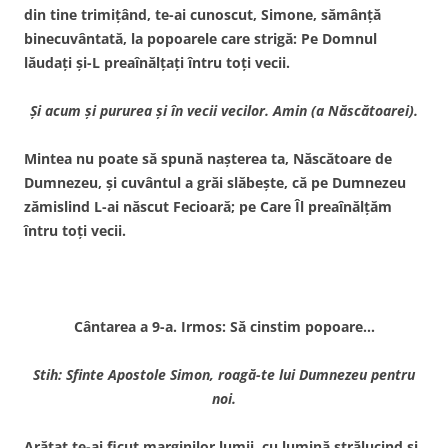
din tine trimiţând, te-ai cunoscut, Simone, sămânţă
binecuvântată, la popoarele care strigă: Pe Domnul
lăudaţi şi-L preaînălţaţi întru toţi vecii.
Şi acum şi pururea şi în vecii vecilor. Amin (a Născătoarei).
Mintea nu poate să spună naşterea ta, Născătoare de
Dumnezeu, şi cuvântul a grăi slăbeşte, că pe Dumnezeu
zămislind L-ai născut Fecioară; pe Care Îl preaînălţăm
întru toţi vecii.
Cântarea a 9-a. Irmos: Să cinstim popoare…
Stih: Sfinte Apostole Simon, roagă-te lui Dumnezeu pentru
noi.
Arătat te-ai ficut marginilor lumii, cu lumină strălucind şi