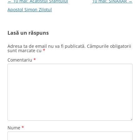
Navigare
←
10 mai: Acatistul Sfântului
10 mai: SINAXAR
→
în
Apostol Simon Zilotul
articole
Lasă un răspuns
Adresa ta de email nu va fi publicată.
Câmpurile obligatorii
sunt marcate cu
*
Comentariu
*
Nume
*