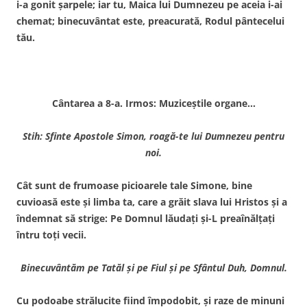
i-a gonit şarpele; iar tu, Maica lui Dumnezeu pe aceia i-ai
chemat; binecuvântat este, preacurată, Rodul pântecelui
tău.
Cântarea a 8-a. Irmos: Muziceştile organe…
Stih: Sfinte Apostole Simon, roagă-te lui Dumnezeu pentru
noi.
Cât sunt de frumoase picioarele tale Simone, bine
cuvioasă este şi limba ta, care a grăit slava lui Hristos şi a
îndemnat să strige: Pe Domnul lăudaţi şi-L preaînălţaţi
întru toţi vecii.
Binecuvântăm pe Tatăl şi pe Fiul şi pe Sfântul
Duh, Domnul.
Cu podoabe strălucite fiind împodobit, şi raze de minuni