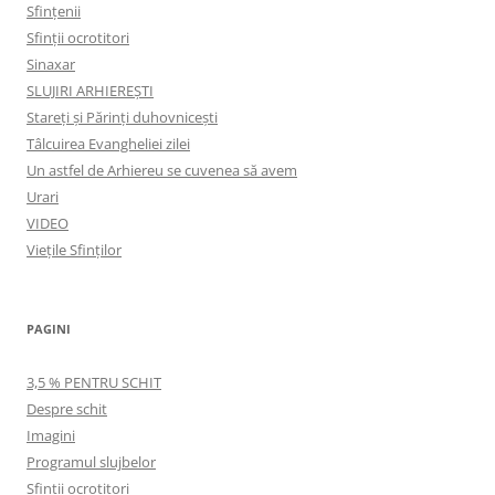
Sfințenii
Sfinții ocrotitori
Sinaxar
SLUJIRI ARHIEREȘTI
Stareți și Părinți duhovnicești
Tâlcuirea Evangheliei zilei
Un astfel de Arhiereu se cuvenea să avem
Urari
VIDEO
Viețile Sfinților
PAGINI
3,5 % PENTRU SCHIT
Despre schit
Imagini
Programul slujbelor
Sfinţii ocrotitori