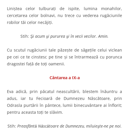
Liniştea celor tulburaţi de ispite, lumina monahilor,
cercetarea celor bolnavi, nu trece cu vederea rugăciunile
robilor tăi celor necăjiţi.
Stih:
Şi acum şi pururea şi în vecii vecilor. Amin.
Cu scutul rugăciunii tale păzeşte de săgeţile celui viclean
pe cei ce te cinstesc pe tine şi se întrarmează cu porunca
dragostei faţă de toţi oamenii.
Cântarea a IX-a
Eva adică, prin păcatul neascultării, blestem înăuntru a
adus, iar tu Fecioară de Dumnezeu Născătoare, prin
Odrasla purtării în pântece, lumii binecuvântare ai înflorit;
pentru aceasta toţi te slăvim.
Stih:
Preasfântă Născătoare de Dumnezeu, miluieşte-ne pe noi.