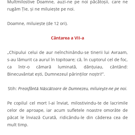
Multmilostive Doamne, auzi-ne pe noi păcătoșii, care ne
rugăm Ţie, și ne miluiește pe noi.
Doamne, miluieşte (de 12 ori).
Cântarea a VII-a
„Chipului celui de aur neînchinându-se tinerii lui Avraam,
s-au lămurit ca aurul în topitoare; că, în cuptorul cel de foc,
ca într-o cămară luminată, dănţuiau, cântând:
Binecuvântat eşti, Dumnezeul părinţilor noştri!”.
Stih:
Preasfântă Născătoare de Dumnezeu, miluieşte-ne pe noi.
Pe copilul cel mort l-ai înviat, milostivindu-te de lacrimile
celor de aproape, iar acum sufletele noastre omorâte de
păcat le înviază Curată, ridicându-le din căderea cea de
mult timp.