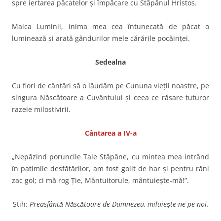
spre iertarea păcatelor şi împăcare cu Stăpânul Hristos.
Maica Luminii, inima mea cea întunecată de păcat o
luminează şi arată gândurilor mele cărările pocăinţei.
Sedealna
Cu flori de cântări să o lăudăm pe Cununa vieţii noastre, pe
singura Născătoare a Cuvântului şi ceea ce răsare tuturor
razele milostivirii.
Cântarea a IV-a
„Nepăzind poruncile Tale Stăpâne, cu mintea mea intrând
în patimile desfătărilor, am fost golit de har şi pentru răni
zac gol; ci mă rog Ţie, Mântuitorule, mântuieşte-mă!”.
Stih:
Preasfântă Născătoare de Dumnezeu, miluieşte-ne pe noi.