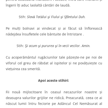
îngerii îţi aduc laolaltă cântări de laudă.
Stih:
Slavă Tatălui şi Fiului şi Sfântului Duh.
Pe mulţi bolnavi ai vindecat şi ai făcut să înflorească
nădejdea însufletele cele bântuite de întristare .
Stih:
Şi acum şi pururea şi în vecii vecilor. Amin.
Cu acoperământul rugăciunilor tale păzeşte-ne pe noi de
viforul cel greu de răbdat al ispitelor şi ne povăţuieşte cu
vieţuirea cea smerită.
Apoi aceste stihiri:
Fii nouă mijlocitoare în ceasul necazurilor noastre şi
deasupra valurilor grijilor ne ridică, Preacurată, ceea ce ai
născut lumii întru feciorie pe Adâncul Cel Nemăsurat al