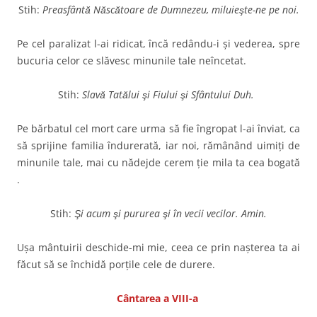
Stih:
Preasfântă Născătoare de Dumnezeu, miluieşte-ne pe noi.
Pe cel paralizat l-ai ridicat, încă redându-i şi vederea, spre
bucuria celor ce slăvesc minunile tale neîncetat.
Stih:
Slavă Tatălui şi Fiului şi Sfântului Duh.
Pe bărbatul cel mort care urma să fie îngropat l-ai înviat, ca
să sprijine familia îndurerată, iar noi, rămânând uimiţi de
minunile tale, mai cu nădejde cerem ţie mila ta cea bogată
.
Stih:
Şi acum şi pururea şi în vecii vecilor. Amin.
Uşa mântuirii deschide-mi mie, ceea ce prin naşterea ta ai
făcut să se închidă porţile cele de durere.
Cântarea a VIII-a