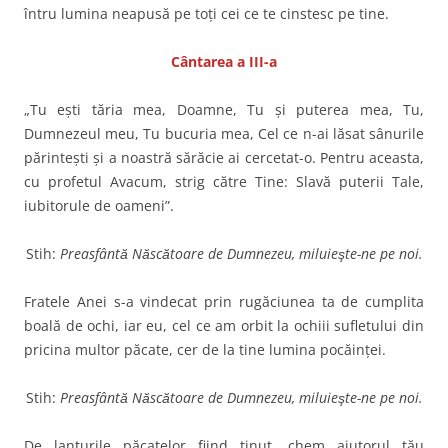
întru lumina neapusă pe toţi cei ce te cinstesc pe tine.
Cântarea a III-a
„Tu eşti tăria mea, Doamne, Tu şi puterea mea, Tu,
Dumnezeul meu, Tu bucuria mea, Cel ce n-ai lăsat sânurile
părinteşti şi a noastră sărăcie ai cercetat-o. Pentru aceasta,
cu profetul Avacum, strig către Tine: Slavă puterii Tale,
iubitorule de oameni”.
Stih:
Preasfântă Născătoare de Dumnezeu, miluieşte-ne pe noi.
Fratele Anei s-a vindecat prin rugăciunea ta de cumplita
boală de ochi, iar eu, cel ce am orbit la ochiii sufletului din
pricina multor păcate, cer de la tine lumina pocăinţei.
Stih:
Preasfântă Născătoare de Dumnezeu, miluieşte-ne pe noi.
De lanţurile păcatelor fiind ţinut, chem ajutorul tău