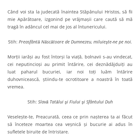
Când voi sta la judecată înaintea Stăpânului Hristos, să fii
mie Apărătoare, izgonind pe vrăjmaşii care caută să mă
tragă în adâncul cel mai de jos al întunericului.
Stih:
Preasfântă Născătoare de Dumnezeu, miluieşte-ne pe noi.
Morţii iarăşi au fost întorşi la viaţă, bolnavii s-au vindecat,
cei neputincioşi au primit întărire, cei deznădăjduiţi au
luat paharul bucuriei, iar noi toţi luăm întărire
duhovnicească, ştiindu-te ocrotitoare a noastră în toată
vremea.
Stih:
Slavă Tatălui şi Fiului şi Sfântului Duh
Veseleşte-te, Preacurată, ceea ce prin naşterea ta ai făcut
să înceteze moartea cea veşnică şi bucurie ai adus în
sufletele biruite de întristare.