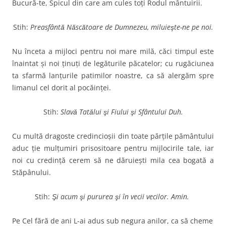
Bucură-te, Spicul din care am cules toţi Rodul mântuirii.
Stih:
Preasfântă Născătoare de Dumnezeu, miluieşte-ne pe noi.
Nu înceta a mijloci pentru noi mare milă, căci timpul este
înaintat şi noi ţinuţi de legăturile păcatelor; cu rugăciunea
ta sfarmă lanţurile patimilor noastre, ca să alergăm spre
limanul cel dorit al pocăinţei.
Stih:
Slavă Tatălui şi Fiului şi Sfântului Duh.
Cu multă dragoste credincioşii din toate părţile pământului
aduc ţie mulţumiri prisositoare pentru mijlocirile tale, iar
noi cu credinţă cerem să ne dăruieşti mila cea bogată a
Stăpânului.
Stih:
Şi acum şi pururea şi în vecii vecilor. Amin.
Pe Cel fără de ani L-ai adus sub negura anilor, ca să cheme