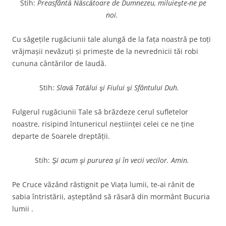
Stih:
Preasfântă Născătoare de Dumnezeu, miluieşte-ne pe
noi.
Cu săgeţile rugăciunii tale alungă de la faţa noastră pe toţi
vrăjmaşii nevăzuţi şi primeşte de la nevrednicii tăi robi
cununa cântărilor de laudă.
Stih:
Slavă Tatălui şi Fiului şi Sfântului Duh.
Fulgerul rugăciunii Tale să brăzdeze cerul sufletelor
noastre, risipind întunericul neştiinţei celei ce ne ţine
departe de Soarele dreptăţii.
Stih:
Şi acum şi pururea şi în vecii vecilor. Amin.
Pe Cruce văzând răstignit pe Viaţa lumii, te-ai rănit de
sabia întristării, aşteptând să răsară din mormânt Bucuria
lumii .