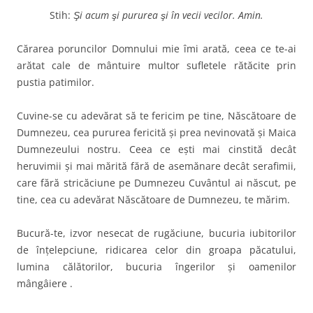
Stih:
Şi acum şi pururea şi în vecii vecilor. Amin.
Cărarea poruncilor Domnului mie îmi arată, ceea ce te-ai
arătat cale de mântuire multor sufletele rătăcite prin
pustia patimilor.
Cuvine-se cu adevărat să te fericim pe tine, Născătoare de
Dumnezeu, cea pururea fericită şi prea nevinovată şi Maica
Dumnezeului nostru. Ceea ce eşti mai cinstită decât
heruvimii şi mai mărită fără de asemănare decât serafimii,
care fără stricăciune pe Dumnezeu Cuvântul ai născut, pe
tine, cea cu adevărat Născătoare de Dumnezeu, te mărim.
Bucură-te, izvor nesecat de rugăciune, bucuria iubitorilor
de înţelepciune, ridicarea celor din groapa păcatului,
lumina călătorilor, bucuria îngerilor şi oamenilor
mângâiere .