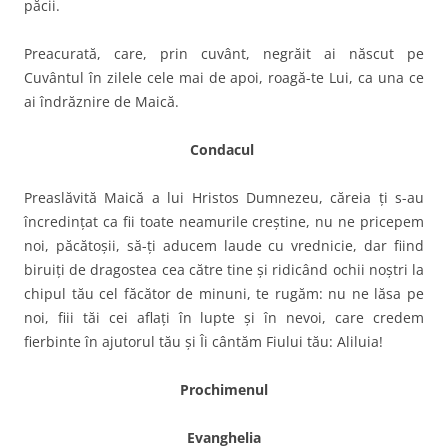
păcii.
Preacurată, care, prin cuvânt, negrăit ai născut pe
Cuvântul în zilele cele mai de apoi, roagă-te Lui, ca una ce
ai îndrăznire de Maică.
Condacul
Preaslăvită Maică a lui Hristos Dumnezeu, căreia ţi s-au
încredinţat ca fii toate neamurile creştine, nu ne pricepem
noi, păcătoşii, să-ţi aducem laude cu vrednicie, dar fiind
biruiţi de dragostea cea către tine şi ridicând ochii noştri la
chipul tău cel făcător de minuni, te rugăm: nu ne lăsa pe
noi, fiii tăi cei aflaţi în lupte şi în nevoi, care credem
fierbinte în ajutorul tău şi Îi cântăm Fiului tău: Aliluia!
Prochimenul
Evanghelia