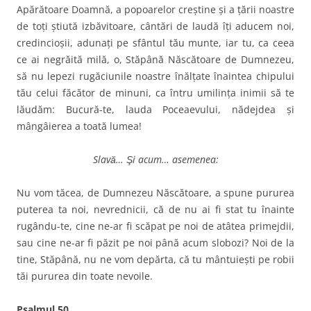
Apărătoare Doamnă, a popoarelor creştine şi a ţării noastre
de toţi ştiută izbăvitoare, cântări de laudă îţi aducem noi,
credincioşii, adunaţi pe sfântul tău munte, iar tu, ca ceea
ce ai negrăită milă, o, Stăpână Născătoare de Dumnezeu,
să nu lepezi rugăciunile noastre înălţate înaintea chipului
tău celui făcător de minuni, ca întru umilinţa inimii să te
lăudăm: Bucură-te, lauda Poceaevului, nădejdea şi
mângâierea a toată lumea!
Slavă… Şi acum… asemenea:
Nu vom tăcea, de Dumnezeu Născătoare, a spune pururea
puterea ta noi, nevrednicii, că de nu ai fi stat tu înainte
rugându-te, cine ne-ar fi scăpat pe noi de atâtea primejdii,
sau cine ne-ar fi păzit pe noi până acum slobozi? Noi de la
tine, Stăpână, nu ne vom depărta, că tu mântuieşti pe robii
tăi pururea din toate nevoile.
Psalmul 50