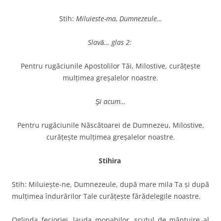
Stih:
Miluieste-ma, Dumnezeule…
Slavă… glas 2:
Pentru rugăciunile Apostolilor Tăi, Milostive, curăţeşte
mulţimea greşalelor noastre.
Şi acum…
Pentru rugăciunile Născătoarei de Dumnezeu, Milostive,
curăţeşte mulţimea greşalelor noastre.
Stihira
Stih: Miluieşte-ne, Dumnezeule, după mare mila Ta şi după
mulţimea îndurărilor Tale curăţeşte fărădelegile noastre.
Oglinda fecioriei, lauda monahilor, scutul de mântuire al