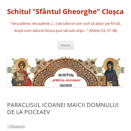
Sari
la
Schitul "Sfântul Gheorghe" Cloşca
conținut
“Ierusalime, Ierusalime, […] de câte ori am voit să adun pe fiii tăi,
după cum adună cloşca puii săi sub aripi…” (Matei 23, 37-38)
Meniu
PARACLISUL ICOANEI MAICII DOMNULUI
DE LA POCEAEV
1 Răspuns