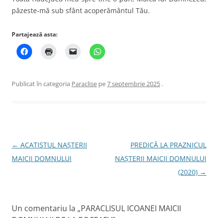
păzeste-mă sub sfânt acoperământul Tău.
Partajează asta:
Publicat în categoria
Paraclise
pe
7 septembrie 2025
.
Navigare
←
ACATISTUL NAŞTERII
PREDICĂ LA PRAZNICUL
în
MAICII DOMNULUI
NAŞTERII MAICII DOMNULUI
articole
(2020)
→
Un comentariu la „
PARACLISUL ICOANEI MAICII