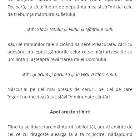
Fecioară, ca să te înduri de neputinţa mea şi să îmi dai cele
de trebuinţă mântuirii sufletului.
Stih: S
lavă Tatălui şi Fiului şi Sfântului Duh.
Râurile minunilor tale nicicând să sece Preacurată, căci cu
adevărat nu lepezi gândurile celor ce se mărturisesc ţie cu
umilinţă şi aşteaptă revărsarea milei Domnului.
Stih:
Şi acum şi pururea şi în vecii vecilor. Amin.
Născut-ai pe Cel mai presus de ceruri, pe Cel pe care
îngerii nu încetează a-L slăvi în minunate cântări .
Apoi aceste stihiri:
Fiind tu solitoare tare mântuirii robilor tăi, adu-ţi aminte de
cei ce cu dragoste aleargă la a ta mijlocire, nădăjduind