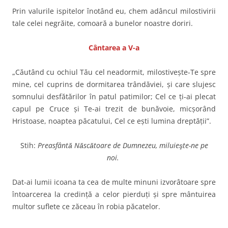
Prin valurile ispitelor înotând eu, chem adâncul milostivirii
tale celei negrăite, comoară a bunelor noastre doriri.
Cântarea a V-a
„Căutând cu ochiul Tău cel neadormit, milostiveşte-Te spre
mine, cel cuprins de dormitarea trândăviei, şi care slujesc
somnului desfătărilor în patul patimilor; Cel ce ţi-ai plecat
capul pe Cruce şi Te-ai trezit de bunăvoie, micşorând
Hristoase, noaptea păcatului, Cel ce eşti lumina dreptăţii”.
Stih:
Preasfântă Născătoare de Dumnezeu, miluieşte-ne pe
noi.
Dat-ai lumii icoana ta cea de multe minuni izvorâtoare spre
întoarcerea la credinţă a celor pierduţi şi spre mântuirea
multor suflete ce zăceau în robia păcatelor.