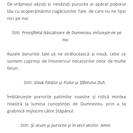
De vrăjmaşii văzuţi şi nevăzuţi pururea ai apărat poporul
tău cu acoperământul rugăciunilor Tale, de care nu ne lipsi
nici pe noi.
Stih:
Preasfântă Născătoare de Dumnezeu, miluieşte-ne pe
noi.
Razele darurilor tale să ne strălucească şi nouă, celor ce
suntem cuprinşi de întunericul necazurilor celor de multe
feluri.
Stih:
Slavă Tatălui şi Fiului şi Sfântului Duh.
Îmblânzeşte pornirile patimilor noastre şi ridică mintea
noastră la lumina cunoştinţei de Dumnezeu, prin a ta
grabnică mijlocire către Stăpânul.
Stih:
Şi acum şi pururea şi în vecii vecilor. Amin.