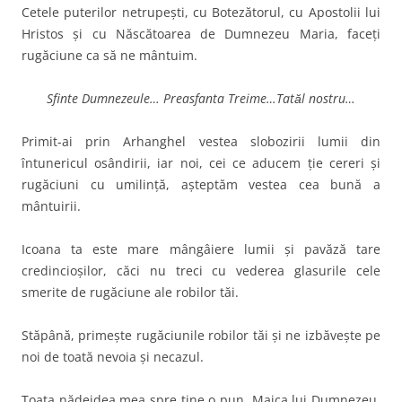
Cetele puterilor netrupeşti, cu Botezătorul, cu Apostolii lui
Hristos şi cu Născătoarea de Dumnezeu Maria, faceţi
rugăciune ca să ne mântuim.
Sfinte Dumnezeule… Preasfanta Treime…Tatăl nostru…
Primit-ai prin Arhanghel vestea slobozirii lumii din
întunericul osândirii, iar noi, cei ce aducem ţie cereri şi
rugăciuni cu umilinţă, aşteptăm vestea cea bună a
mântuirii.
Icoana ta este mare mângâiere lumii şi pavăză tare
credincioşilor, căci nu treci cu vederea glasurile cele
smerite de rugăciune ale robilor tăi.
Stăpână, primeşte rugăciunile robilor tăi şi ne izbăveşte pe
noi de toată nevoia şi necazul.
Toata nădejdea mea spre tine o pun, Maica lui Dumnezeu,