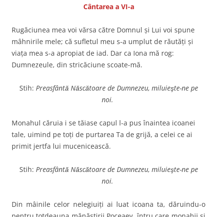
Cântarea a VI-a
Rugăciunea mea voi vărsa către Domnul şi Lui voi spune
mâhnirile mele; că sufletul meu s-a umplut de răutăţi şi
viaţa mea s-a apropiat de iad. Dar ca Iona mă rog:
Dumnezeule, din stricăciune scoate-mă.
Stih:
Preasfântă Născătoare de Dumnezeu, miluieşte-ne pe
noi.
Monahul căruia i se tăiase capul l-a pus înaintea icoanei
tale, uimind pe toţi de purtarea Ta de grijă, a celei ce ai
primit jertfa lui mucenicească.
Stih:
Preasfântă Născătoare de Dumnezeu, miluieşte-ne pe
noi.
Din mâinile celor nelegiuiţi ai luat icoana ta, dăruindu-o
pentru totdeauna mănăstirii Poceaev, întru care monahii şi