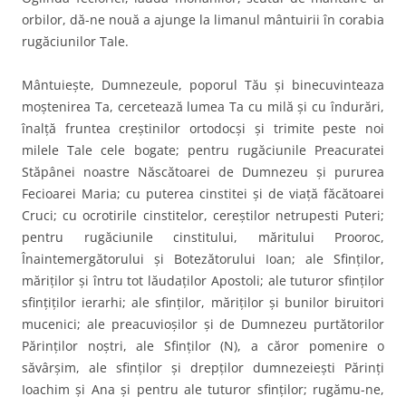
orbilor, dă-ne nouă a ajunge la limanul mântuirii în corabia
rugăciunilor Tale.
Mântuiește, Dumnezeule, poporul Tău și binecuvinteaza
moștenirea Ta, cercetează lumea Ta cu milă și cu îndurări,
înalță fruntea creștinilor ortodocși și trimite peste noi
milele Tale cele bogate; pentru rugăciunile Preacuratei
Stăpânei noastre Născătoarei de Dumnezeu și pururea
Fecioarei Maria; cu puterea cinstitei și de viață făcătoarei
Cruci; cu ocrotirile cinstitelor, cereștilor netrupesti Puteri;
pentru rugăciunile cinstitului, măritului Prooroc,
Înaintemergătorului și Botezătorului Ioan; ale Sfinților,
măriților și întru tot lăudaților Apostoli; ale tuturor sfinților
sfințiților ierarhi; ale sfinților, măriților și bunilor biruitori
mucenici; ale preacuvioșilor și de Dumnezeu purtătorilor
Părinților noștri, ale Sfinților (N), a căror pomenire o
săvârșim, ale sfinților și drepților dumnezeiești Părinți
Ioachim și Ana și pentru ale tuturor sfinților; rugămu-ne,