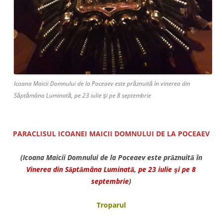
Icoana Maicii Domnului de la Poceaev este prăznuită în vinerea din
Săptămâna Luminată, pe 23 iulie şi pe 8 septembrie
PARACLISUL ICOANEI MAICII DOMNULUI DE LA POCEAEV
(Icoana Maicii Domnului de la Poceaev este prăznuită în
Vinerea din Săptămâna Luminată, pe 23 iulie şi pe 8
septembrie
)
Troparul