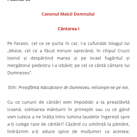
Canonul Maicii Domnului
Cântarea I
Pe Faraon, cel ce se purta în car, l-a cufundat toiagul lui
„Moise, cel ce a făcut minuni oarecând, în chipul Crucii
lovind şi despărţind marea şi pe Israel fugăritul şi
mergătorul pedestru l-a izbăvit; pe cel ce cântă cântare lui
Dumnezeu”.
Stih:
Preasfântă Născătoare de Dumnezeu, miluieşte-ne pe noi.
Cu ce cununi de cântări vom împodobi a ta preaslăvită
icoană, solitoarea mântuirii în primejdii sau cu ce gând
vom cuteza a ne înălţa întru lumina laudelor îngereşti spre
a-ţi culege raze de cântări? Căzând cu umilinţă la pământ,
îndrăznim a-ţi aduce spice de mulţumiri ca acestea: