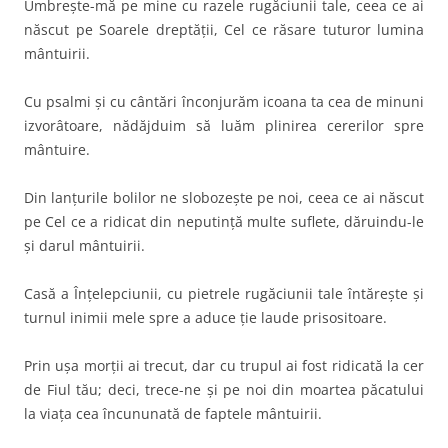
Umbreşte-mă pe mine cu razele rugăciunii tale, ceea ce ai
născut pe Soarele dreptăţii, Cel ce răsare tuturor lumina
mântuirii.
Cu psalmi şi cu cântări înconjurăm icoana ta cea de minuni
izvorâtoare, nădăjduim să luăm plinirea cererilor spre
mântuire.
Din lanţurile bolilor ne slobozeşte pe noi, ceea ce ai născut
pe Cel ce a ridicat din neputinţă multe suflete, dăruindu-le
şi darul mântuirii.
Casă a Înţelepciunii, cu pietrele rugăciunii tale întăreşte şi
turnul inimii mele spre a aduce ţie laude prisositoare.
Prin uşa morţii ai trecut, dar cu trupul ai fost ridicată la cer
de Fiul tău; deci, trece-ne şi pe noi din moartea păcatului
la viaţa cea încununată de faptele mântuirii.