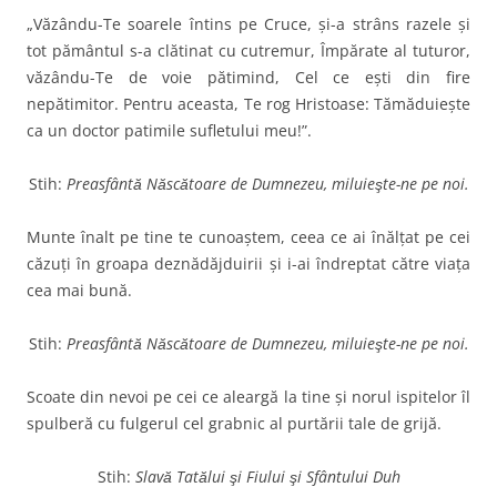
„Văzându-Te soarele întins pe Cruce, şi-a strâns razele şi
tot pământul s-a clătinat cu cutremur, Împărate al tuturor,
văzându-Te de voie pătimind, Cel ce eşti din fire
nepătimitor. Pentru aceasta, Te rog Hristoase: Tămăduieşte
ca un doctor patimile sufletului meu!”.
Stih:
Preasfântă Născătoare de Dumnezeu, miluieşte-ne pe noi.
Munte înalt pe tine te cunoaştem, ceea ce ai înălţat pe cei
căzuţi în groapa deznădăjduirii şi i-ai îndreptat către viaţa
cea mai bună.
Stih:
Preasfântă Născătoare de Dumnezeu, miluieşte-ne pe noi.
Scoate din nevoi pe cei ce aleargă la tine şi norul ispitelor îl
spulberă cu fulgerul cel grabnic al purtării tale de grijă.
Stih:
Slavă Tatălui şi Fiului şi Sfântului Duh