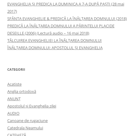
EVANGHELIA ȘI PREDICA LA DUMINICA A 7-A DUPĂ PAȘTI (28 mai
2017)
SFÂNTA EVANGHELIE & PREDICĂ LA ÎNĂLŢAREA DOMNULUI (2018)
PREDICĂ LA ÎNĂLŢAREA DOMNULUI A PĂRINTELUI PLACIDE
DESEILLE (2006) (Lectură audio – 16 mai 2018)
TÂLCUIREA EVANGHELIEI LA ÎNĂLŢAREA DOMNULUI
ÎNĂLŢAREA DOMNULUI: APOSTOLUL ȘI EVANGHELIA
CATEGORII
Acatiste
Anglia ortodoxă
ANUNŢ
Apostolul şi Evanghelia zilei
AUDIO
Canoane de rugaciune
Catedrala Neamului
CATEHEZĂ