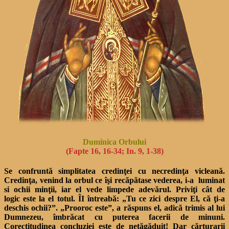
Duminica Orbului
(Fapte 16, 16-34; In. 9, 1-38)
Se confruntă simplitatea credinţei cu necredinţa vicleană.
Credinţa, venind la orbul ce îşi recăpătase vederea, i-a luminat
si ochii minţii, iar el vede limpede adevărul. Priviţi cât de
logic este la el totul. ÎI întreabă: „Tu ce zici despre El, că ţi-a
deschis ochii?”. „Prooroc este”, a răspuns el, adică trimis al lui
Dumnezeu, îmbrăcat cu puterea facerii de minuni.
Corectitudinea concluziei este de netăgăduit! Dar cărturarii