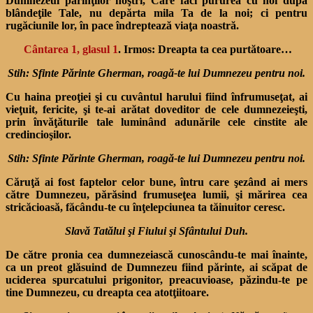
Dumnezeul părinţilor noştri, Care faci pururea cu noi după
blândeţile Tale, nu depărta mila Ta de la noi; ci pentru
rugăciunile lor, în pace îndreptează viaţa noastră.
Cântarea 1, glasul 1
. Irmos: Dreapta ta cea purtătoare…
Stih: Sfinte Părinte Gherman, roagă-te lui Dumnezeu pentru noi.
Cu haina preoţiei şi cu cuvântul harului fiind înfrumuseţat, ai
vieţuit, fericite, şi te-ai arătat doveditor de cele dumnezeieşti,
prin învăţăturile tale luminând adunările cele cinstite ale
credincioşilor.
Stih: Sfinte Părinte Gherman, roagă-te lui Dumnezeu pentru noi.
Căruţă ai fost faptelor celor bune, întru care şezând ai mers
către Dumnezeu, părăsind frumuseţea lumii, şi mărirea cea
stricăcioasă, făcându-te cu înţelepciunea ta tăinuitor ceresc.
Slavă Tatălui şi Fiului şi Sfântului Duh.
De către pronia cea dumnezeiască cunoscându-te mai înainte,
ca un preot glăsuind de Dumnezeu fiind părinte, ai scăpat de
uciderea spurcatului prigonitor, preacuvioase, păzindu-te pe
tine Dumnezeu, cu dreapta cea atotţiitoare.