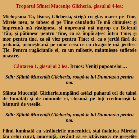
Troparul Sfintei Muceniţe Glicheria, glasul al 4-lea:
Mieluşeaua Ta, Iisuse, Glicheria, strigă cu glas mare: pe Tine,
Mirele meu, te iubesc și pe Tine căutându-Te mă chinuiesc și
împreună mă răstignesc, și împreună mă îngrop cu Botezul
Tău; și pătimesc pentru Tine, ca să împărățesc întru Tine; și
mor pentru tine, ca să viez pentru Tine; ci, ca o jertfă fără de
prihană, primește-mă pe mine ceea ce cu dragoste mă jertfesc
Ție. Pentru rugăciunile ei, ca un milostiv, mântuiește sufletele
noastre.
Cântarea 1, glasul al 2-lea.
Irmos: Veniţi popoarelor…
Stih: Sfântă Muceniţă Glicheria, roagă-te lui Dumnezeu pentru
noi.
Sfânta Muceniţă Glicheria,umplând astăzi paharul cel de taină
de bunătăţi şi de minunile ei, cheamă pe toţi credincioşii la
băutură de veselie.
Stih: Sfântă Muceniţă Glicheria, roagă-te lui Dumnezeu pentru
noi.
Fiind luminată cu strălucirile muceniciei, stai înaintea Mirelui
tău celui curat, muceniţă, cerând să se izbăvească de greşelile