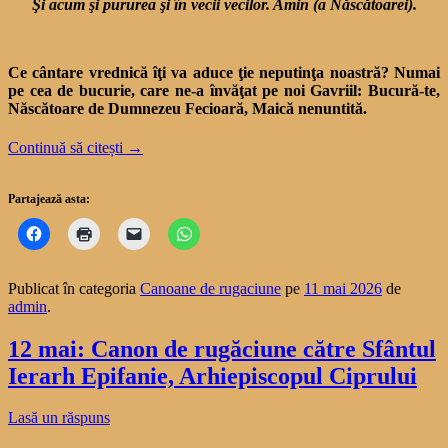
Şi acum şi pururea şi în vecii vecilor. Amin (a Născătoarei).
Ce cântare vrednică îţi va aduce ţie neputinţa noastră? Numai
pe cea de bucurie, care ne-a învăţat pe noi Gavriil: Bucură-te,
Născătoare de Dumnezeu Fecioară, Maică nenuntită.
Continuă să citești
→
Partajează asta:
Publicat în categoria
Canoane de rugaciune
pe
11 mai 2026
de
admin
.
12 mai: Canon de rugăciune către Sfântul
Ierarh Epifanie, Arhiepiscopul Ciprului
Lasă un răspuns