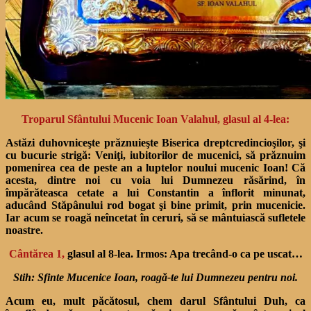
Troparul Sfântului Mucenic Ioan Valahul, glasul al 4-lea:
Astăzi duhovniceşte prăznuieşte Biserica dreptcredincioşilor, şi
cu bucurie strigă: Veniţi, iubitorilor de mucenici, să prăznuim
pomenirea cea de peste an a luptelor noului mucenic Ioan! Că
acesta, dintre noi cu voia lui Dumnezeu răsărind, în
împărăteasca cetate a lui Constantin a înflorit minunat,
aducând Stăpânului rod bogat şi bine primit, prin mucenicie.
Iar acum se roagă neîncetat în ceruri, să se mântuiască sufletele
noastre.
Cântărea 1,
glasul al 8-lea. Irmos: Apa trecând-o ca pe uscat…
Stih: Sfinte Mucenice Ioan, roagă-te lui Dumnezeu pentru noi.
Acum eu, mult păcătosul, chem darul Sfântului Duh, ca