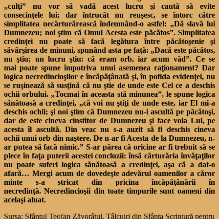
„culţi” nu vor să vadă acest lucru şi caută să evite
consecinţele lui; dar întrucât nu reuşesc, se întorc către
simplitatea necărturărească îndemnând-o astfel: „Dă slavă lui
Dumnezeu; noi ştim că Omul Acesta este păcătos”. Simplitatea
credinţei nu poate să facă legătura între păcătoşenie şi
săvârşirea de minuni, spunând asta pe faţă: „Dacă este păcătos,
nu ştiu; un lucru ştiu: că eram orb, iar acum văd”. Ce se
mai poate spune împotriva unui asemenea raţionament? Dar
logica necredincioşilor e încăpăţânată şi, în pofida evidenţei, nu
se ruşinează să susţină că nu ştie de unde este Cel ce a deschis
ochii orbului. „Tocmai în aceasta stă minunea”, le spune logica
sănătoasă a credinţei, „că voi nu ştiţi de unde este, iar El mi-a
deschis ochii; şi noi ştim că Dumnezeu nu-i ascultă pe păcătoşi,
dar de este cineva cinstitor de Dumnezeu şi face voia Lui, pe
acesta îl ascultă. Din veac nu s-a auzit să fi deschis cineva
ochii unui orb din naştere. De n-ar fi Acesta de la Dumnezeu, n-
ar putea să facă nimic.” S-ar părea că oricine ar fi trebuit să se
plece în faţa puterii acestei concluzii: însă cărturăria învăţaţilor
nu poate suferi logica sănătoasă a credinţei, aşa că a dat-o
afară… Mergi acum de dovedeşte adevărul oamenilor a căror
minte s-a stricat din pricina încăpăţânării în
necredinţă. Necredincioşii din toate
timpurile sunt oameni din
acelaşi aluat.
Sursa: Sfântul Teofan Zăvorâtul, Tâlcuiri din Sfânta Scriptură pentru