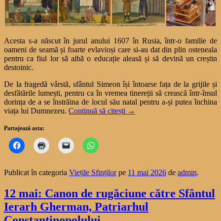
Acesta s-a născut în jurul anului 1607 în Rusia, într-o familie de
oameni de seamă și foarte evlavioși care si-au dat din plin osteneala
pentru ca fiul lor să aibă o educație aleasă și să devină un creștin
destoinic.
De la fragedă vârstă, sfântul Simeon își întoarse fața de la grijile și
desfătările lumești, pentru ca în vremea tinereții să crească într-însul
dorința de a se înstrăina de locul său natal pentru a-și putea închina
viața lui Dumnezeu.
Continuă să citești
→
Partajează asta:
Publicat în categoria
Viețile Sfinților
pe
11 mai 2026
de
admin
.
12 mai: Canon de rugăciune către Sfântul
Ierarh Gherman, Patriarhul
Constantinopolului