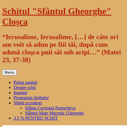
Sari
Schitul "Sfântul Gheorghe"
la
conținut
Cloşca
“Ierusalime, Ierusalime, […] de câte ori
am voit să adun pe fiii tăi, după cum
adună cloşca puii săi sub aripi…” (Matei
23, 37-38)
Meniu
Prima pagină
Despre schit
Imagini
Programul slujbelor
Sfinţii ocrotitori
Sfânta Cuvioasă Parascheva
Sfântul Mare Mucenic Gheorghe
3,5 % PENTRU SCHIT