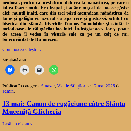
neobosit, pentru că acest drum îl ducea la mănăstirea, pe care o
iubea foarte mult. Era frapat şi adânc mişcat de tot, ce găsise
aici: munţii înalţi, care din trei părţi ascundeau mănăstirea de
lume şi gălăgia ei, izvorul cu apă rece şi gustoasă, schitul cu
biserica din stâncă, bisericile frumos împodobite şi cântările
melodioase ale călugărilor localnici. Îndrăgise acest loc şi poate
de aceea îl vedea în visurile sale ca pe un colţ de rai,
binecuvântat de Dumnezeu.
Continuă să citești
→
Partajează asta:
Publicat în categoria
Sinaxar
,
Viețile Sfinților
pe
12 mai 2026
de
admin
.
13 mai: Canon de rugăciune către Sfânta
Muceniţă Glicheria
Lasă un răspuns