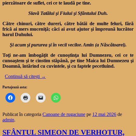
pierzătoare de suflet, cei ce te laudă pe tine.
Slavă Tatălui şi Fiului şi Sfântului Duh.
Către chinuri, către dureri, către bătăi de multe feluri, fără
frică ai mers muceniţă; căci ai avut ajutor şi împreună lucrător
harul Duhului.
Şi acum şi pururea şi în vecii vecilor. Amin (a Născătoarei).
Toţi ne-am îmbogăţit de cunoştinţa lui Dumnezeu, cei ce te
cunoaştem şi te cinstim stăpână, pe tine Maica lui Dumnezeu şi
Doamnă, întărind cu cuvintele, şi cu faptele pecetluind.
Continuă să citești
→
Partajează asta:
Publicat în categoria
Canoane de rugaciune
pe
12 mai 2026
de
admin
.
SFÂNTUL SIMEON DE VERHOTUR,