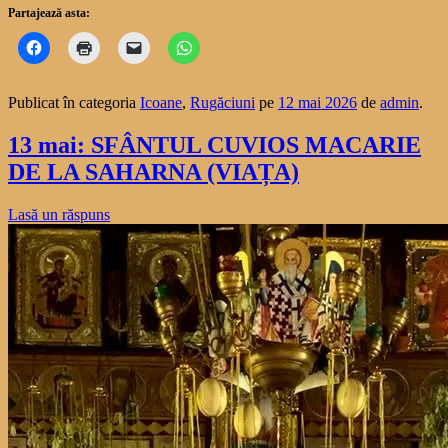
Partajează asta:
Publicat în categoria
Icoane
,
Rugăciuni
pe
12 mai 2026
de
admin
.
13 mai: SFÂNTUL CUVIOS MACARIE
DE LA SAHARNA (VIAȚA)
Lasă un răspuns