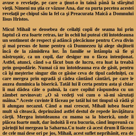
avuse o revelaţie, pe care a ţinut-o în taină până la sfârşitul
vieţii. Nimeni nu ştia ce văzuse Ana, dar ea purta pecetea acestei
revelaţii pe chipul său la fel ca şi Preacurata Maică a Domnului
Iisus Hristos.
Micul Mihail se deosebea de ceilalţi copii de seama lui prin
faptul că era foarte retras, iar în ochii lui puteai citi întotdeauna
un sentiment de respect şi adâncă plecăciune pentru Ceva divin
şi mai presus de lume pentru că Dumnezeu îşi alege slujitorii
încă de la zămislirea lor. În familie se întâmpla să fie şi
năstruşnic, ca un copil, dar desigur nu o făcea intenţionat.
Astfel, atunci, când s-a făcut bun de lucru, era luat la treabă
prin gospodărie. Numai că nu întotdeauna era de găsit, pentru
că îşi meşterise singur din ce găsise ceva de tipul cadelniţei, cu
care mergea prin ogradă şi cădea cântând cântări, pe care le
auzea duminica la biserică. Tatăl lui îl certa pentru asta şi chiar
îi mai dădea câte o palmă, la care copilul răspundea cu un
zâmbet nevinovat: „O să vedeţi voi cum o să-mi sărutaţi
mâina.” Aceste cuvinte îl făceau pe tatăl lui tot timpul să râdă şi
îi alungau necazul. Când a mai crescut, Mihail iubea foarte
mult să citească, deprinzând astfel destul de repede învăţătura
cărţii. Mergea întotdeauna cu mama sa la biserică, unde îi
plăcea foarte mult, dar îndoită îi era bucuria, când împreună cu
părinţii lui mergeau la Saharna.Cu toate că acest drum îl făceau
de cele mai dese ori pe jos, Mihail, acest suflet neprihănit, era de