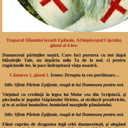
Troparul Sfântului Ierarh Epifanie, Arhiepiscopul Ciprului,
glasul al 4-lea:
Dumnezeul părinţilor noştri, Care faci pururea cu noi după
blândeţile Tale, nu depărta mila Ta de la noi; ci pentru
rugăciunile lor, în pace îndreptează viaţa noastră.
Cântarea 1, glasul 1.
Irmos: Dreapta ta cea purtătoare…
Stih: Sfinte Părinte Epifanie, roagă-te lui Dumnezeu pentru noi.
Vieţuind cu credinţă în legea lui Moise cea din Scriptură, şi
plecându-te jugului Stăpânului Hristos, ai strălucit preafericite,
şi te-ai arătat luminător, luminând marginile pământului.
Stih: Sfinte Părinte Epifanie, roagă-te lui Dumnezeu pentru noi.
Fiind cuprins de dragostea legii celei dumnezeieşti, şi alegând