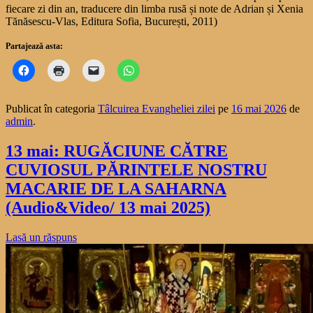
fiecare zi din an, traducere din limba rusă și note de Adrian și Xenia
Tănăsescu-Vlas, Editura Sofia, București, 2011)
Partajează asta:
Publicat în categoria
Tâlcuirea Evangheliei zilei
pe
16 mai 2026
de
admin
.
13 mai: RUGĂCIUNE CĂTRE
CUVIOSUL PĂRINTELE NOSTRU
MACARIE DE LA SAHARNA
(Audio&Video/ 13 mai 2025)
Lasă un răspuns