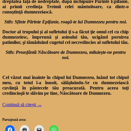
dreptatea faţă de nedreptate, după închipuire Părinte Epifanie,
ai primit credinţa Treimii celei mântuitoare, ca dintr-o
cunoştinţă dumnezeiască.
Stih: Sfinte Părinte Epifanie, roagă-te lui Dumnezeu pentru noi.
Doctor al trupului şi al sufletului ţi s-a făcut ţie omul cel cu chip
dumnezeiesc, împreună şi asinului tău, ucigând pornirea
patimilor, şi tămăduind cugetul cel necredincios al sufletului tău.
Stih: Preasfântă Născătoare de Dumnezeu, miluieşte-ne pentru
noi.
Cel văzut mai înainte în chipul lui Dumnezeu, luând tot chipul
meu, cu totul l-a înnoit, sălăşluindu-Se cu dumnezeiască
cuviinţă în pântecele tău preacurată. Pentru aceea toţi
credincioşii te slăvim pe tine, Născătoare de Dumnezeu.
Continuă să citești
→
Partajează asta: