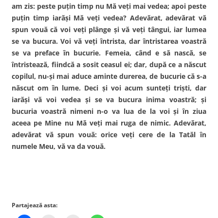
am zis: peste puţin timp nu Mă veţi mai vedea; apoi peste
puţin timp iarăşi Mă veţi vedea? Adevărat, adevărat vă
spun vouă că voi veţi plânge şi vă veţi tângui, iar lumea
se va bucura. Voi vă veţi întrista, dar întristarea voastră
se va preface în bucurie. Femeia, când e să nască, se
întristează, fiindcă a sosit ceasul ei; dar, după ce a născut
copilul, nu-şi mai aduce aminte durerea, de bucurie că s-a
născut om în lume. Deci şi voi acum sunteţi trişti, dar
iarăşi vă voi vedea şi se va bucura inima voastră; şi
bucuria voastră nimeni n-o va lua de la voi şi în ziua
aceea pe Mine nu Mă veţi mai ruga de nimic. Adevărat,
adevărat vă spun vouă: orice veţi cere de la Tatăl în
numele Meu, vă va da vouă.
Partajează asta: