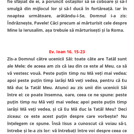
fie sfâşiat de ei, a poruncit ostaşilor să se coboare şi să-l
smulgă din mijlocul lor şi să-l ducă în fortăreaţă. Iar în
noaptea următoare, arătându-i-Se, Domnul i-a zis:
Îndrăzneşte, Pavele! Căci precum ai mărturisit cele despre
Mine la Ierusalim, aşa trebuie să mărturiseşti şi la Roma.
Ev. Ioan 16, 15-23
Zis-a Domnul către ucenicii Săi: toate câte are Tatăl sunt
ale Mele; de aceea am zis că iau din ce este al Meu, ca să
vă vestesc vouă. Peste puţin timp nu Mă veţi mai vedea;
apoi peste puţin timp iarăşi Mă veţi vedea, pentru că Eu
Mă duc la Tatăl Meu. Atunci au zis unii din ucenicii Săi
între ei: ce poate însemna, oare, ceea ce ne spune: peste
puţin timp nu Mă veţi mai vedea; apoi peste puţin timp
iarăşi Mă veţi vedea, şi că Eu Mă duc la Tatăl Meu? Deci
ziceau: ce este acest puţin despre care vorbeşte? Nu
înţelegem ce spune. Însă Iisus a cunoscut că voiau să-L
întrebe şi le-a zis lor: vă întrebaţi între voi despre ceea ce