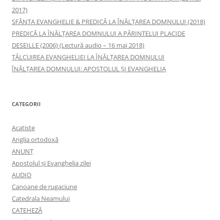
2017)
SFÂNTA EVANGHELIE & PREDICĂ LA ÎNĂLŢAREA DOMNULUI (2018)
PREDICĂ LA ÎNĂLŢAREA DOMNULUI A PĂRINTELUI PLACIDE
DESEILLE (2006) (Lectură audio – 16 mai 2018)
TÂLCUIREA EVANGHELIEI LA ÎNĂLŢAREA DOMNULUI
ÎNĂLŢAREA DOMNULUI: APOSTOLUL ȘI EVANGHELIA
CATEGORII
Acatiste
Anglia ortodoxă
ANUNŢ
Apostolul şi Evanghelia zilei
AUDIO
Canoane de rugaciune
Catedrala Neamului
CATEHEZĂ