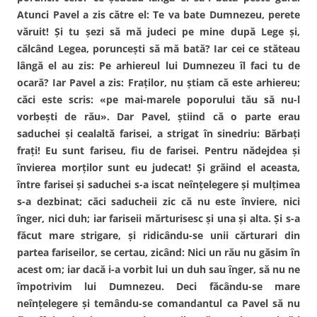
Atunci Pavel a zis către el: Te va bate Dumnezeu, perete
văruit! Şi tu şezi să mă judeci pe mine după Lege şi,
călcând Legea, porunceşti să mă bată? Iar cei ce stăteau
lângă el au zis: Pe arhiereul lui Dumnezeu îl faci tu de
ocară? Iar Pavel a zis: Fraţilor, nu ştiam că este arhiereu;
căci este scris: «pe mai-marele poporului tău să nu-l
vorbeşti de rău». Dar Pavel, ştiind că o parte erau
saduchei şi cealaltă farisei, a strigat în sinedriu: Bărbaţi
fraţi! Eu sunt fariseu, fiu de farisei. Pentru nădejdea şi
învierea morţilor sunt eu judecat! Şi grăind el aceasta,
între farisei şi saduchei s-a iscat neînţelegere şi mulţimea
s-a dezbinat; căci saducheii zic că nu este înviere, nici
înger, nici duh; iar fariseii mărturisesc şi una şi alta. Şi s-a
făcut mare strigare, şi ridicându-se unii cărturari din
partea fariseilor, se certau, zicând: Nici un rău nu găsim în
acest om; iar dacă i-a vorbit lui un duh sau înger, să nu ne
împotrivim lui Dumnezeu. Deci făcându-se mare
neînţelegere şi temându-se comandantul ca Pavel să nu