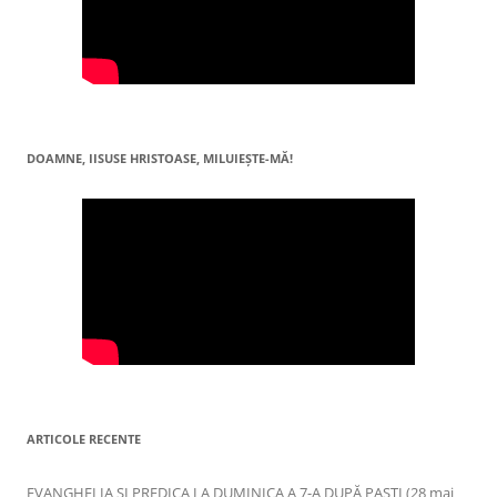
DOAMNE, IISUSE HRISTOASE, MILUIEŞTE-MĂ!
ARTICOLE RECENTE
EVANGHELIA ȘI PREDICA LA DUMINICA A 7-A DUPĂ PAȘTI (28 mai