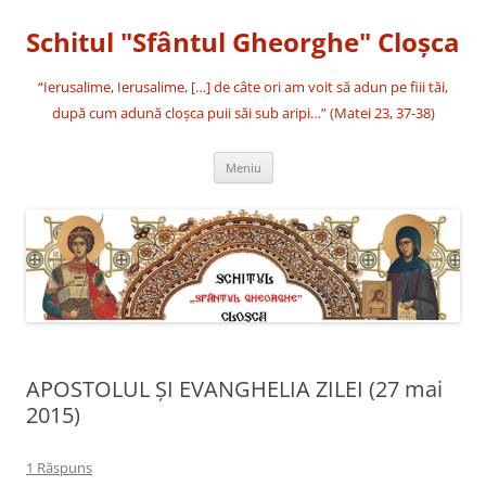
Sari
la
Schitul "Sfântul Gheorghe" Cloşca
conținut
“Ierusalime, Ierusalime, […] de câte ori am voit să adun pe fiii tăi,
după cum adună cloşca puii săi sub aripi…” (Matei 23, 37-38)
Meniu
APOSTOLUL ȘI EVANGHELIA ZILEI (27 mai
2015)
1 Răspuns