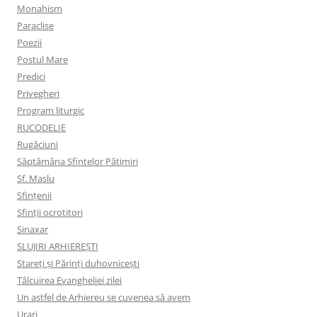
Monahism
Paraclise
Poezii
Postul Mare
Predici
Privegheri
Program liturgic
RUCODELIE
Rugăciuni
Săptămâna Sfintelor Pătimiri
Sf. Maslu
Sfințenii
Sfinții ocrotitori
Sinaxar
SLUJIRI ARHIEREȘTI
Stareți și Părinți duhovnicești
Tâlcuirea Evangheliei zilei
Un astfel de Arhiereu se cuvenea să avem
Urari