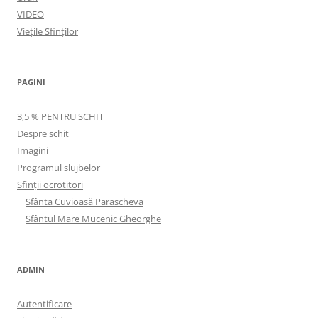
VIDEO
Viețile Sfinților
PAGINI
3,5 % PENTRU SCHIT
Despre schit
Imagini
Programul slujbelor
Sfinţii ocrotitori
Sfânta Cuvioasă Parascheva
Sfântul Mare Mucenic Gheorghe
ADMIN
Autentificare