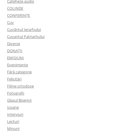
Cateheze audio
COLINDE
CONFERINȚE
Cuv
Cuvântul Ierarhului
Cuvantul Patriarhului
Diverse
DONAȚII
EMISIUNI
Evenimente
Fără categorie
Felicitări
Filme ortodoxe
Fotografii
Glasul Bisericii
Icoane
Interviuri
Lecturi
Minuni