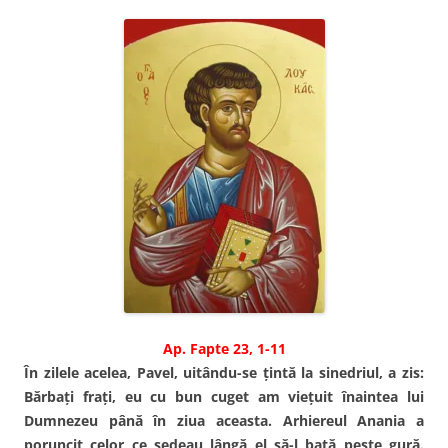
Ap. Fapte 23, 1-11
În zilele acelea, Pavel, uitându-se ţintă la sinedriul, a zis:
Bărbaţi fraţi, eu cu bun cuget am vieţuit înaintea lui
Dumnezeu până în ziua aceasta. Arhiereul Anania a
poruncit celor ce şedeau lângă el să-l bată peste gură.