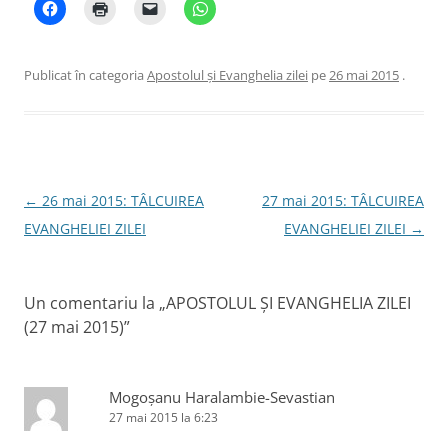
Publicat în categoria
Apostolul şi Evanghelia zilei
pe
26 mai 2015
.
Navigare
←
26 mai 2015: TÂLCUIREA
27 mai 2015: TÂLCUIREA
în
EVANGHELIEI ZILEI
EVANGHELIEI ZILEI
→
articole
Un comentariu la „
APOSTOLUL ȘI EVANGHELIA ZILEI
(27 mai 2015)
”
Mogoșanu Haralambie-Sevastian
27 mai 2015 la 6:23