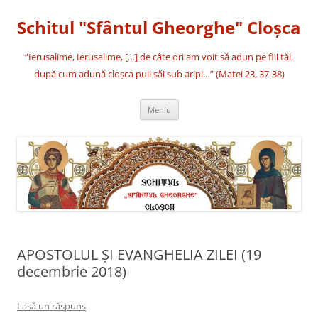
Sari
la
Schitul "Sfântul Gheorghe" Cloşca
conținut
“Ierusalime, Ierusalime, […] de câte ori am voit să adun pe fiii tăi,
după cum adună cloşca puii săi sub aripi…” (Matei 23, 37-38)
Meniu
APOSTOLUL ȘI EVANGHELIA ZILEI (19
decembrie 2018)
Lasă un răspuns