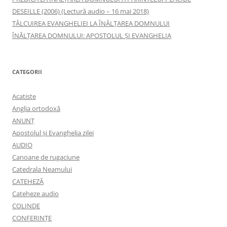
DESEILLE (2006) (Lectură audio – 16 mai 2018)
TÂLCUIREA EVANGHELIEI LA ÎNĂLŢAREA DOMNULUI
ÎNĂLŢAREA DOMNULUI: APOSTOLUL ȘI EVANGHELIA
CATEGORII
Acatiste
Anglia ortodoxă
ANUNŢ
Apostolul şi Evanghelia zilei
AUDIO
Canoane de rugaciune
Catedrala Neamului
CATEHEZĂ
Cateheze audio
COLINDE
CONFERINȚE