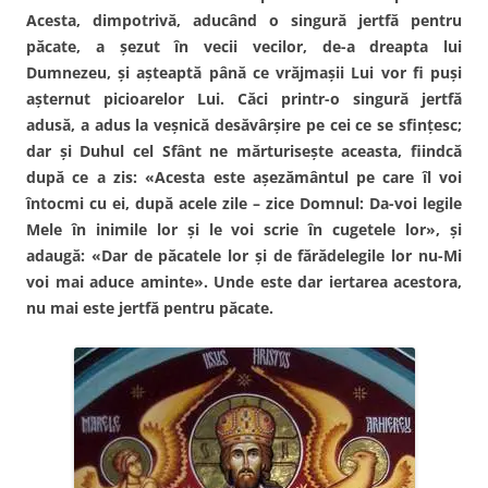
Acesta, dimpotrivă, aducând o singură jertfă pentru
păcate, a şezut în vecii vecilor, de-a dreapta lui
Dumnezeu, şi aşteaptă până ce vrăjmaşii Lui vor fi puşi
aşternut picioarelor Lui. Căci printr-o singură jertfă
adusă, a adus la veşnică desăvârşire pe cei ce se sfinţesc;
dar şi Duhul cel Sfânt ne mărturiseşte aceasta, fiindcă
după ce a zis: «Acesta este aşezământul pe care îl voi
întocmi cu ei, după acele zile – zice Domnul: Da-voi legile
Mele în inimile lor şi le voi scrie în cugetele lor», şi
adaugă: «Dar de păcatele lor şi de fărădelegile lor nu-Mi
voi mai aduce aminte». Unde este dar iertarea acestora,
nu mai este jertfă pentru păcate.