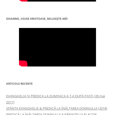
DOAMNE, IISUSE HRISTOASE, MILUIEŞTE-MĂ!
ARTICOLE RECENTE
EVANGHELIA ȘI PREDICA LA DUMINICA A 7-A DUPĂ PAȘTI (28 mai
2017)
SFÂNTA EVANGHELIE & PREDICĂ LA ÎNĂLŢAREA DOMNULUI (2018)
PREDICĂ LA ÎNĂLŢAREA DOMNULUI A PĂRINTELUI PLACIDE