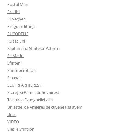
Postul Mare
Predici
Privegheri
Program liturgic
RUCODELIE
Rugăciuni
Săptămâna Sfintelor Pătimiri
Sf. Maslu
Sfințenii
Sfinții ocrotitori
Sinaxar
SLUJIRI ARHIEREȘTI
Stareți și Părinți duhovnicești
Tâlcuirea Evangheliei zilei
Un astfel de Arhiereu se cuvenea să avem
Urari
VIDEO
Viețile Sfinților