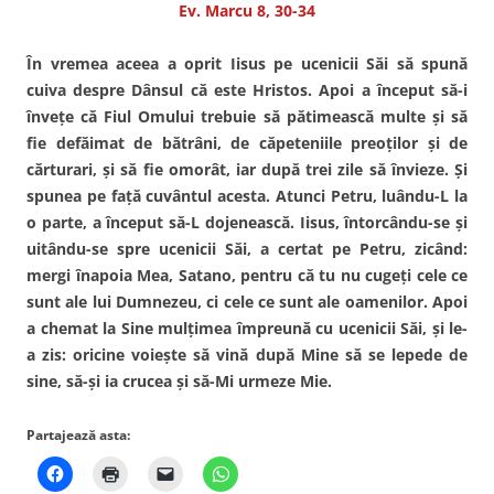
Ev. Marcu 8, 30-34
În vremea aceea a oprit Iisus pe ucenicii Săi să spună
cuiva despre Dânsul că este Hristos. Apoi a început să-i
înveţe că Fiul Omului trebuie să pătimească multe şi să
fie defăimat de bătrâni, de căpeteniile preoţilor şi de
cărturari, şi să fie omorât, iar după trei zile să învieze. Şi
spunea pe faţă cuvântul acesta. Atunci Petru, luându-L la
o parte, a început să-L dojenească. Iisus, întorcându-se şi
uitându-se spre ucenicii Săi, a certat pe Petru, zicând:
mergi înapoia Mea, Satano, pentru că tu nu cugeţi cele ce
sunt ale lui Dumnezeu, ci cele ce sunt ale oamenilor. Apoi
a chemat la Sine mulţimea împreună cu ucenicii Săi, şi le-
a zis: oricine voieşte să vină după Mine să se lepede de
sine, să-şi ia crucea şi să-Mi urmeze Mie.
Partajează asta: