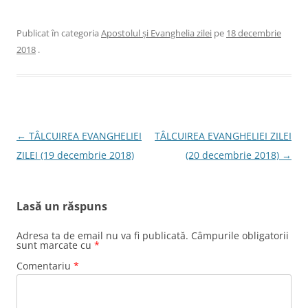
Publicat în categoria
Apostolul şi Evanghelia zilei
pe
18 decembrie
2018
.
Navigare
←
TÂLCUIREA EVANGHELIEI
TÂLCUIREA EVANGHELIEI ZILEI
în
ZILEI (19 decembrie 2018)
(20 decembrie 2018)
→
articole
Lasă un răspuns
Adresa ta de email nu va fi publicată.
Câmpurile obligatorii
sunt marcate cu
*
Comentariu
*