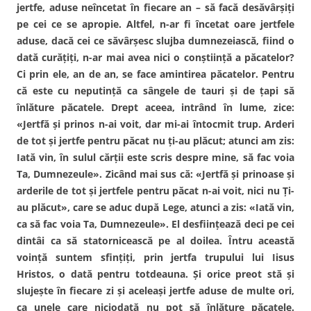
jertfe, aduse neîncetat în fiecare an – să facă desăvârşiţi
pe cei ce se apropie. Altfel, n-ar fi încetat oare jertfele
aduse, dacă cei ce săvârşesc slujba dumnezeiască, fiind o
dată curăţiţi, n-ar mai avea nici o conştiinţă a păcatelor?
Ci prin ele, an de an, se face amintirea păcatelor. Pentru
că este cu neputinţă ca sângele de tauri şi de ţapi să
înlăture păcatele. Drept aceea, intrând în lume, zice:
«Jertfă şi prinos n-ai voit, dar mi-ai întocmit trup. Arderi
de tot şi jertfe pentru păcat nu ţi-au plăcut; atunci am zis:
Iată vin, în sulul cărţii este scris despre mine, să fac voia
Ta, Dumnezeule». Zicând mai sus că: «Jertfă şi prinoase şi
arderile de tot şi jertfele pentru păcat n-ai voit, nici nu Ţi-
au plăcut», care se aduc după Lege, atunci a zis: «Iată vin,
ca să fac voia Ta, Dumnezeule». El desfiinţează deci pe cei
dintâi ca să statornicească pe al doilea. Întru această
voinţă suntem sfinţiţi, prin jertfa trupului lui Iisus
Hristos, o dată pentru totdeauna. Şi orice preot stă şi
slujeşte în fiecare zi şi aceleaşi jertfe aduse de multe ori,
ca unele care niciodată nu pot să înlăture păcatele.