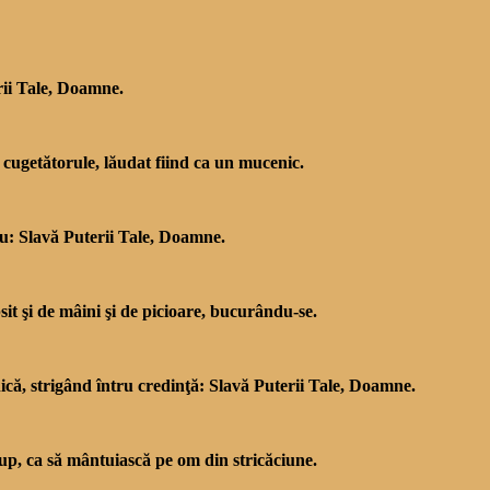
rii Tale, Doamne.
u cugetătorule, lăudat fiind ca un mucenic.
ău: Slavă Puterii Tale, Doamne.
sit şi de mâini şi de picioare, bucurându-se.
nică, strigând întru credinţă: Slavă Puterii Tale, Doamne.
p, ca să mântuiască pe om din stricăciune.