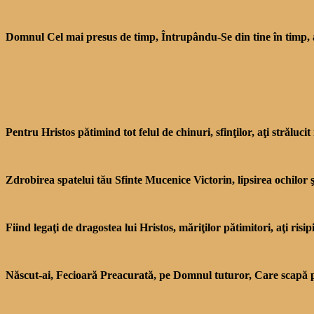
Domnul Cel mai presus de timp, Întrupându-Se din tine în timp, a 
Pentru Hristos pătimind tot felul de chinuri, sfinţilor, aţi străluc
Zdrobirea spatelui tău Sfinte Mucenice Victorin, lipsirea ochilor şi
Fiind legaţi de dragostea lui Hristos, măriţilor pătimitori, aţi risip
Născut-ai, Fecioară Preacurată, pe Domnul tuturor, Care scapă pe