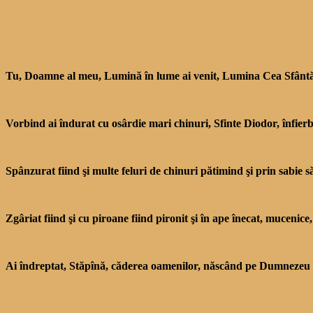
Tu, Doamne al meu, Lumină în lume ai venit, Lumina Cea Sfântă, C
Vorbind ai îndurat cu osârdie mari chinuri, Sfinte Diodor, înfierbâ
Spânzurat fiind şi multe feluri de chinuri pătimind şi prin sabie 
Zgâriat fiind şi cu piroane fiind pironit şi în ape înecat, mucenice,
Ai îndreptat, Stăpînă, căderea oamenilor, născând pe Dumnezeu C