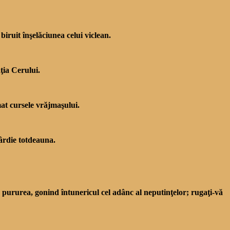
biruit înşelăciunea celui viclean.
ţia Cerului.
âmat cursele vrăjmaşului.
sârdie totdeauna.
a pururea, gonind întunericul cel adânc al neputinţelor; rugaţi-vă