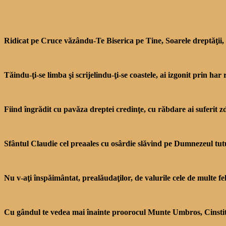
Ridicat pe Cruce văzându-Te Biserica pe Tine, Soarele dreptăţii, 
Tăindu-ţi-se limba şi scrijelindu-ţi-se coastele, ai izgonit prin h
Fiind îngrădit cu pavăza dreptei credinţe, cu răbdare ai suferit 
Sfântul Claudie cel preaales cu osârdie slăvind pe Dumnezeul tuturo
Nu v-aţi înspăimântat, prealăudaţilor, de valurile cele de multe f
Cu gândul te vedea mai înainte proorocul Munte Umbros, Cinstită