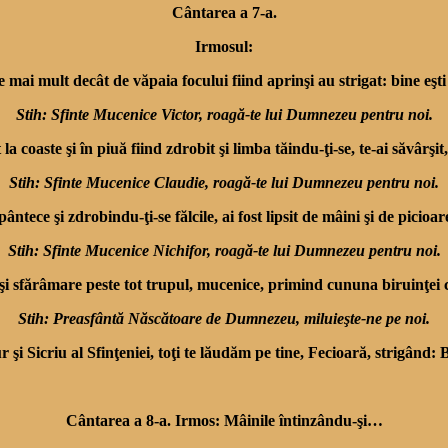
Cântarea a 7-a.
Irmosul:
e mai mult decât de văpaia focului fiind aprinşi au strigat: bine eşt
Stih: Sfinte Mucenice Victor, roagă-te lui Dumnezeu pentru noi.
at la coaste şi în piuă fiind zdrobit şi limba tăindu-ţi-se, te-ai săvâ
Stih: Sfinte Mucenice Claudie, roagă-te lui Dumnezeu pentru noi.
ntece şi zdrobindu-ţi-se fălcile, ai fost lipsit de mâini şi de pici
Stih: Sfinte Mucenice Nichifor, roagă-te lui Dumnezeu pentru noi.
 şi sfărâmare peste tot trupul, mucenice, primind cununa biruinţei 
Stih: Preasfântă Născătoare de Dumnezeu, miluieşte-ne pe noi.
 şi Sicriu al Sfinţeniei, toţi te lăudăm pe tine, Fecioară, strigând
Cântarea a 8-a. Irmos: Mâinile întinzându-şi…