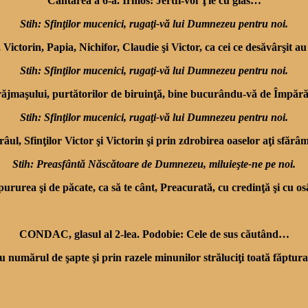
Cântarea a 6-a. Irmos: Jertfi-voi Ţie cu glas…
Stih: Sfinţilor mucenici, rugaţi-vă lui Dumnezeu pentru noi.
ictorin, Papia, Nichifor, Claudie şi Victor, ca cei ce desăvârşit au 
Stih: Sfinţilor mucenici, rugaţi-vă lui Dumnezeu pentru noi.
e vrăjmaşului, purtătorilor de biruinţă, bine bucurându-vă de Împără
Stih: Sfinţilor mucenici, rugaţi-vă lui Dumnezeu pentru noi.
râul, Sfinţilor Victor şi Victorin şi prin zdrobirea oaselor aţi sfăr
Stih: Preasfântă Născătoare de Dumnezeu, miluieşte-ne pe noi.
pururea şi de păcate, ca să te cânt, Preacurată, cu credinţă şi cu o
CONDAC, glasul al 2-lea. Podobie: Cele de sus căutând…
u numărul de şapte şi prin razele minunilor străluciţi toată făptur