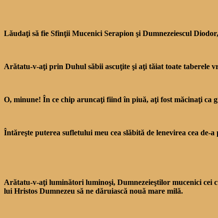
Lăudaţi să fie Sfinţii Mucenici Serapion şi Dumnezeiescul Diodor, V
Arătatu-v-aţi prin Duhul săbii ascuţite şi aţi tăiat toate taberel
O, minune! În ce chip aruncaţi fiind în piuă, aţi fost măcinaţi ca g
Întăreşte puterea sufletului meu cea slăbită de lenevirea cea de-a 
Arătatu-v-aţi luminători luminoşi, Dumnezeieştilor mucenici cei c
lui Hristos Dumnezeu să ne dăruiască nouă mare milă.