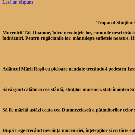
Lasă un răspuns
Troparul Sfinţilor 
Mucenicii Tăi, Doamne, întru nevoinţele lor, cununile nesctricăci
îndrăzniri. Pentru rugăciunile lor, mântuieşte sufletele noastre,
Adâncul Mării Roşii cu picioare neudate trecându-l pedestru Israel
Săvârşind călătoria cea sfântă, sfinţilor mucenici, staţi înaint
Să fie mărită astăzi ceata cea Dumnezeiască a pătimitorilor celor 
După Lege trecând nevoinţa muceniciei, înţelepţilor şi cu tărie su