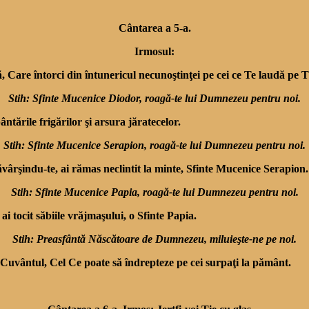
Cântarea a 5-a.
Irmosul:
are întorci din întune­ricul necunoştinţei pe cei ce Te laudă pe T
Stih: Sfinte Mucenice Diodor, roagă-te lui Dumnezeu pentru noi.
ntările frigărilor şi arsura jăratecelor.
Stih: Sfinte Mucenice Serapion, roagă-te lui Dumnezeu pentru noi.
săvârşindu-te, ai rămas neclintit la minte, Sfinte Mucenice Serapion.
Stih: Sfinte Mucenice Papia, roagă-te lui Dumnezeu pentru noi.
 ai tocit săbiile vrăjmaşului, o Sfinte Papia.
Stih: Preasfântă Născătoare de Dumnezeu, miluieşte-ne pe noi.
uvântul, Cel Ce poate să îndrepteze pe cei surpaţi la pământ.