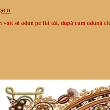
şca
 voit să adun pe fiii tăi, după cum adună cl