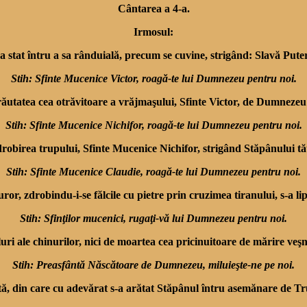
Cântarea a 4-a.
Irmosul:
a stat întru a sa rânduială, precum se cuvine, strigând: Slavă Pute
Stih: Sfinte Mucenice Victor, roagă-te lui Dumnezeu pentru noi.
ar răutatea cea otrăvitoare a vrăjmaşului, Sfinte Victor, de Dumneze
Stih: Sfinte Mucenice Nichifor, roagă-te lui Dumnezeu pentru noi.
zdrobirea trupului, Sfinte Mucenice Nichifor, strigând Stăpânului t
Stih: Sfinte Mucenice Claudie, roagă-te lui Dumnezeu pentru noi.
r, zdrobindu-i-se fălcile cu pietre prin cruzimea tiranului, s-a lip
Stih: Sfinţilor mucenici, rugaţi-vă lui Dumnezeu pentru noi.
eluri ale chinurilor, nici de moartea cea pricinuitoare de mărire veş
Stih: Preasfântă Născătoare de Dumnezeu, miluieşte-ne pe noi.
, din care cu adevărat s-a arătat Stăpânul întru asemănare de Tru