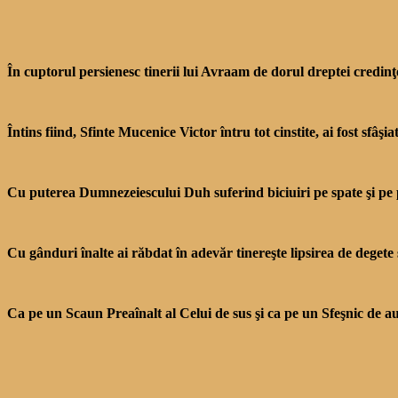
În cuptorul persienesc tinerii lui Avraam de dorul dreptei credinţ
Întins fiind, Sfinte Mucenice Victor întru tot cinstite, ai fost sfâşi
Cu puterea Dumnezeiescului Duh suferind biciuiri pe spate şi pe pâ
Cu gânduri înalte ai răbdat în adevăr tinereşte lipsirea de degete
Ca pe un Scaun Preaînalt al Celui de sus şi ca pe un Sfeşnic de aur