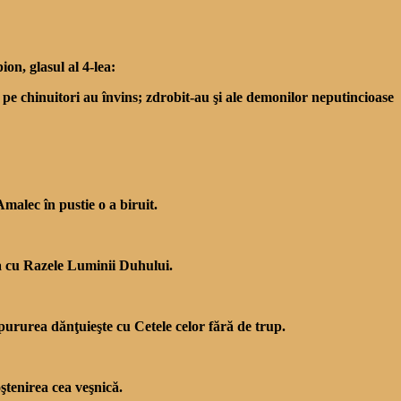
on, glasul al 4-lea:
pe chinuitori au învins; zdrobit-au şi ale demonilor neputincioase
malec în pustie o a biruit.
ea cu Razele Luminii Duhului.
 pururea dănţuieşte cu Cetele celor fără de trup.
ştenirea cea veşnică.