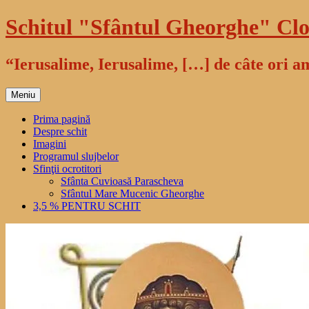
Sari
Schitul "Sfântul Gheorghe" Clo
la
conținut
“Ierusalime, Ierusalime, […] de câte ori am
Meniu
Prima pagină
Despre schit
Imagini
Programul slujbelor
Sfinţii ocrotitori
Sfânta Cuvioasă Parascheva
Sfântul Mare Mucenic Gheorghe
3,5 % PENTRU SCHIT