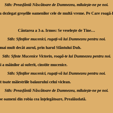
Stih: Preasfântă Născătoare de Dumnezeu, miluieşte-ne pe noi.
dezlegat greşelile oamenilor cele de multă vreme. Pe Care roagă-L, 
Cântarea a 3-a. Irmos: Se veseleşte de Tine…
Stih: Sfinţilor mucenici, rugaţi-vă lui Dumnezeu pentru noi.
it mai mult decât aurul, prin harul Sfântului Duh.
Stih: Sfinte Mucenice Victorin, roagă-te lui Dumnezeu pentru noi.
 a mâinilor ai suferit, cinstite mucenice.
Stih: Sfinţilor mucenici, rugaţi-vă lui Dumnezeu pentru noi.
it toate măiestriile balaurului celui viclean.
Stih: Preasfântă Născătoare de Dumnezeu, miluieşte-ne pe noi.
 oameni din robia cea înţelegă­toare, Prealăudată.