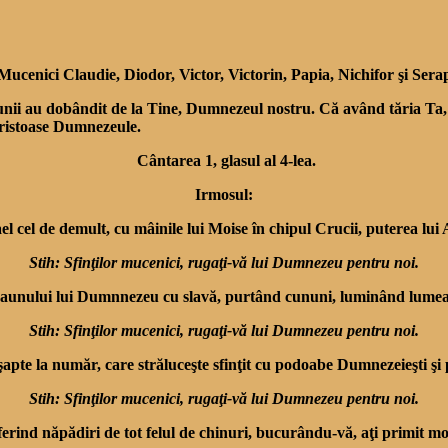
Mucenici Claudie, Diodor, Victor, Victorin, Papia, Nichifor şi Serapi
unii au dobândit de la Tine, Dumnezeul nostru. Că având tăria Ta, 
 Hristoase Dumnezeule.
Cântarea 1, glasul al 4-lea.
Irmosul:
 cel de demult, cu mâinile lui Moise în chipul Crucii, puterea lui A
Stih: Sfinţilor mucenici, rugaţi-vă lui Dumnezeu pentru noi.
ea Scaunului lui Dumnnezeu cu slavă, purtând cununi, luminând lum
Stih: Sfinţilor mucenici, rugaţi-vă lui Dumnezeu pentru noi.
şapte la număr, care străluceşte sfinţit cu podoabe Dumnezeieşti şi
Stih: Sfinţilor mucenici, rugaţi-vă lui Dumnezeu pentru noi.
ferind năpădiri de tot felul de chinuri, bucurându-vă, aţi primit mo