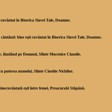
i cuvântat în Biserica Slavei Tale, Doamne.
rşit, cântând: bine eşti cuvântat în Biserica Slavei Tale, Doamne.
oare, lăudând pe Domnul, Sfinte Mucenice Claudie.
cu puterea numelui, Sfinte Cinstite Nichifor.
: Binecuvântată eşti între femei, Preacurată Stăpână.