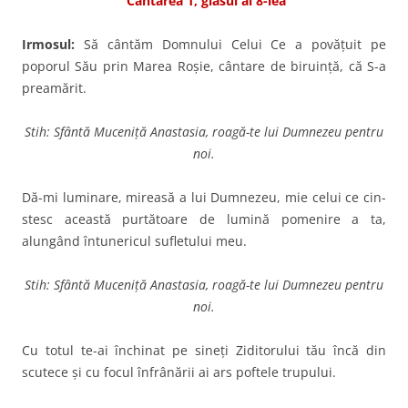
Cântarea 1, glasul al 8-lea
Irmosul:
Să cântăm Domnului Celui Ce a povăţuit pe
poporul Său prin Marea Roşie, cântare de biruinţă, că S-a
preamărit.
Stih: Sfântă Muceniță Anastasia, roagă-te lui Dumnezeu pentru
noi.
Dă-mi luminare, mireasă a lui Dumnezeu, mie celui ce cin­
stesc această purtătoare de lu­mină pomenire a ta,
alungând întunericul sufletului meu.
Stih: Sfântă Muceniță Anastasia, roagă-te lui Dumnezeu pentru
noi.
Cu totul te-ai închinat pe sineţi Ziditorului tău încă din
scutece şi cu focul înfrânării ai ars poftele trupului.