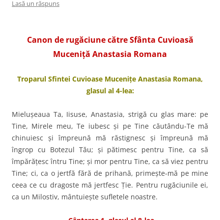
Lasă un răspuns
Canon de rugăciune către Sfânta Cuvioasă
Muceniţă Anastasia Romana
Troparul Sfintei Cuvioase Muceniţe Anastasia Romana
,
glasul al 4-lea:
Mieluşeaua Ta, Iisuse, Anastasia, strigă cu glas mare: pe
Tine, Mirele meu, Te iubesc și pe Tine căutându-Te mă
chinuiesc și împreună mă răstignesc și împreună mă
îngrop cu Botezul Tău; și pătimesc pentru Tine, ca să
împărățesc întru Tine; și mor pentru Tine, ca să viez pentru
Tine; ci, ca o jertfă fără de prihană, primește-mă pe mine
ceea ce cu dragoste mă jertfesc Ție. Pentru rugăciunile ei,
ca un Milostiv, mântuiește sufletele noastre.