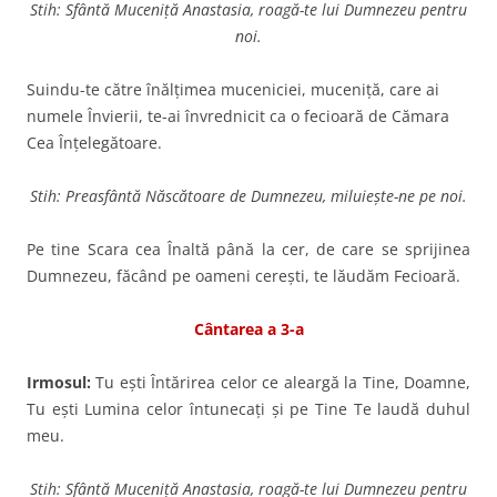
Stih: Sfântă Muceniță Anastasia, roagă-te lui Dumnezeu pentru
noi.
Suindu-te către înălţimea muceniciei, muceniţă, care ai
numele Învierii, te-ai învred­nicit ca o fecioară de Cămara
Cea Înţelegătoare.
Stih: Preasfântă Născătoare de Dumnezeu, miluieşte-ne pe noi.
Pe tine Scara cea Înaltă până la cer, de care se sprijinea
Dumnezeu, făcând pe oameni cereşti, te lăudăm Fecioară.
Cântarea a 3-a
Irmosul:
Tu eşti Întărirea celor ce aleargă la Tine, Doamne,
Tu eşti Lumina celor întunecaţi şi pe Tine Te laudă duhul
meu.
Stih: Sfântă Muceniță Anastasia, roagă-te lui Dumnezeu pentru