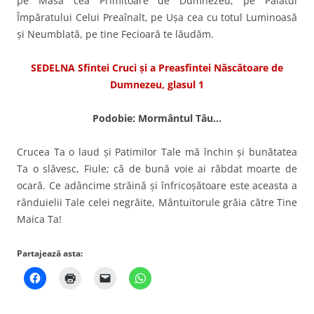
pe Masa cea Primitoare de Dumnezeu, pe Palatul
Împăratului Celui Preaînalt, pe Uşa cea cu totul Lumi­noasă
şi Neumblată, pe tine Fecioară te lăudăm.
SEDELNA Sfintei Cruci şi a Preasfintei Născătoare de
Dumnezeu,
glasul 1
Podobie: Mormântul Tău…
Crucea Ta o laud şi Patimilor Tale mă închin şi bunătatea
Ta o slăvesc, Fiule; că de bună voie ai răbdat moarte de
ocară. Ce adâncime străină şi înfricoşă­toare este aceasta a
rânduielii Tale celei negrăite, Mântuito­rule grăia către Tine
Maica Ta!
Partajează asta: