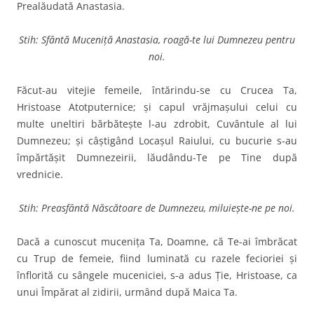
Prealăudată Anastasia.
Stih: Sfântă Muceniță Anastasia, roagă-te lui Dumnezeu pentru
noi.
Făcut-au vitejie femeile, întărindu-se cu Crucea Ta,
Hristoase Atotputernice; şi capul vrăjma­şului celui cu
multe uneltiri bărbăteşte l-au zdrobit, Cuvântule al lui
Dumnezeu; şi câştigând Locaşul Raiului, cu bucurie s-au
împărtăşit Dumnezeirii, lăudându-Te pe Tine după
vrednicie.
Stih: Preasfântă Născătoare de Dumnezeu, miluieşte-ne pe noi.
Dacă a cunoscut muceniţa Ta, Doamne, că Te-ai îmbrăcat
cu Trup de femeie, fiind lumi­nată cu razele fecioriei şi
înflo­rită cu sângele muceniciei, s-a adus Ţie, Hristoase, ca
unui Împărat al zidirii, urmând după Maica Ta.