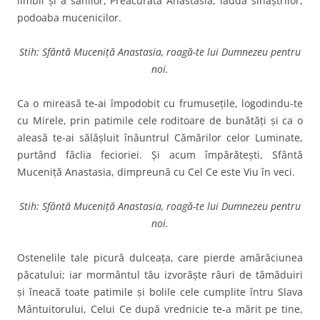
limbii şi a sânilor, Preacurată Anastasia, lauda sihaştrilor,
podoaba mu­cenicilor.
Stih: Sfântă Muceniță Anastasia, roagă-te lui Dumnezeu pentru
noi.
Ca o mireasă te-ai împodobit cu frumuseţile, logodindu-te
cu Mirele, prin patimile cele rodi­toare de bunătăţi şi ca o
aleasă te-ai sălăşluit înăuntrul Cămă­rilor celor Luminate,
purtând făclia fecioriei. Şi acum împă­răteşti, Sfântă
Muceniţă Anastasia, dimpreună cu Cel Ce este Viu în veci.
Stih: Sfântă Muceniță Anastasia, roagă-te lui Dumnezeu pentru
noi.
Ostenelile tale picură dul­ceaţa, care pierde amărăciunea
păcatului; iar mormântul tău izvorăşte râuri de tămăduiri
şi îneacă toate patimile şi bolile cele cumplite întru Slava
Mântuitorului, Celui Ce după vred­nicie te-a mărit pe tine,