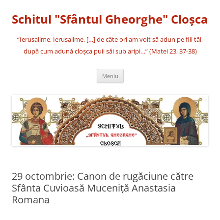
Sari
la
Schitul "Sfântul Gheorghe" Cloşca
conținut
“Ierusalime, Ierusalime, […] de câte ori am voit să adun pe fiii tăi,
după cum adună cloşca puii săi sub aripi…” (Matei 23, 37-38)
Meniu
29 octombrie: Canon de rugăciune către
Sfânta Cuvioasă Muceniţă Anastasia
Romana