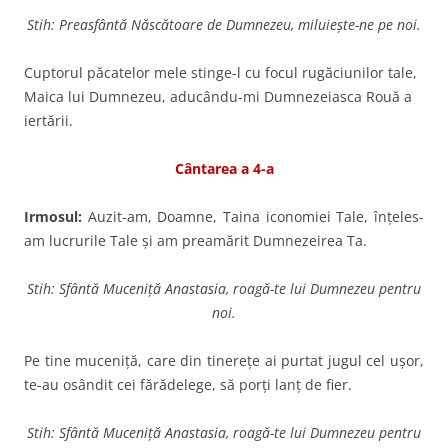
Stih: Preasfântă Născătoare de Dumnezeu, miluieşte-ne pe noi.
Cuptorul păcatelor mele stinge-l cu focul rugăciunilor tale,
Maica lui Dumnezeu, aducându-mi Dumnezeiasca Rouă a
iertării.
Cântarea a 4-a
Irmosul:
Auzit-am, Doamne, Taina iconomiei Tale, înţeles-
am lucrurile Tale şi am preamărit Dumnezeirea Ta.
Stih: Sfântă Muceniță Anastasia, roagă-te lui Dumnezeu pentru
noi.
Pe tine muceniţă, care din ti­nereţe ai purtat jugul cel uşor,
te-au osândit cei fărădelege, să porţi lanţ de fier.
Stih: Sfântă Muceniță Anastasia, roagă-te lui Dumnezeu pentru