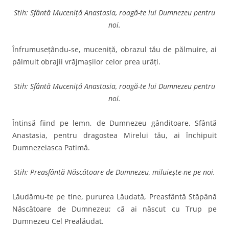
Stih: Sfântă Muceniță Anastasia, roagă-te lui Dumnezeu pentru
noi.
Înfrumuseţându-se, muceniţă, obrazul tău de pălmuire, ai
pălmuit obrajii vrăjmaşilor celor prea urâţi.
Stih: Sfântă Muceniță Anastasia, roagă-te lui Dumnezeu pentru
noi.
Întinsă fiind pe lemn, de Dumnezeu gânditoare, Sfântă
Anasta­sia, pentru dragostea Mirelui tău, ai închipuit
Dumnezeiasca Patimă.
Stih: Preasfântă Născătoare de Dumnezeu, miluieşte-ne pe noi.
Lăudămu-te pe tine, pururea Lăudată, Preasfântă Stăpână
Născătoare de Dumnezeu; că ai născut cu Trup pe
Dumnezeu Cel Prealăudat.