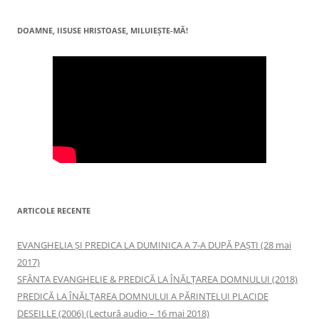
DOAMNE, IISUSE HRISTOASE, MILUIEŞTE-MĂ!
ARTICOLE RECENTE
EVANGHELIA ȘI PREDICA LA DUMINICA A 7-A DUPĂ PAȘTI (28 mai
2017)
SFÂNTA EVANGHELIE & PREDICĂ LA ÎNĂLŢAREA DOMNULUI (2018)
PREDICĂ LA ÎNĂLŢAREA DOMNULUI A PĂRINTELUI PLACIDE
DESEILLE (2006) (Lectură audio – 16 mai 2018)