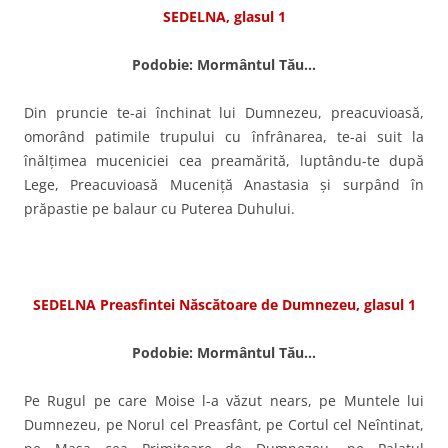
SEDELNA, glasul 1
Podobie: Mormântul Tău…
Din pruncie te-ai închinat lui Dumnezeu, preacuvioasă,
omorând patimile trupului cu înfrânarea, te-ai suit la
înălţimea mu­ceniciei cea preamărită, luptându-te după
Lege, Preacuvioasă Muceniţă Anastasia şi surpând în
prăpastie pe ba­laur cu Puterea Duhului.
SEDELNA Preasfintei Născătoare de Dumnezeu,
glasul 1
Podobie: Mormântul Tău…
Pe Rugul pe care Moise l-a văzut nears, pe Muntele lui
Dumnezeu, pe Norul cel Preasfânt, pe Cortul cel Neîntinat,