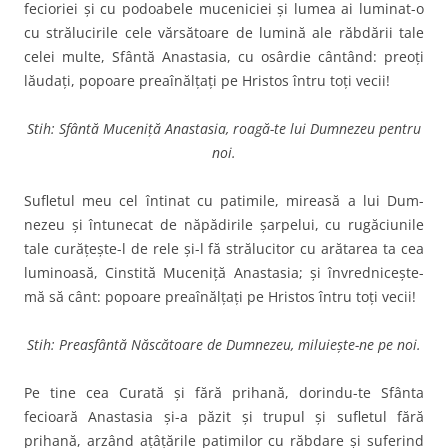
fecioriei şi cu podoabele muceniciei şi lumea ai luminat-o
cu strălucirile cele vărsătoare de lumină ale răbdării tale
celei multe, Sfântă Anastasia, cu osârdie cântând: preoţi
lăudaţi, popoare preaînălţaţi pe Hristos întru toţi vecii!
Stih: Sfântă Muceniță Anastasia, roagă-te lui Dumnezeu pentru
noi.
Sufletul meu cel întinat cu patimile, mireasă a lui Dum­
nezeu şi întunecat de năpădi­rile şarpelui, cu rugăciunile
tale curăţeşte-l de rele şi-l fă strălucitor cu arătarea ta cea
luminoasă, Cinstită Muceniţă Anastasia; şi învredniceşte-
mă să cânt: popoare preaînălţaţi pe Hristos întru toţi vecii!
Stih: Preasfântă Născătoare de Dumnezeu, miluieşte-ne pe noi.
Pe tine cea Curată şi fără prihană, dorindu-te Sfânta
fecioară Anastasia şi-a păzit şi trupul şi sufletul fără
prihană, arzând aţâţările patimilor cu răbdare şi suferind