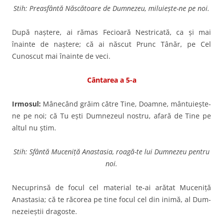
Stih: Preasfântă Născătoare de Dumnezeu, miluieşte-ne pe noi.
După naştere, ai rămas Fecioară Nestricată, ca şi mai
înainte de naştere; că ai născut Prunc Tânăr, pe Cel
Cunoscut mai înainte de veci.
Cântarea a 5-a
Irmosul:
Mânecând grăim către Tine, Doamne, mântuieşte-
ne pe noi; că Tu eşti Dumnezeul nostru, afară de Tine pe
altul nu ştim.
Stih: Sfântă Muceniță Anastasia, roagă-te lui Dumnezeu pentru
noi.
Necuprinsă de focul cel ma­terial te-ai arătat Muceniţă
Anastasia; că te răcorea pe tine focul cel din inimă, al Dum­
nezeieştii dragoste.