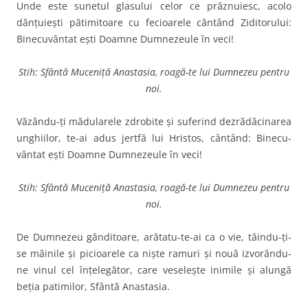
Unde este sunetul glasului celor ce prăznuiesc, acolo
dănţuieşti pătimitoare cu fecioarele cântând Ziditorului:
Binecu­vântat eşti Doamne Dum­nezeule în veci!
Stih: Sfântă Muceniță Anastasia, roagă-te lui Dumnezeu pentru
noi.
Văzându-ţi mădularele zdro­bite şi suferind dezrădăcina­rea
unghiilor, te-ai adus jertfă lui Hristos, cântând: Binecu­
vântat eşti Doamne Dum­nezeule în veci!
Stih: Sfântă Muceniță Anastasia, roagă-te lui Dumnezeu pentru
noi.
De Dumnezeu gânditoare, arătatu-te-ai ca o vie, tăindu-ţi-
se mâinile şi picioarele ca nişte ra­muri şi nouă izvorându-
ne vi­nul cel înţelegător, care veseleş­te inimile şi alungă
beţia pati­milor, Sfântă Anastasia.