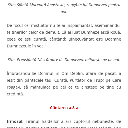
Stih: Sfântă Muceniță Anastasia, roagă-te lui Dumnezeu pentru
noi.
De focul cel mistuitor nu te-ai înspăimântat, asemănându-
te ti­nerilor celor de demult. Că ai luat Dumnezeiască Rouă,
ceea ce eşti curată, cântând: Binecu­vântat eşti Doamne
Dumnezeule în veci!
Stih: Preasfântă Născătoare de Dumnezeu, miluieşte-ne pe noi.
Îmbrăcându-Se Domnul în Om Deplin, afară de păcat, a
ieşit din pântecele tău, Curată, Purtător de Trup; pe Care
roagă-L să mântuiacă pe cei ce te cinstesc pe tine cu
credinţă.
Cântarea a 8-a
Irmosul:
Tiranul haldeilor a ars cuptorul nebuneşte, de