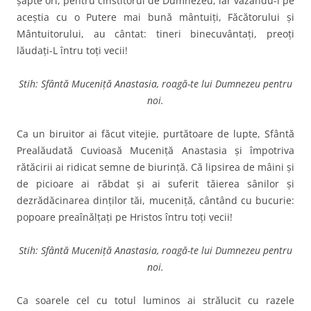
şapte ori, pentru cinstitorul de Dumnezeu; iar văzându-i pe
aceştia cu o Putere mai bună mântuiţi, Făcătorului şi
Mântuitorului, au cântat: tineri binecuvântaţi, preoţi
lăudaţi-L întru toţi vecii!
Stih: Sfântă Muceniță Anastasia, roagă-te lui Dumnezeu pentru
noi.
Ca un biruitor ai făcut vite­jie, purtătoare de lupte, Sfântă
Prealăudată Cuvioasă Muceniţă Anastasia şi împotriva
rătăcirii ai ridicat semne de biurinţă. Că lipsirea de mâini şi
de picioare ai răbdat şi ai suferit tăierea sânilor şi
dezrădăcinarea dinţi­lor tăi, muceniţă, cântând cu bucurie:
popoare preaînălţaţi pe Hristos întru toţi vecii!
Stih: Sfântă Muceniță Anastasia, roagă-te lui Dumnezeu pentru
noi.
Ca soarele cel cu totul luminos ai strălucit cu razele