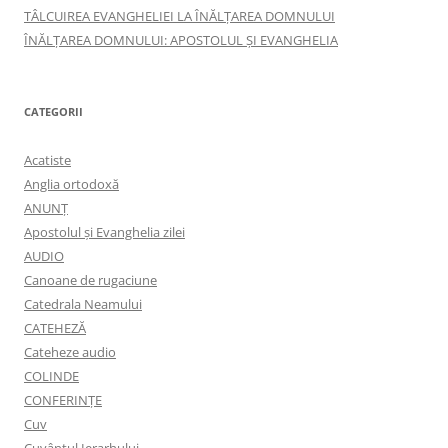
TÂLCUIREA EVANGHELIEI LA ÎNĂLŢAREA DOMNULUI
ÎNĂLŢAREA DOMNULUI: APOSTOLUL ȘI EVANGHELIA
CATEGORII
Acatiste
Anglia ortodoxă
ANUNŢ
Apostolul şi Evanghelia zilei
AUDIO
Canoane de rugaciune
Catedrala Neamului
CATEHEZĂ
Cateheze audio
COLINDE
CONFERINȚE
Cuv