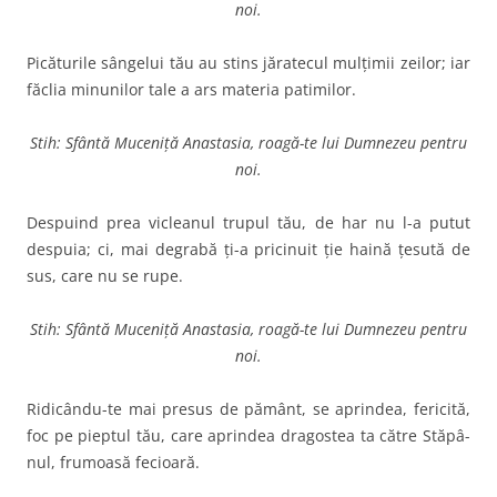
noi.
Picăturile sângelui tău au stins jăratecul mulţimii zeilor; iar
făclia minunilor tale a ars materia patimilor.
Stih: Sfântă Muceniță Anastasia, roagă-te lui Dumnezeu pentru
noi.
Despuind prea vicleanul trupul tău, de har nu l-a putut
despuia; ci, mai degrabă ţi-a pricinuit ţie haină ţesută de
sus, care nu se rupe.
Stih: Sfântă Muceniță Anastasia, roagă-te lui Dumnezeu pentru
noi.
Ridicându-te mai presus de pământ, se aprindea, fericită,
foc pe pieptul tău, care aprin­dea dragostea ta către Stăpâ­
nul, frumoasă fecioară.