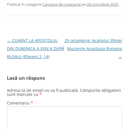
Publicat în categoria
Canoane de rugaciune
pe
28 octombrie 2023
.
Navigare
←
CUVÂNT LA APOSTOLUL
29 octombrie: Acatistul Sfintei
în
DIN DUMINICA A XXIV-A DUPĂ
Muceniţe Anastasia Romana
articole
RUSALII (Efeseni 2, 14)
→
Lasă un răspuns
Adresa ta de email nu va fi publicată.
Câmpurile obligatorii
sunt marcate cu
*
Comentariu
*