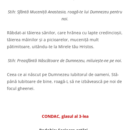
Stih: Sfântă Muceniță Anastasia, roagă-te lui Dumnezeu pentru
noi.
Răbdat-ai tăierea sânilor, care hrănea cu lapte credin­cioşii,
tăierea mâinilor şi a pi­cioarelor, muceniţă mult
pătimitoare, uitându-te la Mirele tău Hristos.
Stih: Preasfântă Născătoare de Dumnezeu, miluieşte-ne pe noi.
Ceea ce ai născut pe Dum­nezeu Iubitorul de oameni, Stă­
până Iubitoare de bine, roagă-L să ne izbăvească pe noi de
focul gheenei.
CONDAC, glasul al 3-lea