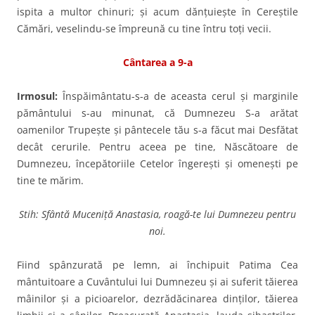
ispita a multor chi­nuri; şi acum dănţuieşte în Cereştile
Cămări, veselindu-se îm­preună cu tine întru toţi vecii.
Cântarea a 9-a
Irmosul:
Înspăimântatu-s-a de aceas­ta cerul şi marginile
pământului s-au minunat, că Dumnezeu S-a arătat
oamenilor Trupeşte şi pântecele tău s-a făcut mai Desfătat
decât cerurile. Pentru aceea pe tine, Născătoare de
Dumnezeu, începătoriile Cetelor îngereşti şi omeneşti pe
tine te mărim.
Stih: Sfântă Muceniță Anastasia, roagă-te lui Dumnezeu pentru
noi.
Fiind spânzurată pe lemn, ai închipuit Patima Cea
mântuitoare a Cuvântului lui Dum­nezeu şi ai suferit tăierea
mâi­nilor şi a picioarelor, dezrădă­cinarea dinţilor, tăierea