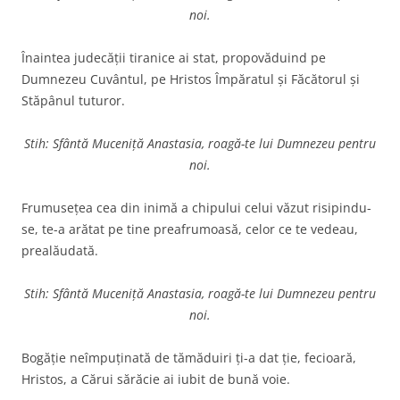
noi.
Înaintea judecăţii tiranice ai stat, propovăduind pe
Dumnezeu Cuvântul, pe Hristos Îm­păratul şi Făcătorul şi
Stăpâ­nul tuturor.
Stih: Sfântă Muceniță Anastasia, roagă-te lui Dumnezeu pentru
noi.
Frumuseţea cea din inimă a chipului celui văzut risipindu-
se, te-a arătat pe tine preafrumoasă, celor ce te vedeau,
prealăudată.
Stih: Sfântă Muceniță Anastasia, roagă-te lui Dumnezeu pentru
noi.
Bogăţie neîmpuţinată de tă­măduiri ţi-a dat ţie, fecioară,
Hristos, a Cărui sărăcie ai iubit de bună voie.