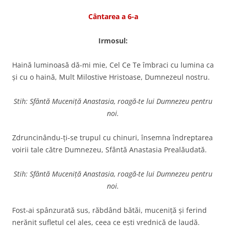
Cântarea a 6-a
Irmosul:
Haină luminoasă dă-mi mie, Cel Ce Te îmbraci cu lumina ca
şi cu o haină, Mult Milostive Hristoase, Dumnezeul nostru.
Stih: Sfântă Muceniță Anastasia, roagă-te lui Dumnezeu pentru
noi.
Zdruncinându-ţi-se trupul cu chinuri, însemna îndrepta­rea
voirii tale către Dumnezeu, Sfântă Anastasia Prealăudată.
Stih: Sfântă Muceniță Anastasia, roagă-te lui Dumnezeu pentru
noi.
Fost-ai spânzurată sus, răbdând bătăi, muceniţă şi ferind
nerănit sufletul cel ales, ceea ce eşti vrednică de laudă.