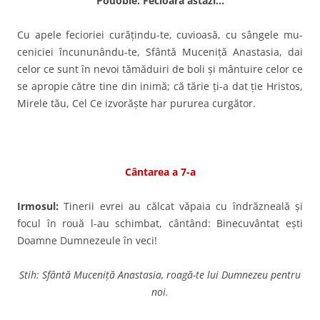
Podobie: Fecioara astăzi…
Cu apele fecioriei curăţindu-te, cuvioasă, cu sângele mu­
ceniciei încununându-te, Sfântă Muceniţă Anas­tasia, dai
celor ce sunt în nevoi tămăduiri de boli şi mântuire celor ce
se apropie către tine din inimă; că tărie ţi-a dat ţie Hristos,
Mirele tău, Cel Ce iz­vorăşte har pururea curgător.
Cântarea a 7-a
Irmosul:
Tinerii evrei au călcat vă­paia cu îndrăzneală şi
focul în rouă l-au schimbat, cân­tând: Binecuvântat eşti
Doamne Dumnezeule în veci!
Stih: Sfântă Muceniță Anastasia, roagă-te lui Dumnezeu pentru
noi.