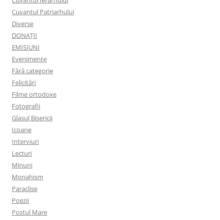
Cuvântul Ierarhului
Cuvantul Patriarhului
Diverse
DONAȚII
EMISIUNI
Evenimente
Fără categorie
Felicitări
Filme ortodoxe
Fotografii
Glasul Bisericii
Icoane
Interviuri
Lecturi
Minuni
Monahism
Paraclise
Poezii
Postul Mare