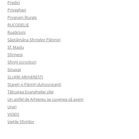
Predici
Privegheri
Program liturgic
RUCODELIE
Rugăciuni
Săptămâna Sfintelor Pătimiri
Sf. Maslu
Sfințenii
Sfinții ocrotitori
Sinaxar
SLUJIRI ARHIEREȘTI
Stareți și Părinți duhovnicești
Tâlcuirea Evangheliei zilei
Un astfel de Arhiereu se cuvenea să avem
Urari
VIDEO
Viețile Sfinților