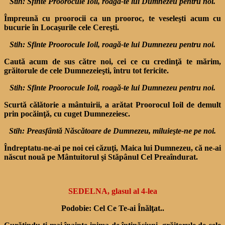
Stih: Sfinte Proorocule Ioil, roagă-te lui Dumnezeu pentru noi.
Împreună cu proorocii ca un prooroc, te veseleşti acum cu
bucurie în Locaşurile cele Cereşti.
Stih: Sfinte Proorocule Ioil, roagă-te lui Dumnezeu pentru noi.
Caută acum de sus către noi, cei ce cu credinţă te mărim,
grăitorule de cele Dumnezeieşti, întru tot fericite.
Stih: Sfinte Proorocule Ioil, roagă-te lui Dumnezeu pentru noi.
Scurtă călătorie a mântuirii, a arătat Proorocul Ioil de demult
prin pocăinţă, cu cuget Dumnezeiesc.
Stih: Preasfântă Născătoare de Dumnezeu, miluieşte-ne pe noi.
Îndreptatu-ne-ai pe noi cei căzuţi, Maica lui Dumnezeu, că ne-ai
născut nouă pe Mântuito­rul şi Stăpânul Cel Preaîndurat.
SEDELNA, glasul al 4-lea
Podobie: Cel Ce Te-ai Înălţat..