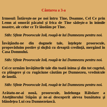
Cântarea a 3-a
Irmosul:
Întăreşte-ne pe noi întru Tine, Doamne, Cel Ce prin
Lemn ai omorât păcatul şi frica de Tine sădeşte-o în inimile
noastre, ale celor ce Te lăudăm pe Tine.
Stih: Sfinte Proorocule Ioil, roagă-te lui Dumnezeu pentru noi.
Învăţându-ne din dogmele tale, înţelepte proorocule,
propovăduim postire şi slujbă cu dreaptă credinţă, mergând în
Casa Domnului.
Stih: Sfinte Proorocule Ioil, roagă-te lui Dumnezeu pentru noi.
Cei ce urmăm învăţăturile tale din toată inima şi din tot cugetul,
cu plângere şi cu rugă­ciune căutăm pe Dumnezeu, vrednicule
de laudă.
Stih: Sfinte Proorocule Ioil, roagă-te lui Dumnezeu pentru noi.
Arătatu-ne-ai nouă, prooro­cule, îndelunga Răbdare a
Atotţiitorului Stăpân şi ne-ai desco­perit aievea bunătatea şi
blân­deţea Lui cea Dumnezeiască.