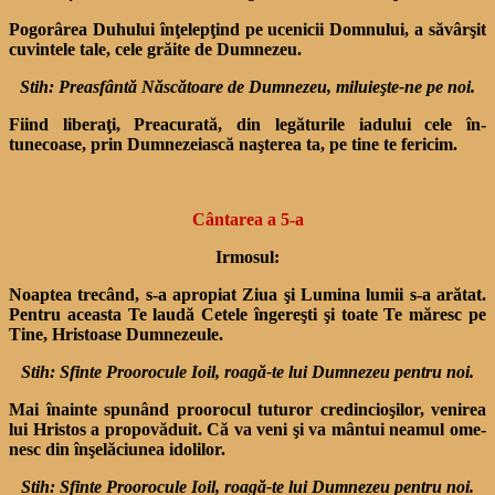
Pogorârea Duhului înţelepţind pe ucenicii Domnului, a săvârşit
cuvintele tale, cele grăite de Dumnezeu.
Stih: Preasfântă Născătoare de Dumnezeu, miluieşte-ne pe noi.
Fiind liberaţi, Preacurată, din legăturile iadului cele în­
tunecoase, prin Dumnezeiască naşterea ta, pe tine te fericim.
Cântarea a 5-a
Irmosul:
Noaptea trecând, s-a apro­piat Ziua şi Lumina lumii s-a arătat.
Pentru aceasta Te laudă Cetele îngereşti şi toate Te măresc pe
Tine, Hristoase Dumnezeule.
Stih: Sfinte Proorocule Ioil, roagă-te lui Dumnezeu pentru noi.
Mai înainte spunând prooro­cul tuturor credincioşilor, venirea
lui Hristos a propovăduit. Că va veni şi va mântui neamul ome­
nesc din înşelăciunea idolilor.
Stih: Sfinte Proorocule Ioil, roagă-te lui Dumnezeu pentru noi.