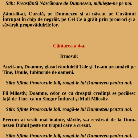
Stih: Preasfântă Născătoare de Dumnezeu, miluieşte-ne pe noi.
Zămislit-ai, Curată, pe Dum­nezeu şi ai născut pe Cuvântul
Întrupat în chip de negrăit, pe Cel Ce a grăit prin prooroci şi a
săvârşit propovăduirile lor.
Cântarea a 4-a.
Irmosul:
Auzit-am, Doamne, glasul rânduielii Tale şi Te-am preamărit pe
Tine, Unule, Iubitorule de oameni.
Stih: Sfinte Proorocule Ioil, roagă-te lui Dumnezeu pentru noi.
Fii Milostiv, Doamne, celor ce cu dreaptă credinţă se pocăiesc
faţă de Tine, ca un Singur În­durat şi Mult Milostiv.
Stih: Sfinte Proorocule Ioil, roagă-te lui Dumnezeu pentru noi.
Precum ai vestit mai înainte, slăvite, s-a revărsat de la Dum­
nezeu Duhul peste tot trupul care a crezut.
Stih: Sfinte Proorocule Ioil, roagă-te lui Dumnezeu pentru noi.