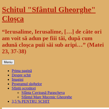
Sari
Schitul "Sfântul Gheorghe"
la
conținut
Cloşca
“Ierusalime, Ierusalime, […] de câte ori
am voit să adun pe fiii tăi, după cum
adună cloşca puii săi sub aripi…” (Matei
23, 37-38)
Meniu
Prima pagină
Despre schit
Imagini
Programul slujbelor
Sfinţii ocrotitori
Sfânta Cuvioasă Parascheva
Sfântul Mare Mucenic Gheorghe
3,5 % PENTRU SCHIT