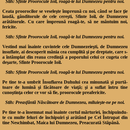
Stih: Sfinte Proorocule Ioil, roagă-te lui Dumnezeu pentru noi.
Ceata proorocilor se vese­leşte împreună cu noi, când se face ţie
laudă, gânditorule de cele cereşti, Sfinte Ioil, de Dumnezeu
arătătorule. Cu care împreună roagă-te, să ne mântuim noi,
fericite.
Stih: Sfinte Proorocule Ioil, roagă-te lui Dumnezeu pentru noi.
Vestind mai înainte cuvintele cele Dumnezeieşti, de Dum­nezeu
insuflate, ai descoperit mânia cea cumplită şi pe drep­tate, care s-
a întâmplat din reaua credinţă a poporului celui ce cugeta cele
deşarte, Sfinte Proorocule Ioil.
Stih: Sfinte Proorocule Ioil, roagă-te lui Dumnezeu pentru noi.
Pe tine te-a umbrit Însuflarea Duhului cea minunată şi purtă­
toare de lumină şi făcătoare de viaţă; şi a suflat întru tine
cunoştinţa celor ce vor să fie, proorocule preafericite.
Stih: Preasfântă Născătoare de Dumnezeu, miluieşte-ne pe noi.
Pe tine te-a însemnat mai înainte cortul mărturiei, închipuindu-
te cu multe feluri de în­chipuiri şi arătând pe Cel În­trupat din
tine Neschimbat, Maica lui Dumnezeu, Prea­curată Stăpână.