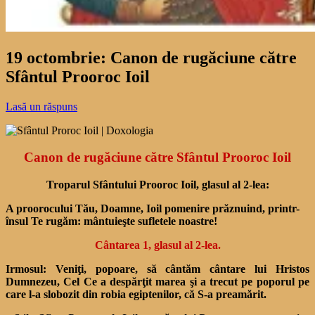
19 octombrie: Canon de rugăciune către
Sfântul Prooroc Ioil
Lasă un răspuns
Canon de rugăciune către Sfântul Prooroc Ioil
Troparul Sfântului Prooroc Ioil, glasul al 2-lea:
A proorocului Tău, Doamne, Ioil pomenire prăznuind, printr-
însul Te rugăm: mântuieşte sufletele noastre!
Cântarea 1, glasul al 2-lea.
Irmosul:
Veniţi, popoare, să cân­tăm cântare lui Hristos
Dumnezeu, Cel Ce a despărţit marea şi a trecut pe poporul pe
care l-a slobozit din robia egiptenilor, că S-a preamărit.