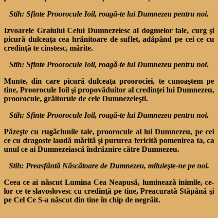
Stih: Sfinte Proorocule Ioil, roagă-te lui Dumnezeu pentru noi.
Izvoarele Graiului Celui Dum­nezeiesc al dogmelor tale, curg şi
picură dulceaţa cea hrănitoa­re de suflet, adăpând pe cei ce cu
credinţă te cinstesc, mărite.
Stih: Sfinte Proorocule Ioil, roagă-te lui Dumnezeu pentru noi.
Munte, din care picură dul­ceaţa proorociei, te cunoaştem pe
tine, Proorocule Ioil şi propovăduitor al credinţei lui Dumnezeu,
proo­rocule, grăitorule de cele Dum­nezeieşti.
Stih: Sfinte Proorocule Ioil, roagă-te lui Dumnezeu pentru noi.
Păzeşte cu rugăciunile tale, proorocule al lui Dumnezeu, pe cei
ce cu dragoste laudă mărită şi pururea fericită pomenirea ta, ca
unul ce ai Dumnezeiască îndrăznire către Dumnezeu.
Stih: Preasfântă Născătoare de Dumnezeu, miluieşte-ne pe noi.
Ceea ce ai născut Lumina Cea Neapusă, luminează inimile, ce­
lor ce te slavoslovesc cu credin­ţă pe tine, Preacurată Stăpână şi
pe Cel Ce S-a născut din tine în chip de negrăit.