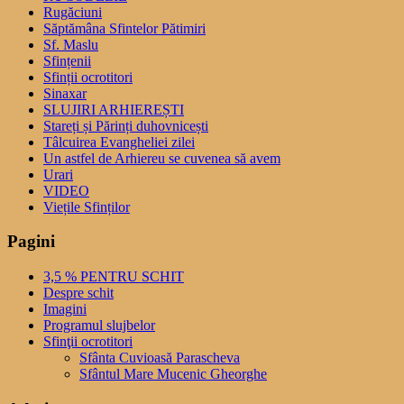
Rugăciuni
Săptămâna Sfintelor Pătimiri
Sf. Maslu
Sfințenii
Sfinții ocrotitori
Sinaxar
SLUJIRI ARHIEREȘTI
Stareți și Părinți duhovnicești
Tâlcuirea Evangheliei zilei
Un astfel de Arhiereu se cuvenea să avem
Urari
VIDEO
Viețile Sfinților
Pagini
3,5 % PENTRU SCHIT
Despre schit
Imagini
Programul slujbelor
Sfinţii ocrotitori
Sfânta Cuvioasă Parascheva
Sfântul Mare Mucenic Gheorghe