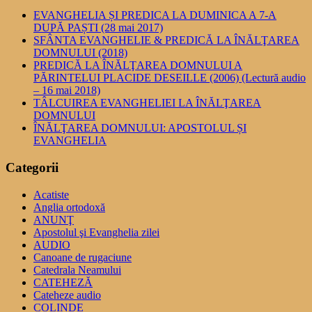
EVANGHELIA ȘI PREDICA LA DUMINICA A 7-A
DUPĂ PAȘTI (28 mai 2017)
SFÂNTA EVANGHELIE & PREDICĂ LA ÎNĂLŢAREA
DOMNULUI (2018)
PREDICĂ LA ÎNĂLŢAREA DOMNULUI A
PĂRINTELUI PLACIDE DESEILLE (2006) (Lectură audio
– 16 mai 2018)
TÂLCUIREA EVANGHELIEI LA ÎNĂLŢAREA
DOMNULUI
ÎNĂLŢAREA DOMNULUI: APOSTOLUL ȘI
EVANGHELIA
Categorii
Acatiste
Anglia ortodoxă
ANUNŢ
Apostolul şi Evanghelia zilei
AUDIO
Canoane de rugaciune
Catedrala Neamului
CATEHEZĂ
Cateheze audio
COLINDE