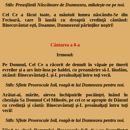
Stih: Preasfântă Născătoare de Dumnezeu, miluieşte-ne pe noi.
Cel Ce a făcut toate, a mântuit lumea născându-Se din
Fecioară, care Îl laudă cu dreaptă credin­ţă cântând:
Binecuvântat eşti, Doamne, Dumnezeul părinţilor noştri!
Cântarea a 8-a
Irmosul:
Pe Domnul, Cel Ce a răcorit de demult în văpaie pe tinerii
evreilor şi a ars într-însa pe haldei, cu preamărire să-L lăudăm,
zicând: Binecuvântaţi-L şi-L preaînalţaţi întru toţi vecii.
Stih: Sfinte Proorocule Ioil, roagă-te lui Dumnezeu pentru noi.
Arătat-ai, mărite, aievea în­chipuirile pocăinţei, luând în
chezăşia Sa Domnul Cel Milos­tiv, pe cei ce se apropie de Dân­sul
cu credinţă şi cântă: Bine­cuvântaţi şi-L preaînalţaţi în­tru toţi
vecii!
Stih: Sfinte Proorocule Ioil, roagă-te lui Dumnezeu pentru noi.