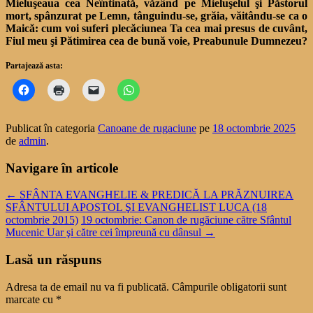
Mieluşeaua cea Neîntinată, văzând pe Mieluşelul şi Păsto­rul
mort, spânzurat pe Lemn, tânguindu-se, grăia, văitându-se ca o
Maică: cum voi su­feri plecăciunea Ta cea mai presus de cuvânt,
Fiul meu şi Pătimirea cea de bună voie, Preabunule Dumnezeu?
Partajează asta:
Publicat în categoria
Canoane de rugaciune
pe
18 octombrie 2025
de
admin
.
Navigare în articole
←
SFÂNTA EVANGHELIE & PREDICĂ LA PRĂZNUIREA
SFÂNTULUI APOSTOL ŞI EVANGHELIST LUCA (18
octombrie 2015)
19 octombrie: Canon de rugăciune către Sfântul
Mucenic Uar şi către cei împreună cu dânsul
→
Lasă un răspuns
Adresa ta de email nu va fi publicată.
Câmpurile obligatorii sunt
marcate cu
*