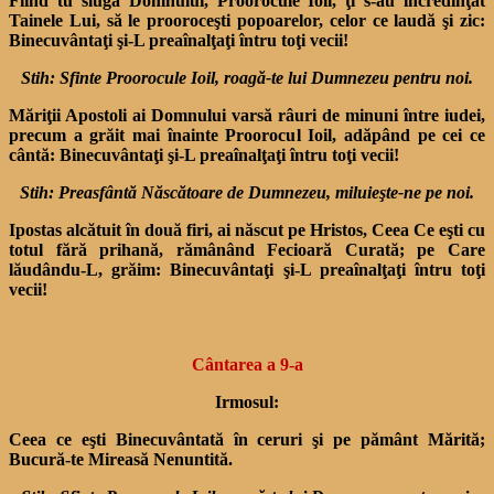
Fiind tu slugă Domnului, Proorocule Ioil, ţi s-au încre­dinţat
Tainele Lui, să le prooro­ceşti popoarelor, celor ce laudă şi zic:
Binecuvântaţi şi-L preaînalţaţi întru toţi vecii!
Stih: Sfinte Proorocule Ioil, roagă-te lui Dumnezeu pentru noi.
Măriţii Apostoli ai Domnului varsă râuri de minuni între iudei,
precum a grăit mai înainte Proorocul Ioil, adăpând pe cei ce
cântă: Binecuvântaţi şi-L preaînalţaţi întru toţi vecii!
Stih: Preasfântă Născătoare de Dumnezeu, miluieşte-ne pe noi.
Ipostas alcătuit în două firi, ai născut pe Hristos, Ceea Ce eşti cu
totul fără prihană, ră­mânând Fecioară Curată; pe Care
lăudându-L, grăim: Binecuvântaţi şi-L preaînalţaţi în­tru toţi
vecii!
Cântarea a 9-a
Irmosul:
Ceea ce eşti Binecuvântată în ceruri şi pe pământ Mărită;
Bucură-te Mireasă Nenuntită.