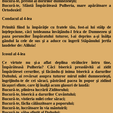
Bucură-te, prestol al doririlor dumnezeieşti;
Bucură-te, Sfântă Împărăteasă Pulheria, mare apărătoare a
Ortodoxiei!
Condacul al 4-lea
Primită fiind la împărăţie cu fratele tău, fost-ai lui stâlp de
înţelepciune, căci totdeauna învăţându-l frica de Dumnezeu şi
paza poruncilor Împăratului tuturor, l-ai deprins a-şi înălţa
gândul la cele de sus şi a aduce cu îngerii Stăpânului jertfa
laudelor de: Aliluia!
Icosul al 4-lea
Ce virtute nu şi-a aflat deplina strălucire întru tine,
Împărăteasă Pulheria? Căci biserică preaslăvită ai zidit
Împărătesei cerurilor, şi făcându-ţi inima biserică a darurilor
Duhului, ai revărsat asupra tuturor mirul milei dumnezeieşti,
îngrijindu-te de cei săraci, păstrând pacea în popor şi zidind
lăcaşuri sfinte, care îţi înalţă acum glasuri de laudă:
Bucură-te, plinirea lucrării Ziditorului;
Bucură-te, biserică a darurilor Cuvântului;
Bucură-te, vistieria milei celor săraci;
Bucură-te, făclia călăuzitoare a poporului;
Bucură-te, lucrătoare în via mântuirii;
Bucură-te, sălaş sfinţit al Duhului;