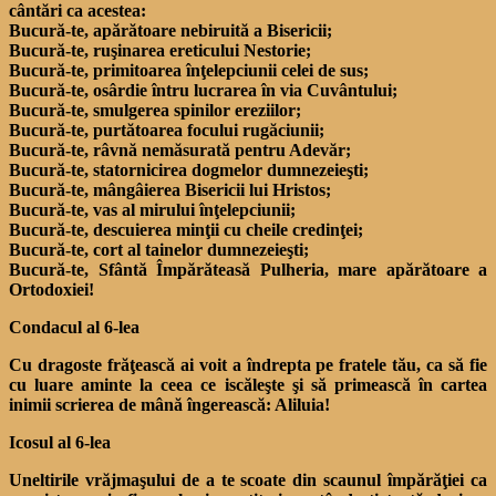
cântări ca acestea:
Bucură-te, apărătoare nebiruită a Bisericii;
Bucură-te, ruşinarea ereticului Nestorie;
Bucură-te, primitoarea înţelepciunii celei de sus;
Bucură-te, osârdie întru lucrarea în via Cuvântului;
Bucură-te, smulgerea spinilor ereziilor;
Bucură-te, purtătoarea focului rugăciunii;
Bucură-te, râvnă nemăsurată pentru Adevăr;
Bucură-te, statornicirea dogmelor dumnezeieşti;
Bucură-te, mângâierea Bisericii lui Hristos;
Bucură-te, vas al mirului înţelepciunii;
Bucură-te, descuierea minţii cu cheile credinţei;
Bucură-te, cort al tainelor dumnezeieşti;
Bucură-te, Sfântă Împărăteasă Pulheria, mare apărătoare a
Ortodoxiei!
Condacul al 6-lea
Cu dragoste frăţească ai voit a îndrepta pe fratele tău, ca să fie
cu luare aminte la ceea ce iscăleşte şi să primească în cartea
inimii scrierea de mână îngerească: Aliluia!
Icosul al 6-lea
Uneltirile vrăjmaşului de a te scoate din scaunul împărăţiei ca