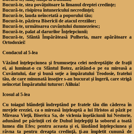
Bucură-te, stea povăţuitoare la limanul dreptei credinţe;
Bucură-te, risipirea întunericului necredinţei;
Bucură-te, lauda neîncetată a poporului tău;
Bucură-te, păzirea Bisericii de atacul ereziilor;
Bucură-te, următoarea cuvântului dumnezeiesc;
Bucură-te, palat al darurilor Înţelepciunii;
Bucură-te, Sfântă Împărăteasă Pulheria, mare apărătoare a
Ortodoxiei!
Condacul al 5-lea
Văzând înţelepciunea şi frumuseţea celei nedreptăţite de fraţii
ei, ai luminat-o cu Sfântul Botez, arătând-o pe ea mireasă a
Cuvântului, dar şi bună soţie a împăratului Teodosie, fratelui
tău, de care minunată însoţire s-au bucurat şi îngerii, care strigă
neîncetat Împăratului tuturor: Aliluia!
Icosul al 5-lea
Cu toiagul blândeţii îndreptând pe fratele tău din căderea în
mrejele ereziei, ca o mireasă înţeleaptă a lui Hristos ai păzit pe
Mireasa Vieţii, Biserica Sa, de viclenia înşelăciunii lui Nestorie,
adunând pe părinţii cei de Duhul înţelepţiţi la soborul a toată
lumea din Efes; pentru aceasta şi ei, lăudând înţelepciunea şi
râvna ta pentru dreapta credinţă, ţi-au împletit cunună de