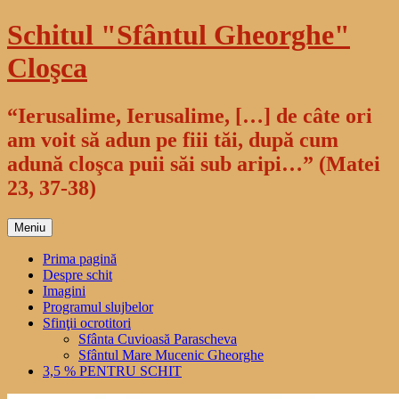
Sari
Schitul "Sfântul Gheorghe"
la
conținut
Cloşca
“Ierusalime, Ierusalime, […] de câte ori
am voit să adun pe fiii tăi, după cum
adună cloşca puii săi sub aripi…” (Matei
23, 37-38)
Meniu
Prima pagină
Despre schit
Imagini
Programul slujbelor
Sfinţii ocrotitori
Sfânta Cuvioasă Parascheva
Sfântul Mare Mucenic Gheorghe
3,5 % PENTRU SCHIT