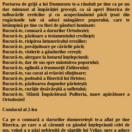
Purtarea de grijă a lui Dumnezeu te-a rânduit pe tine ca pe un
dar minunat al împărăţiei greceşti, ca să aperi Biserica de
tulburările ereticilor şi cu acoperământul păcii ţesut din
rugăciunile tale să aduci mângâiere poporului, care te
întâmpină pe tine cu flori de gânduri luminate:
Bucură-te, comoară a darurilor Ortodoxiei;
Bucură-te, păzitoare a testamentului credinţei;
Bucură-te, risipirea întunericului ereziilor;
Bucură-te, povăţuitoare pe cărările păcii;
Bucură-te, vistierie a gândurilor cereşti;
Bucură-te, alergare la hotarul înţelepciunii;
Bucură-te, dar de sus spre mântuirea poporului;
Bucură-te, oglindă a frumuseţii Ziditorului;
Bucură-te, vas curat al evlaviei sfinţitoare;
Bucură-te, podoabă a Bisericii lui Hristos;
Bucură-te, păzitoarea dogmelor părinteşti;
Bucură-te, curăţie desăvârşită a sufletului;
Bucură-te, Sfântă Împărăteasă Pulheria, mare apărătoare a
Ortodoxiei!
Condacul al 2-lea
Ca pe o comoară a darurilor dumnezeieşti te-a aflat pe tine
Biserica, pe care o ai cârmuit cu gândul înţelepciunii celei de
sus, voind a o păzi nebiruită de săgeţile lui Veliar, spre a aduce