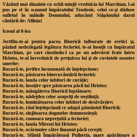
Văzând mai dinainte cu ochii minţii vrednicia lui Marchian, l-ai
pus pe el în scaunul împăratului Teodosie, celui ce-şi dăduse
sufletul în mâinile Domnului, aducând Stăpânului darul
cântării de: Aliluia!
Icosul al 8-lea
Jertfitu-te-ai pentru pacea Bisericii tulburate de eretici şi,
păzind nedezlegată legătura fecioriei, te-ai însoţit cu împăratul
Marchian, pe care cinstindu-l ca pe un adevărat frate întru
Hristos, te-ai învrednicit de preţuirea lui şi de cuvintele noastre
smerite:
Bucură-te, jertfire încununată de înţelepciune;
Bucură-te, păstrarea binecuvântării fecioriei;
Bucură-te, lauda celor iubitori de curăţie;
Bucură-te, însoţire spre păstrarea păcii lui Hristos;
Bucură-te, mângâierea Bisericii luptătoare;
Bucură-te, nădejdea celor asupriţi de neştiinţă;
Bucură-te, luminătoarea celor iubitori de desăvârşire;
Bucură-te, râul înţelepciunii ce adapă pământul Bisericii;
Bucură-te, slujitoarea dogmelor dumnezeieşti;
Bucură-te, comoara nepreţuită a fecioriei;
Bucură-te, lauda Miresei lui Hristos;
Bucură-te, ocârmuire către limanul păcii cereşti;
Bucură-te, Sfântă Împărăteasă Pulheria, mare apărătoare a