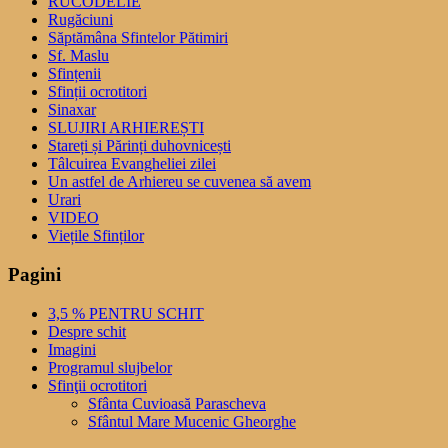
RUCODELIE
Rugăciuni
Săptămâna Sfintelor Pătimiri
Sf. Maslu
Sfințenii
Sfinții ocrotitori
Sinaxar
SLUJIRI ARHIEREȘTI
Stareți și Părinți duhovnicești
Tâlcuirea Evangheliei zilei
Un astfel de Arhiereu se cuvenea să avem
Urari
VIDEO
Viețile Sfinților
Pagini
3,5 % PENTRU SCHIT
Despre schit
Imagini
Programul slujbelor
Sfinţii ocrotitori
Sfânta Cuvioasă Parascheva
Sfântul Mare Mucenic Gheorghe