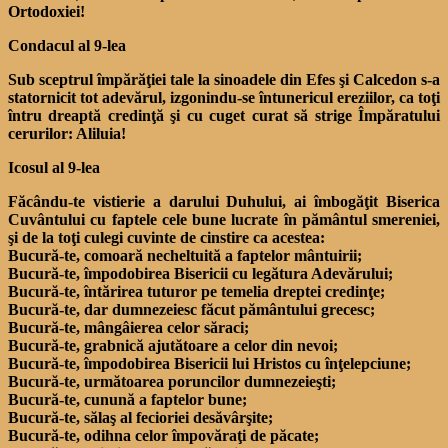
Ortodoxiei!
Condacul al 9-lea
Sub sceptrul împărăţiei tale la sinoadele din Efes şi Calcedon s-a
statornicit tot adevărul, izgonindu-se întunericul ereziilor, ca toţi
întru dreaptă credinţă şi cu cuget curat să strige Împăratului
cerurilor: Aliluia!
Icosul al 9-lea
Făcându-te vistierie a darului Duhului, ai îmbogăţit Biserica
Cuvântului cu faptele cele bune lucrate în pământul smereniei,
şi de la toţi culegi cuvinte de cinstire ca acestea:
Bucură-te, comoară necheltuită a faptelor mântuirii;
Bucură-te, împodobirea Bisericii cu legătura Adevărului;
Bucură-te, întărirea tuturor pe temelia dreptei credinţe;
Bucură-te, dar dumnezeiesc făcut pământului grecesc;
Bucură-te, mângâierea celor săraci;
Bucură-te, grabnică ajutătoare a celor din nevoi;
Bucură-te, împodobirea Bisericii lui Hristos cu înţelepciune;
Bucură-te, următoarea poruncilor dumnezeieşti;
Bucură-te, cunună a faptelor bune;
Bucură-te, sălaş al fecioriei desăvârşite;
Bucură-te, odihna celor împovăraţi de păcate;