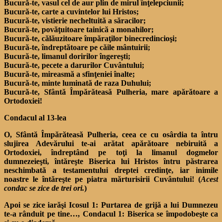
Bucură-te, vasul cel de aur plin de mirul înţelepciunii;
Bucură-te, carte a cuvintelor lui Hristos;
Bucură-te, vistierie necheltuită a săracilor;
Bucură-te, povăţuitoare tainică a monahilor;
Bucură-te, călăuzitoare împăraţilor binecredincioşi;
Bucură-te, îndreptătoare pe căile mântuirii;
Bucură-te, limanul doririlor îngereşti;
Bucură-te, pecete a darurilor Cuvântului;
Bucură-te, mireasmă a sfinţeniei înalte;
Bucură-te, minte luminată de raza Duhului;
Bucură-te, Sfântă Împărăteasă Pulheria, mare apărătoare a
Ortodoxiei!
Condacul al 13-lea
O, Sfântă Împărăteasă Pulheria, ceea ce cu osârdia ta întru
slujirea Adevărului te-ai arătat apărătoare nebiruită a
Ortodoxiei, îndreptând pe toţi la limanul dogmelor
dumnezeieşti, întăreşte Biserica lui Hristos întru păstrarea
neschimbată a testamentului dreptei credinţe, iar inimile
noastre le întăreşte pe piatra mărturisirii Cuvântului! (
Acest
condac se zice de trei ori.
)
Apoi se zice iarăşi Icosul 1: Purtarea de grijă a lui Dumnezeu
te-a rânduit pe tine…, Condacul 1: Biserica se împodobeşte ca