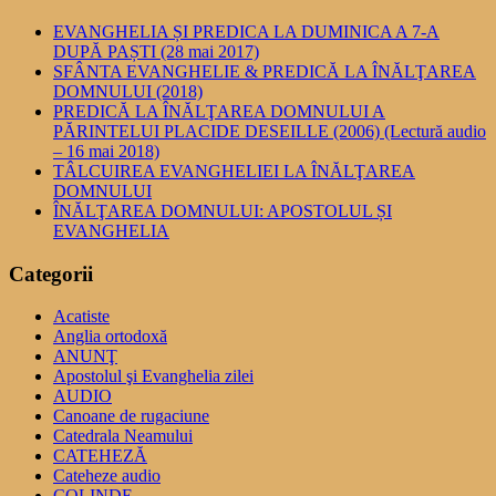
EVANGHELIA ȘI PREDICA LA DUMINICA A 7-A
DUPĂ PAȘTI (28 mai 2017)
SFÂNTA EVANGHELIE & PREDICĂ LA ÎNĂLŢAREA
DOMNULUI (2018)
PREDICĂ LA ÎNĂLŢAREA DOMNULUI A
PĂRINTELUI PLACIDE DESEILLE (2006) (Lectură audio
– 16 mai 2018)
TÂLCUIREA EVANGHELIEI LA ÎNĂLŢAREA
DOMNULUI
ÎNĂLŢAREA DOMNULUI: APOSTOLUL ȘI
EVANGHELIA
Categorii
Acatiste
Anglia ortodoxă
ANUNŢ
Apostolul şi Evanghelia zilei
AUDIO
Canoane de rugaciune
Catedrala Neamului
CATEHEZĂ
Cateheze audio
COLINDE