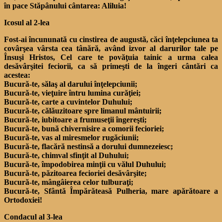
în pace Stăpânului cântarea: Aliluia!
Icosul al 2-lea
Fost-ai încununată cu cinstirea de augustă, căci înţelepciunea ta
covârşea vârsta cea tânără, având izvor al darurilor tale pe
Însuşi Hristos, Cel care te povăţuia tainic a urma calea
desăvârşitei feciorii, ca să primeşti de la îngeri cântări ca
acestea:
Bucură-te, sălaş al darului înţelepciunii;
Bucură-te, vieţuire întru lumina curăţiei;
Bucură-te, carte a cuvintelor Duhului;
Bucură-te, călăuzitoare spre limanul mântuirii;
Bucură-te, iubitoare a frumuseţii îngereşti;
Bucură-te, bună chivernisire a comorii fecioriei;
Bucură-te, vas al miresmelor rugăciunii;
Bucură-te, flacără nestinsă a dorului dumnezeiesc;
Bucură-te, chimval sfinţit al Duhului;
Bucură-te, împodobirea minţii cu vălul Duhului;
Bucură-te, păzitoarea fecioriei desăvârşite;
Bucură-te, mângâierea celor tulburaţi;
Bucură-te, Sfântă Împărăteasă Pulheria, mare apărătoare a
Ortodoxiei!
Condacul al 3-lea