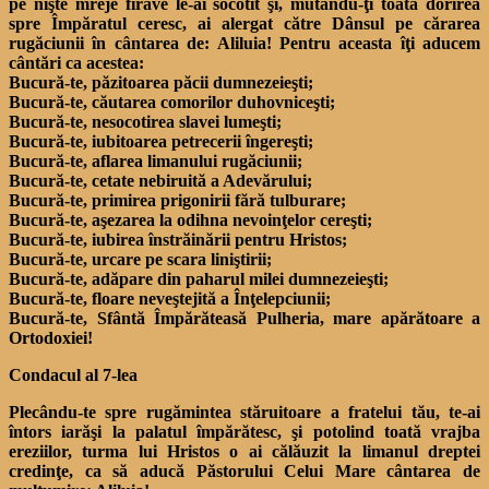
pe nişte mreje firave le-ai socotit şi, mutându-ţi toată dorirea
spre Împăratul ceresc, ai alergat către Dânsul pe cărarea
rugăciunii în cântarea de: Aliluia! Pentru aceasta îţi aducem
cântări ca acestea:
Bucură-te, păzitoarea păcii dumnezeieşti;
Bucură-te, căutarea comorilor duhovniceşti;
Bucură-te, nesocotirea slavei lumeşti;
Bucură-te, iubitoarea petrecerii îngereşti;
Bucură-te, aflarea limanului rugăciunii;
Bucură-te, cetate nebiruită a Adevărului;
Bucură-te, primirea prigonirii fără tulburare;
Bucură-te, aşezarea la odihna nevoinţelor cereşti;
Bucură-te, iubirea înstrăinării pentru Hristos;
Bucură-te, urcare pe scara liniştirii;
Bucură-te, adăpare din paharul milei dumnezeieşti;
Bucură-te, floare neveştejită a Înţelepciunii;
Bucură-te, Sfântă Împărăteasă Pulheria, mare apărătoare a
Ortodoxiei!
Condacul al 7-lea
Plecându-te spre rugămintea stăruitoare a fratelui tău, te-ai
întors iarăşi la palatul împărătesc, şi potolind toată vrajba
ereziilor, turma lui Hristos o ai călăuzit la limanul dreptei
credinţe, ca să aducă Păstorului Celui Mare cântarea de