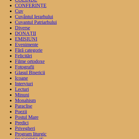
CONFERINȚE
Cuv
Cuvântul Ierarhului
Cuvantul Patriarhului
Diverse
DONAȚII
EMISIUNI
Evenimente
Fără categorie
Felicitări
Filme ortodoxe
Fotografii
Glasul Bisericii
Icoane
Interviuri
Lecturi
Minuni
Monahism
Paraclise
Poezii
Postul Mare
Predici
Privegheri
Program liturgic