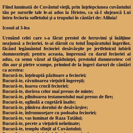
Fiind luminată de Cuvântul vieţii, prin înţelepciunea cuvântului
tău pe surorile tale le-ai adus la Hristos, ca să-I slujească Lui
întru fecioria sufletului şi a trupului în cântări de: Aliluia!
Icosul al 3-lea
Urmând celei care s-a făcut prestol de heruvimi şi înălţime
neajunsă a fecioriei, te-ai dăruit cu totul Împăratului îngerilor,
făcând legământul fecioriei desăvârşite pe jertfelnicul iubirii
dumnezeieşti; pentru aceasta, împreună cu darul fecioriei ai
adus, ca semn văzut al făgăduinţei, prestolul dumnezeiesc cel
din aur şi pietre scumpe, primind de la îngeri daruri de cântări
ca acestea:
Bucură-te, înţeleaptă păzitoare a fecioriei;
Bucură-te, râvnitoarea vieţuirii îngereşti;
Bucură-te, luarea crucii fecioriei;
Bucură-te, dorirea celor mai presus de minte;
Bucură-te, plinitoarea testamentului mai presus de fire;
Bucură-te, oglindă a cugetării înalte;
Bucură-te, plinirea dorului de desăvârşire;
Bucură-te, înfrumuseţare cu podoaba fecioriei;
Bucură-te, vas luminat de Raza Tatălui;
Bucură-te, pecete a vieţuirii neîntinate;
Bucură-te, templu sfinţit al Cuvântului;