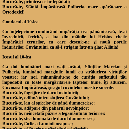
Bucură-te, primirea celor lepădaţi;
Bucură-te, Sfântă Împărăteasă Pulheria, mare apărătoare a
Ortodoxiei!
Condacul al 10-lea
Cu înţelepciune conducând împărăţia cea pământească, te-ai
învrednicit, fericită, a lua din mâinile lui Hristos cheile
Împărăţiei cerurilor, cu care descuie-ne şi nouă porţile
îndurărilor Cuvântului, ca să-I strigăm într-un glas: Aliluia!
Icosul al 10-lea
Ca doi luminători mari v-aţi arătat, Sfinţilor Marcian şi
Pulheria, luminând marginile lumii cu strălucirea virtuţilor
voastre; iar noi, minunându-ne de curăţia sufletului tău
împodobit cu toate mărgăritarele faptelor bune, îţi aducem,
Cuvioasă Împărăteasă, şiragul cuvintelor noastre smerite:
Bucură-te, îngrijire de darul mântuirii;
Bucură-te, odihnă întru slujirea Cuvântului;
Bucură-te, lan al spicelor de gând dumnezeiesc;
Bucură-te, adăpare din paharul nevoinţelor;
Bucură-te, neîncetată păzire a legământului fecioriei;
Bucură-te, stea luminată de darul dumnezeiesc;
Bucură-te, făclie a Luminii neapuse;
Bucură-te, călătorie pe cărările desăvârşirii;