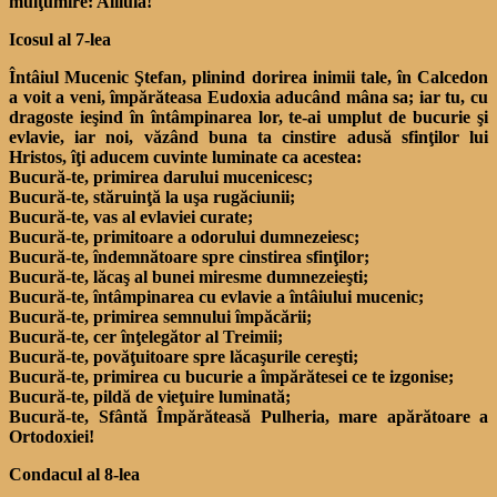
mulţumire: Aliluia!
Icosul al 7-lea
Întâiul Mucenic Ştefan, plinind dorirea inimii tale, în Calcedon
a voit a veni, împărăteasa Eudoxia aducând mâna sa; iar tu, cu
dragoste ieşind în întâmpinarea lor, te-ai umplut de bucurie şi
evlavie, iar noi, văzând buna ta cinstire adusă sfinţilor lui
Hristos, îţi aducem cuvinte luminate ca acestea:
Bucură-te, primirea darului mucenicesc;
Bucură-te, stăruinţă la uşa rugăciunii;
Bucură-te, vas al evlaviei curate;
Bucură-te, primitoare a odorului dumnezeiesc;
Bucură-te, îndemnătoare spre cinstirea sfinţilor;
Bucură-te, lăcaş al bunei miresme dumnezeieşti;
Bucură-te, întâmpinarea cu evlavie a întâiului mucenic;
Bucură-te, primirea semnului împăcării;
Bucură-te, cer înţelegător al Treimii;
Bucură-te, povăţuitoare spre lăcaşurile cereşti;
Bucură-te, primirea cu bucurie a împărătesei ce te izgonise;
Bucură-te, pildă de vieţuire luminată;
Bucură-te, Sfântă Împărăteasă Pulheria, mare apărătoare a
Ortodoxiei!
Condacul al 8-lea