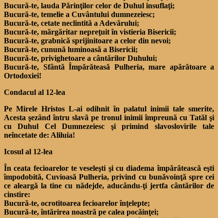
Bucură-te, lauda Părinţilor celor de Duhul insuflaţi;
Bucură-te, temelie a Cuvântului dumnezeiesc;
Bucură-te, cetate neclintită a Adevărului;
Bucură-te, mărgăritar nepreţuit în vistieria Bisericii;
Bucură-te, grabnică sprijinitoare a celor din nevoi;
Bucură-te, cunună luminoasă a Bisericii;
Bucură-te, privighetoare a cântărilor Duhului;
Bucură-te, Sfântă Împărăteasă Pulheria, mare apărătoare a
Ortodoxiei!
Condacul al 12-lea
Pe Mirele Hristos L-ai odihnit în palatul inimii tale smerite,
Acesta şezând întru slavă pe tronul inimii împreună cu Tatăl şi
cu Duhul Cel Dumnezeiesc şi primind slavoslovirile tale
neîncetate de: Aliluia!
Icosul al 12-lea
În ceata fecioarelor te veseleşti şi cu diadema împărătească eşti
împodobită, Cuvioasă Pulheria, privind cu bunăvoinţă spre cei
ce aleargă la tine cu nădejde, aducându-ţi jertfa cântărilor de
cinstire:
Bucură-te, ocrotitoarea fecioarelor înţelepte;
Bucură-te, întărirea noastră pe calea pocăinţei;