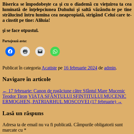
Biserica se împodobeşte ca şi cu o diademă cu vieţuirea ta cea
luminată de înţelepciunea Duhului şi saltă văzându-te pe tine
strălucind întru lumina cea neapropiată, strigând Celui care te-
a cinstit pe tine: Aliluia!
şi se face otpustul.
Partajează asta:
Publicat în categoria
Acatiste
pe
16 februarie 2024
de
admin
.
Navigare în articole
←
17 februarie: Canon de rugăciune către Sfântul Mare Mucenic
Teodor Tiron
VIAȚA SFÂNTULUI SFINȚITULUI MUCENIC
ERMOGHEN, PATRIARHUL MOSCOVEI (17 februarie)
→
Lasă un răspuns
Adresa ta de email nu va fi publicată.
Câmpurile obligatorii sunt
marcate cu
*