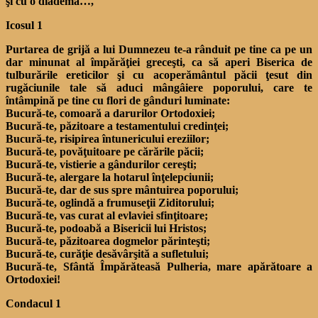
şi cu o diademă…,
Icosul 1
Purtarea de grijă a lui Dumnezeu te-a rânduit pe tine ca pe un
dar minunat al împărăţiei greceşti, ca să aperi Biserica de
tulburările ereticilor şi cu acoperământul păcii ţesut din
rugăciunile tale să aduci mângâiere poporului, care te
întâmpină pe tine cu flori de gânduri luminate:
Bucură-te, comoară a darurilor Ortodoxiei;
Bucură-te, păzitoare a testamentului credinţei;
Bucură-te, risipirea întunericului ereziilor;
Bucură-te, povăţuitoare pe cărările păcii;
Bucură-te, vistierie a gândurilor cereşti;
Bucură-te, alergare la hotarul înţelepciunii;
Bucură-te, dar de sus spre mântuirea poporului;
Bucură-te, oglindă a frumuseţii Ziditorului;
Bucură-te, vas curat al evlaviei sfinţitoare;
Bucură-te, podoabă a Bisericii lui Hristos;
Bucură-te, păzitoarea dogmelor părinteşti;
Bucură-te, curăţie desăvârşită a sufletului;
Bucură-te, Sfântă Împărăteasă Pulheria, mare apărătoare a
Ortodoxiei!
Condacul 1