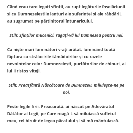
Când erau tare legaţi sfinţii, au rupt legăturile înşelăciunii
şi cu Dumnezeieştile lanţuri ale suferinţei şi ale răbdării,
au sugrumat pe părtinitorul întunericului.
Stih: Sfinţilor mucenici, rugaţi-vă lui Dumnezeu pentru noi.
Ca nişte mari luminători v-aţi arătat, luminând toată
făptura cu strălucirile tămăduirilor şi cu razele
nevoinţelor celor Dumnezeieşti, purtătorilor de chinuri, ai
lui Hristos viteji.
Stih: Preasfântă Născătoare de Dumnezeu, miluieşte-ne pe
noi.
Peste legile firii, Preacurată, ai născut pe Adevăratul
Dătător al Legii, pe Care roagă-L să miluiască sufletul
meu, cel biruit de legea păcatului şi să mă mântuiască.