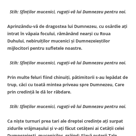
Stih: Sfinţilor mucenici, rugaţi-vă lui Dumnezeu pentru noi.
Aprinzându-vă de dragostea lui Dumnezeu, cu osârdie aţi
intrat în văpaia focului, rămânând nearşi cu Roua
Duhului, nebiruiţilor mucenici şi Dumnezeieştilor
mijlocitori pentru sufletele noastre.
Stih: Sfinţilor mucenici, rugaţi-vă lui Dumnezeu pentru noi.
Prin multe feluri fiind chinuiţi, pătimitorii s-au lepădat de
trup, căci cu toată mintea priveau spre Dumnezeu, Care
prin credinţă le dă lor răbdare.
Stih: Sfinţilor mucenici, rugaţi-vă lui Dumnezeu pentru noi.
Ca nişte turnuri prea tari ale dreptei credinţe aţi surpat
zidurile vrăjmaşului şi v-aţi făcut cetăţeni ai Cetăţii celei
Dumnezeieşti, mucenicilor, grăind: Slavă puterii Tale,