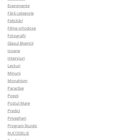
Evenimente
Fără categorie
Felicitări
Filme ortodoxe
Fotografii
Glasul Bisericii
Icoane
Interviuri
Lecturi
Minuni
Monahism
Paraclise
Poezii
Postul Mare
Predici
Privegheri
Program liturgic
RUCODELIE