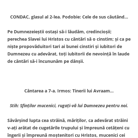
CONDAC, glasul al 2-lea. Podobie: Cele de sus căutând…
Pe Dumnezeieştii ostaşi să-i lăudăm, credincioşii;
perechea Slavei lui Hristos cu cântări să o cinstim; şi ca pe
nişte propovăduitori tari ai bunei cinstiri şi iubitori de
Dumnezeu cu adevărat, toţi iubitorii de nevoinţă în laude
de cântări să-i încununăm pe dânşii.
Cântarea a 7-a. Irmos: Tinerii lui Avraam…
Stih: Sfinţilor mucenici, rugaţi-vă lui Dumnezeu pentru noi.
Săvârşind lupta cea străină, măriţilor, ca adevărat străini
v-aţi arătat de cugetările trupului şi împreună cetăţeni cu
îngerii şi împreună moştenitori cu Hristos, mucenici cei