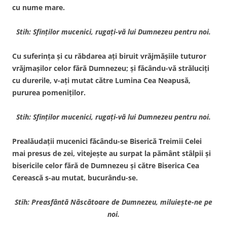
cu nume mare.
Stih: Sfinţilor mucenici, rugaţi-vă lui Dumnezeu pentru noi.
Cu suferinţa şi cu răbdarea aţi biruit vrăjmăşiile tuturor
vrăjmaşilor celor fără Dumnezeu; şi făcându-vă străluciţi
cu durerile, v-aţi mutat către Lumina Cea Neapusă,
pururea pomeniţilor.
Stih: Sfinţilor mucenici, rugaţi-vă lui Dumnezeu pentru noi.
Prealăudaţii mucenici făcându-se Biserică Treimii Celei
mai presus de zei, vitejeşte au surpat la pământ stâlpii şi
bisericile celor fără de Dumnezeu şi către Biserica Cea
Cerească s-au mutat, bucurându-se.
Stih: Preasfântă Născătoare de Dumnezeu, miluieşte-ne pe
noi.