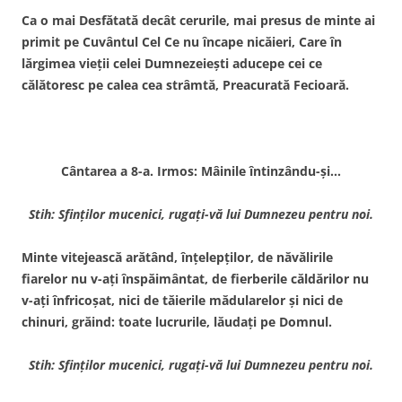
Ca o mai Desfătată decât cerurile, mai presus de minte ai
primit pe Cuvântul Cel Ce nu încape nicăieri, Care în
lărgimea vieţii celei Dumnezeieşti aducepe cei ce
călătoresc pe calea cea strâmtă, Preacurată Fecioară.
Cântarea a 8-a. Irmos: Mâinile întinzându-şi…
Stih: Sfinţilor mucenici, rugaţi-vă lui Dumnezeu pentru noi.
Minte vitejească arătând, înţelepţilor, de năvălirile
fiarelor nu v-aţi înspăimântat, de fierberile căldărilor nu
v-aţi înfricoşat, nici de tăierile mădularelor şi nici de
chinuri, grăind: toate lucrurile, lăudaţi pe Domnul.
Stih: Sfinţilor mucenici, rugaţi-vă lui Dumnezeu pentru noi.