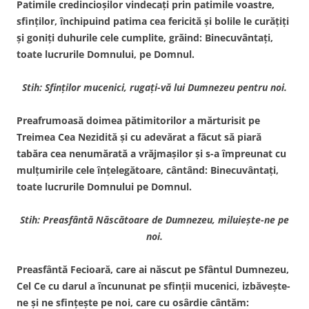
Patimile credincioşilor vindecaţi prin patimile voastre,
sfinţilor, închipuind patima cea fericită şi bolile le curăţiţi
şi goniţi duhurile cele cumplite, grăind: Binecuvântaţi,
toate lucrurile Domnului, pe Domnul.
Stih: Sfinţilor mucenici, rugaţi-vă lui Dumnezeu pentru noi.
Preafrumoasă doimea pătimitorilor a mărturisit pe
Treimea Cea Nezidită şi cu adevărat a făcut să piară
tabăra cea nenumărată a vrăjmaşilor şi s-a împreunat cu
mulţumirile cele înţelegătoare, cântând: Binecuvântaţi,
toate lucrurile Domnului pe Domnul.
Stih: Preasfântă Născătoare de Dumnezeu, miluieşte-ne pe
noi.
Preasfântă Fecioară, care ai născut pe Sfântul Dumnezeu,
Cel Ce cu darul a încununat pe sfinţii mucenici, izbăveşte-
ne şi ne sfinţeşte pe noi, care cu osârdie cântăm: