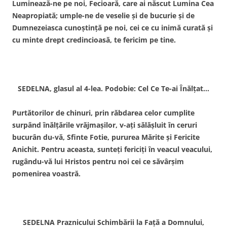
Luminează-ne pe noi, Fecioară, care ai născut Lumina Cea
Neapropiată; umple-ne de veselie şi de bucurie şi de
Dumnezeiasca cunoştinţă pe noi, cei ce cu inimă curată şi
cu minte drept credincioasă, te fericim pe tine.
SEDELNA, glasul al 4-lea. Podobie: Cel Ce Te-ai Înălţat…
Purtătorilor de chinuri, prin răbdarea celor cumplite
surpând înălţările vrăjmaşilor, v-aţi sălăşluit în ceruri
bucurân du-vă, Sfinte Fotie, pururea Mărite şi Fericite
Anichit. Pentru aceasta, sunteţi fericiţi în veacul veacului,
rugându-vă lui Hristos pentru noi cei ce săvârşim
pomenirea voastră.
SEDELNA Praznicului Schimbării la Faţă a Domnului,