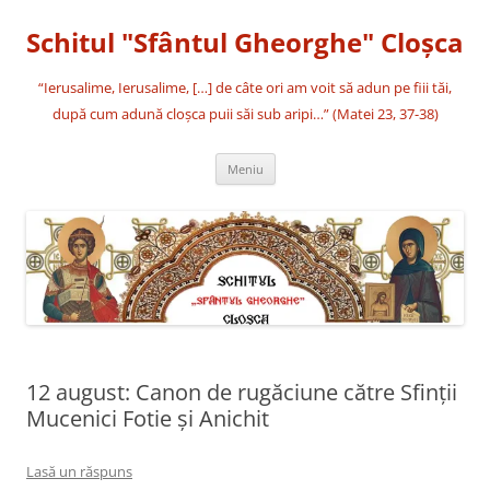
Sari
la
Schitul "Sfântul Gheorghe" Cloşca
conținut
“Ierusalime, Ierusalime, […] de câte ori am voit să adun pe fiii tăi,
după cum adună cloşca puii săi sub aripi…” (Matei 23, 37-38)
Meniu
12 august: Canon de rugăciune către Sfinţii
Mucenici Fotie şi Anichit
Lasă un răspuns