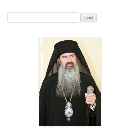
Caută
după: