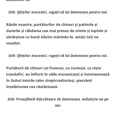
Stih: Sfinţilor mucenici, rugaţi-vă lui Dumnezeu pentru noi.
Rănile voastre, purtătorilor de chinuri şi patimile şi
durerile şi răbdarea cea mai presus de minte şi luptele şi
săvârşirea cu bună slăvire mărindu-le, astăzi toţi ne
veselim.
Stih: Sfinţilor mucenici, rugaţi-vă lui Dumnezeu pentru noi.
Purtătorii de chinuri cei frumoşi, cu cuvioşie, ca nişte
trandafiri, au înflorit în văile muceniceşti şi înmiresmează
în Duhul inimile celor dreptcredincioşi, pierzând
înşelăciunea cea răutăcioasă.
Stih: Preasfântă Născătoare de Dumnezeu, miluieşte-ne pe
noi.