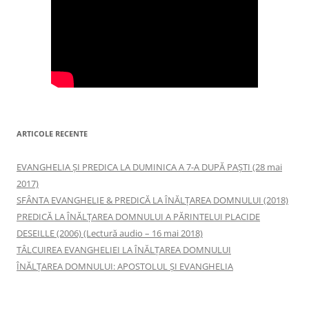
ARTICOLE RECENTE
EVANGHELIA ȘI PREDICA LA DUMINICA A 7-A DUPĂ PAȘTI (28 mai
2017)
SFÂNTA EVANGHELIE & PREDICĂ LA ÎNĂLŢAREA DOMNULUI (2018)
PREDICĂ LA ÎNĂLŢAREA DOMNULUI A PĂRINTELUI PLACIDE
DESEILLE (2006) (Lectură audio – 16 mai 2018)
TÂLCUIREA EVANGHELIEI LA ÎNĂLŢAREA DOMNULUI
ÎNĂLŢAREA DOMNULUI: APOSTOLUL ȘI EVANGHELIA