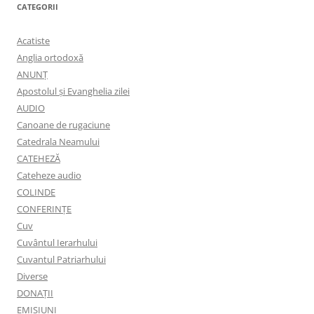
CATEGORII
Acatiste
Anglia ortodoxă
ANUNŢ
Apostolul şi Evanghelia zilei
AUDIO
Canoane de rugaciune
Catedrala Neamului
CATEHEZĂ
Cateheze audio
COLINDE
CONFERINȚE
Cuv
Cuvântul Ierarhului
Cuvantul Patriarhului
Diverse
DONAȚII
EMISIUNI