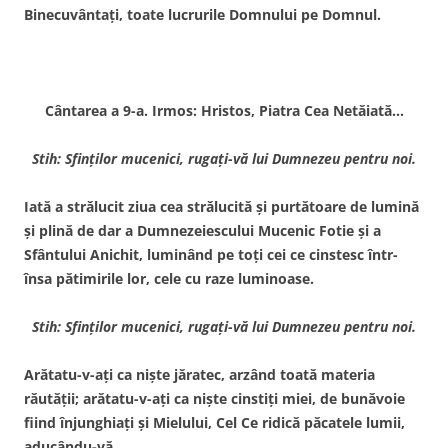
Binecuvântaţi, toate lucrurile Domnului pe Domnul.
Cântarea a 9-a. Irmos: Hristos, Piatra Cea Netăiată…
Stih: Sfinţilor mucenici, rugaţi-vă lui Dumnezeu pentru noi.
Iată a strălucit ziua cea strălucită şi purtătoare de lumină
şi plină de dar a Dumnezeiescului Mucenic Fotie şi a
Sfântului Anichit, luminând pe toţi cei ce cinstesc într-
însa pătimirile lor, cele cu raze luminoase.
Stih: Sfinţilor mucenici, rugaţi-vă lui Dumnezeu pentru noi.
Arătatu-v-aţi ca nişte jăratec, arzând toată materia
răutăţii; arătatu-v-aţi ca nişte cinstiţi miei, de bunăvoie
fiind înjunghiaţi şi Mielului, Cel Ce ridică păcatele lumii,
aducându-vă.