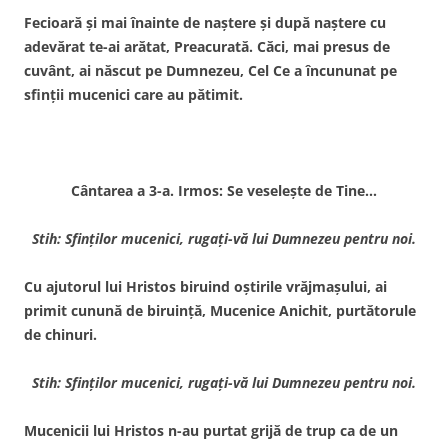
Fecioară şi mai înainte de naştere şi după naştere cu
adevărat te-ai arătat, Preacurată. Căci, mai presus de
cuvânt, ai născut pe Dumnezeu, Cel Ce a încununat pe
sfinţii mucenici care au pătimit.
Cântarea a 3-a. Irmos: Se veseleşte de Tine…
Stih: Sfinţilor mucenici, rugaţi-vă lui Dumnezeu pentru noi.
Cu ajutorul lui Hristos biruind oştirile vrăjmaşului, ai
primit cunună de biruinţă, Mucenice Anichit, purtătorule
de chinuri.
Stih: Sfinţilor mucenici, rugaţi-vă lui Dumnezeu pentru noi.
Mucenicii lui Hristos n-au purtat grijă de trup ca de un