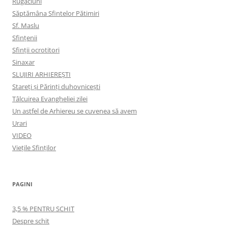
Rugăciuni
Săptămâna Sfintelor Pătimiri
Sf. Maslu
Sfințenii
Sfinții ocrotitori
Sinaxar
SLUJIRI ARHIEREȘTI
Stareți și Părinți duhovnicești
Tâlcuirea Evangheliei zilei
Un astfel de Arhiereu se cuvenea să avem
Urari
VIDEO
Viețile Sfinților
PAGINI
3,5 % PENTRU SCHIT
Despre schit