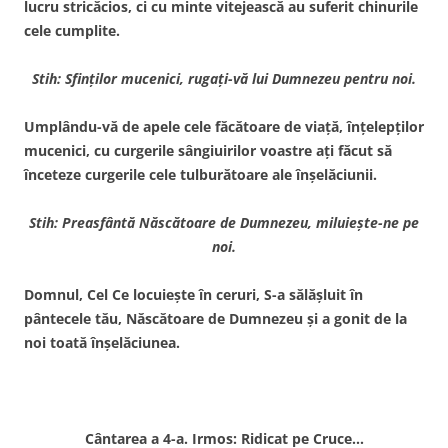
lucru stricăcios, ci cu minte
vitejească au suferit chinurile
cele cumplite.
Stih: Sfinţilor mucenici, rugaţi-vă lui Dumnezeu pentru noi.
Umplându-vă de apele cele făcătoare de viaţă, înţelepţilor
mucenici, cu curgerile sângiuirilor voastre aţi făcut să
înceteze curgerile cele tulburătoare ale înşelăciunii.
Stih: Preasfântă Născătoare de Dumnezeu, miluieşte-ne pe
noi.
Domnul, Cel Ce locuieşte în ceruri, S-a sălăşluit în
pântecele tău, Născătoare de Dumnezeu şi a gonit de la
noi toată înşelăciunea.
Cântarea a 4-a. Irmos: Ridicat pe Cruce…