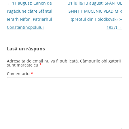
Navigare
←
11 august: Canon de
31 iulie/13 august: SFÂNTUL
în
rugăciune către Sfântul
SFINȚIT MUCENIC VLADIMIR
articole
Ierarh Nifon, Patriarhul
(preotul din Holodkovsk) (+
Constantinopolului
1937)
→
Lasă un răspuns
Adresa ta de email nu va fi publicată.
Câmpurile obligatorii
sunt marcate cu
*
Comentariu
*