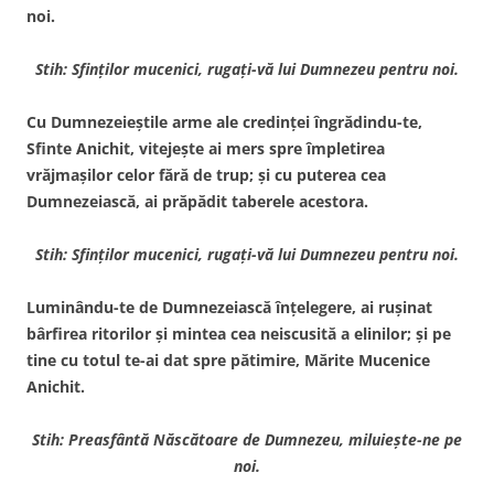
noi.
Stih: Sfinţilor mucenici, rugaţi-vă lui Dumnezeu pentru noi.
Cu Dumnezeieştile arme ale credinţei îngrădindu-te,
Sfinte Anichit, vitejeşte ai mers spre împletirea
vrăjmaşilor celor fără de trup; şi cu puterea cea
Dumnezeiască, ai prăpădit taberele acestora.
Stih: Sfinţilor mucenici, rugaţi-vă lui Dumnezeu pentru noi.
Luminându-te de Dumnezeiască înţelegere, ai ruşinat
bârfirea ritorilor şi mintea cea neiscusită a elinilor; şi pe
tine cu totul te-ai dat spre pătimire, Mărite Mucenice
Anichit.
Stih: Preasfântă Născătoare de Dumnezeu, miluieşte-ne pe
noi.