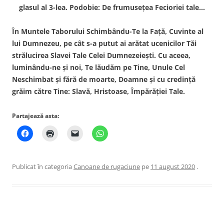
glasul al 3-lea. Podobie: De frumuseţea Fecioriei tale…
În Muntele Taborului Schimbându-Te la Faţă, Cuvinte al
lui Dumnezeu, pe cât s-a putut ai arătat ucenicilor Tăi
strălucirea Slavei Tale Celei Dumnezeieşti. Cu aceea,
luminându-ne şi noi, Te lăudăm pe Tine, Unule Cel
Neschimbat şi fără de moarte, Doamne şi cu credinţă
grăim către Tine: Slavă, Hristoase, Împărăţiei Tale.
Partajează asta:
Publicat în categoria
Canoane de rugaciune
pe
11 august 2020
.