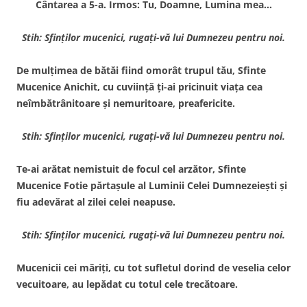
Cântarea a 5-a. Irmos: Tu, Doamne, Lumina mea…
Stih: Sfinţilor mucenici, rugaţi-vă lui Dumnezeu pentru noi.
De mulţimea de bătăi fiind omorât trupul tău, Sfinte
Mucenice Anichit, cu cuviinţă ţi-ai pricinuit viaţa cea
neîmbătrânitoare şi nemuritoare, preafericite.
Stih: Sfinţilor mucenici, rugaţi-vă lui Dumnezeu pentru noi.
Te-ai arătat nemistuit de focul cel arzător, Sfinte
Mucenice Fotie părtaşule al Luminii Celei Dumnezeieşti şi
fiu adevărat al zilei celei neapuse.
Stih: Sfinţilor mucenici, rugaţi-vă lui Dumnezeu pentru noi.
Mucenicii cei măriţi, cu tot sufletul dorind de veselia celor
vecuitoare, au lepădat cu totul cele trecătoare.