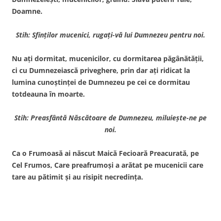
Doamne.
Stih: Sfinţilor mucenici, rugaţi-vă lui Dumnezeu pentru noi.
Nu aţi dormitat, mucenicilor, cu dormitarea păgânătăţii,
ci cu Dumnezeiască priveghere, prin dar aţi ridicat la
lumina cunoştinţei de Dumnezeu pe cei ce dormitau
totdeauna în moarte.
Stih: Preasfântă Născătoare de Dumnezeu, miluieşte-ne pe
noi.
Ca o Frumoasă ai născut Maică Fecioară Preacurată, pe
Cel Frumos, Care preafrumoşi a arătat pe mucenicii care
tare au pătimit şi au risipit necredinţa.