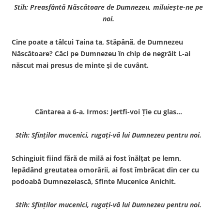
Stih: Preasfântă Născătoare de Dumnezeu, miluieşte-ne pe
noi.
Cine poate a tâlcui Taina ta, Stăpână, de Dumnezeu
Născătoare? Căci pe Dumnezeu în chip de negrăit L-ai
născut mai presus de minte şi de cuvânt.
Cântarea a 6-a. Irmos: Jertfi-voi Ţie cu glas…
Stih: Sfinţilor mucenici, rugaţi-vă lui Dumnezeu pentru noi.
Schingiuit fiind fără de milă ai fost înălţat pe lemn,
lepădând greutatea omorârii, ai fost îmbrăcat din cer cu
podoabă Dumnezeiască, Sfinte Mucenice Anichit.
Stih: Sfinţilor mucenici, rugaţi-vă lui Dumnezeu pentru noi.