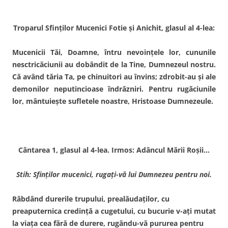
Troparul Sfinţilor Mucenici Fotie şi Anichit, glasul al 4-lea:
Mucenicii Tăi, Doamne, întru nevoinţele lor, cununile
nesctricăciunii au dobândit de la Tine, Dumnezeul nostru.
Că având tăria Ta, pe chinuitori au învins; zdrobit-au şi ale
demonilor neputincioase îndrăzniri. Pentru rugăciunile
lor, mântuieşte sufletele noastre, Hristoase Dumnezeule.
Cântarea 1, glasul al 4-lea. Irmos: Adâncul Mării Roşii…
Stih: Sfinţilor mucenici, rugaţi-vă lui Dumnezeu pentru noi.
Răbdând durerile trupului, prealăudaţilor, cu
preaputernica credinţă a cugetului, cu bucurie v-aţi mutat
la viaţa cea fără de durere, rugându-vă pururea pentru